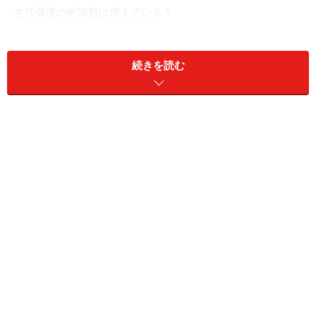
生活保護の申請数は増えている？
生活保護の申請が増加傾向に！うち約半数
が高齢の1人暮らし世帯
続きを読む
厚生労働省が公表した
「生活保護の被保護者調査（令和
7年2月分）」
によると、生活保護を受給している人の総
数（被保護実人員）は199万8606人となっており、前年
同月の201万7255人に比べ、1万8649人（0.9％）減少し
ています。
一方で、2025年2月の生活保護の申請件数は前年同月比
で「3.6％」増加し、1万9078件となっています。
2025年2月時点で生活保護を受けている世帯数の内訳
（保護停止中の世帯を除く）は特に高齢者世帯の申請が
多く、全体の「54.8％」を占め、そのうち単身世帯が