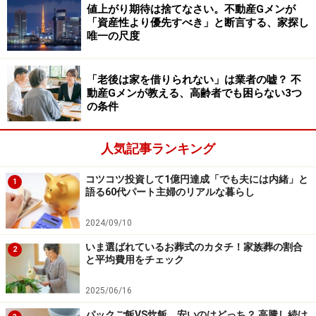
値上がり期待は捨てなさい。不動産Gメンが
「資産性より優先すべき」と断言する、家探し
高齢の1人暮らし世帯の受給が増加している「生活保護
唯一の尺度
制度」。どのような制度なのか、内容を簡単に説明しま
す。
「老後は家を借りられない」は業者の嘘？ 不
動産Gメンが教える、高齢者でも困らない3つ
生活保護制度は、経済的に困窮している方々が「健康で
の条件
文化的な最低限度の生活」を維持できるよう支援するた
めの制度です。
人気記事ランキング
コツコツ投資して1億円達成「でも夫には内緒」と
1
生活保護制度には、生活状況に応じた以下の8つの扶助
語る60代パート主婦のリアルな暮らし
が設けられており、必要に応じて組み合わせて支給され
2024/09/10
ます。
いま選ばれているお葬式のカタチ！家族葬の割合
2
と平均費用をチェック
【生活保護の8つの扶助】
・生活扶助：日常生活に必要な費用（食費・被服費・光
2025/06/16
熱費など）
パックご飯VS炊飯、安いのはどっち？ 高騰し続け