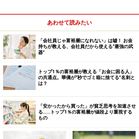
「51.1％」と半数以上を占めています。
あわせて読みたい
「会社員じゃ富裕層になれない」は嘘！ お金
持ちが教える、会社員だから使える“最強の武
器”
トップ1％の富裕層が教える「お金に困る人」
の共通点。華僑が“秒でゴミ箱に捨てる”名刺と
は？
「安かったから買った」が貧乏思考を加速させ
る……トップ1％の富裕層が値段より重視する
もの
この背景には、年金だけでは生活費を賄うのが難しいと
いう現実があるのかもしれません。足りない分を働いて
補おうとしても、高齢になると体力や健康面で制約が増