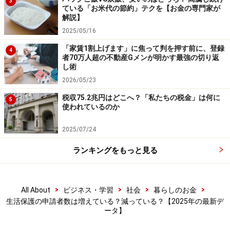
3
・住宅扶助：アパートなどの家賃
ている「お米代の節約」テクを【お金の専門家が
解説】
・教育扶助：義務教育を受けるために必要な学用品費
2025/05/16
・医療扶助：医療サービスの費用
・介護扶助：介護サービスの費用
「家賃1割上げます」に焦って判を押す前に、登録
4
者70万人超の不動産Gメンが明かす最強の切り返
・出産扶助：出産費用
し術
・生業扶助：就労に必要な技能の習得などにかかる費用
2026/05/23
・葬祭扶助：葬祭費用
税収75.2兆円はどこへ？「私たちの税金」は何に
5
使われているのか
これらの扶助は、生活保護を受ける方々の生活の安定と
2025/07/24
自立を支援することを目的としています。
ランキングをもっと見る
中でも「生活扶助」は、食費、衣服費、光熱水費など、
日常生活に必要な費用を支援するためのもので、生活保
>
>
>
>
All About
ビジネス・学習
社会
暮らしのお金
護の中でも最も生活の基本となる支援です。この扶助
生活保護の申請者数は増えている？減っている？【2025年の最新デ
は、個々の生活状況に応じて支給され、地域や世帯の構
ータ】
成、年齢などによって金額が異なります。