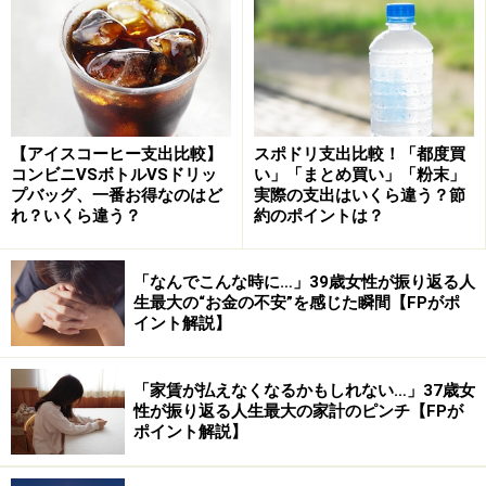
え、思うように働けないこともあるでしょう。
また単身の高齢者は、頼れる家族が近くにいないケース
も多く、生活費や医療費の負担が重くのしかかります。
さらに、近年は食料品や光熱費など、日常生活に欠かせ
【アイスコーヒー支出比較】
スポドリ支出比較！「都度買
コンビニVSボトルVSドリッ
い」「まとめ買い」「粉末」
ない支出の物価が上昇しており、年金収入だけではやり
プバッグ、一番お得なのはど
実際の支出はいくら違う？節
くりが厳しいという声も多く聞かれます。こうした理由
れ？いくら違う？
約のポイントは？
から、生活保護を受ける高齢者世帯が増加していると考
えられます。
「なんでこんな時に…」39歳女性が振り返る人
生最大の“お金の不安”を感じた瞬間【FPがポ
イント解説】
出所：厚生労働省「生活保護の被保護者調査（令和7年2月分
「家賃が払えなくなるかもしれない…」37歳女
概数）の結果」
性が振り返る人生最大の家計のピンチ【FPが
ポイント解説】
生活保護・8つの扶助の1つ「生活扶助」と
は？