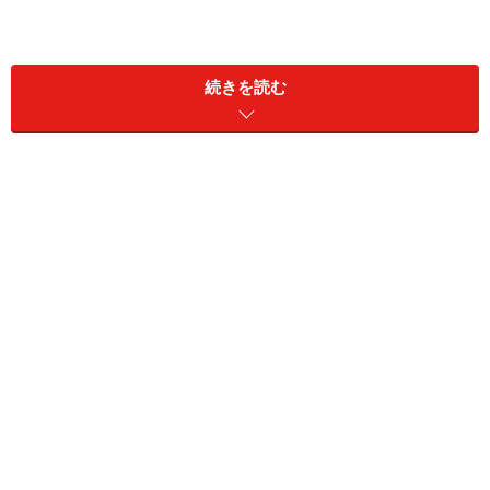
続きを読む
しかも、単に収入を得ることだけを目的として事業を興
すのではなく、使命感を持って課題に取り組んでいるの
も大切なポイント。社会の課題を自らの手で解決するこ
とが、社会起業家にとっての自己実現でもあるともいえ