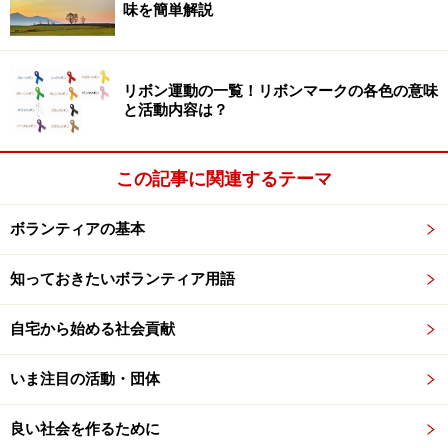
味を簡単解説
事業として自立することをめざしたNPO
一般企業との差を明確にするために、
社会的企業
ともよ
リボン運動の一覧！リボンマークの各色の意味
ばれます。
と活動内容は？
どちらも目標は「よい社会を作ること」。なので、強い
この記事に関連するテーマ
ていえば、“NPOのようなビジネスをめざす人たち”“NPO
でありながらビジネス的成果をめざす人たち”ということ
ボランティアの基本
になりましょう。
知っておきたいボランティア用語
具体的に社会起業家として活躍する人にはどんな人がい
自宅から始める社会貢献
るのでしょうか？ 世界で活躍する社会起業家を次ページ
でご紹介します。
いま注目の活動・団体
※記事内容は執筆時点のものです。最新の内容をご確認くださ
い。
良い社会を作るために