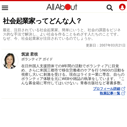
社会起業家ってどんな人？
最近、注目されている社会起業家。簡単にいうと、社会の課題をビジネ
ス的な手法で解決し、よい社会を作ることをめざす人たちのことです。
なぜ、今、社会起業家が注目されているのでしょうか。
更新日：
2007年03月21日
筑波 君枝
ボランティア ガイド
在日外国人支援団体での8年間の活動でボランティアに目覚
め、さらに米国三都市で移住労働者のケアを行うNGOの活動を
視察し大いに刺激を受ける。現在はライター業に専念、自らの
ボランティア体験を元にWEBや雑誌の執筆をしています。『こ
んな募金箱に寄付してはいけない』青春出版社など著書多数。
プロフィール詳細
執筆記事一覧