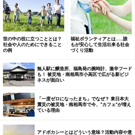
「一般企業のCSR（社会貢献活動）とも違うの？」
というものがあります。その答えは「違う」です。
世の中の役に立つこととは？
福祉ボランティアとは……誰
社会や人のためにできること
もが安心して生活出来る社会
多くのNPOは財政基盤が不安定なことが、ネックとなっ
の例
づくり活動
ています。でも、社会起業家は、課題への取り組みをビ
ジネスとして行うという位置付けで、社会的に意義のあ
無人駅に醸造所、福島発の腕時計、激辛フード
る商品やサービスを提供しています。また、社会的な意
も！ 被災地・南相馬市小高区で広がる新ビジ
ネスが面白い
義が最優先されることで、一般企業が通常の経済活動の
傍ら行うCSRともあきらかに違います。
「一度ゼロになったまち」でなぜ？ 東日本大
震災の被災地・南相馬市で今、“カフェ”が増え
団体の形も、NPO法人の場合と会社組織の場合とがあ
ている理由
り、大きく分けると、こんな感じです。
アドボカシーとはどういう意味？活動内容や意
社会の課題解決をめざした企業