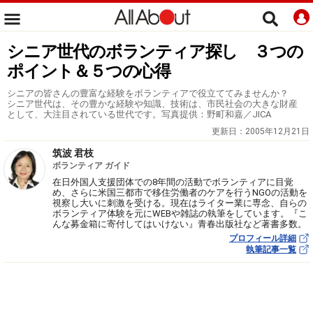
シニア世代のボランティア探し ３つの
ポイント＆５つの心得
シニアの皆さんの豊富な経験をボランティアで役立ててみませんか？
シニア世代は、その豊かな経験や知識、技術は、市民社会の大きな財産
として、大注目されている世代です。写真提供：野町和嘉／JICA
更新日：
2005年12月21日
筑波 君枝
ボランティア ガイド
在日外国人支援団体での8年間の活動でボランティアに目覚
め、さらに米国三都市で移住労働者のケアを行うNGOの活動を
視察し大いに刺激を受ける。現在はライター業に専念、自らの
ボランティア体験を元にWEBや雑誌の執筆をしています。『こ
んな募金箱に寄付してはいけない』青春出版社など著書多数。
プロフィール詳細
執筆記事一覧