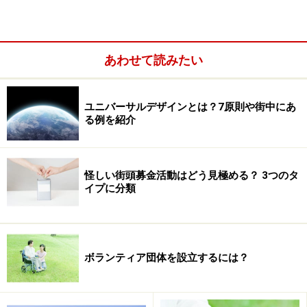
門性のあることや、これまでの仕事で培った知識や能力
を最大限に生かし、活躍したいと思っている方も多いで
しょう。確かに、企業社会で培った高い能力を生かし
あわせて読みたい
て、活躍する場もたくさんあります。途上国の支援活動
を行うJICAのシニアボランティアなどはその代表です。
ユニバーサルデザインとは？7原則や街中にあ
ほかにも、経理の経験があったり、パソコンや語学が得
る例を紹介
意な方が、NPOやNGOの事務局を支えている例は数多く
あります。
怪しい街頭募金活動はどう見極める？ 3つのタ
イプに分類
ボランティア団体を設立するには？