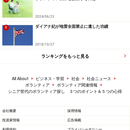
なかったこと」をボランティアで実現する
2024/06/23
モンゴルの子どもたちに囲碁を教えるシニア海外ボランテ
ィア。長く続けてきた趣味や特技を持っている人も即戦力
ダイアナ妃が地雷全面禁止に遺した功績
5
だ。写真提供：今村健志朗／JICA
シニア世代にとってのボランティアは、新たなる可能性
2018/10/27
を探す「自分探し」の場でもあります。「どんなボラン
ランキングをもっと見る
ティアができるのか」、「どんな活動をしてみたいの
か」を心に問いかけるには、それまでの過去と向き合
い、自分自身を深く見つめる作業が必要なのです。就
>
>
>
>
All About
ビジネス・学習
社会
社会ニュース
>
>
職、結婚、子どもの誕生・入学・卒業、昇進、退職など
ボランティア
ボランティア関連情報
シニア世代のボランティア探し ３つのポイント＆５つの心得
人生の節目を起点にしながら、自分の歩いてきた道をふ
りかえってみましょう。
会社概要
採用情報
いわば自分史です。節目、節目で、家族や夫婦関係は良
投資家情報
広告掲載
好だったか、友人や同僚とはうまくいっていたか、健康
利用規約
プライバシーポリシー