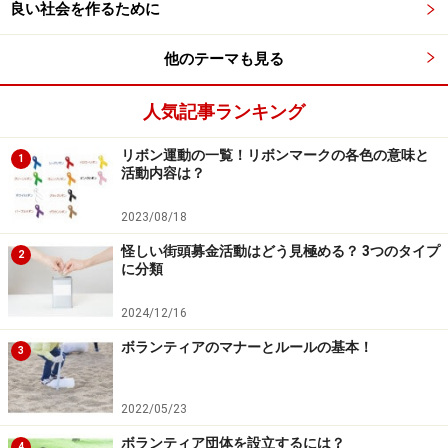
国際協力など、その分野も活動も多岐に渡ります。自分
良い社会を作るために
に何ができるのか、興味や関心がどこにあるのかが絞れ
他のテーマも見る
ないという方も多いでしょう。
人気記事ランキング
そういったときは子ども時代や青春時代の「人の役に立
った体験」を思いだしてみることがオススメです。たと
リボン運動の一覧！リボンマークの各色の意味と
1
えば、地域の活動で役に立ったと充実感を感じたり、と
活動内容は？
ても困っているときに誰かが差しのべてくれた手の温か
2023/08/18
さをずっと覚えていたり。社会に矛盾を感じ、熱く語り
怪しい街頭募金活動はどう見極める？ 3つのタイプ
合ったなんていう体験でもOK。それがあなたのボランテ
2
に分類
ィアの原体験と考え、そのときの満ち足りた気持ちをも
う一度思い出してみてください。その延長線上にある
2024/12/16
「何か」と出会えるかもしれません。
ボランティアのマナーとルールの基本！
3
2022/05/23
ポイント３「やってみたかったけど、でき
ボランティア団体を設立するには？
4