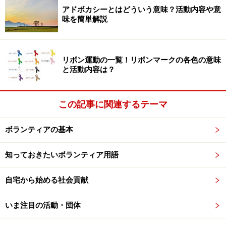
アドボカシーとはどういう意味？活動内容や意
これまでの仕事は、会社の利益をあげるため、家族の生
味を簡単解説
活を支えるためのものでした。でも、ボランティアは自
分のため。気負わず、楽しく取り組みたいものです。
「これといった趣味はないけれど、ボランティアならで
リボン運動の一覧！リボンマークの各色の意味
きるかも」「せっかくゆとりができたのだから、ボラン
と活動内容は？
ティアでも始めよう」くらいの軽い気持ちで探してみま
しょう。自分らしく、楽しくできることなら、長続きし
この記事に関連するテーマ
ますし、「もっとやってみたい」と思うことなら、活動
していくうちに結果として社会に貢献できているはずで
ボランティアの基本
す。
知っておきたいボランティア用語
ポイント２「人の役に立った体験」を思い
自宅から始める社会貢献
出してみる
いま注目の活動・団体
ボランティアといっても、福祉、環境保護、人権擁護、