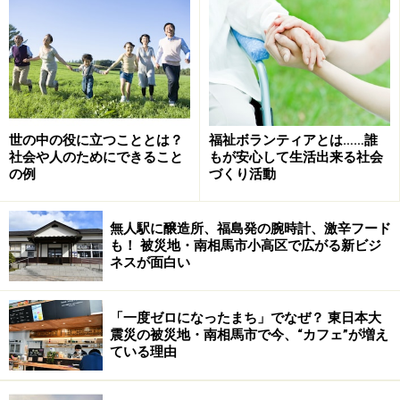
でも、最初から高い水準を求めてしまうのは失敗のも
世の中の役に立つこととは？
福祉ボランティアとは……誰
と。気負いすぎに、まずはできることから始めてみるこ
社会や人のためにできること
もが安心して生活出来る社会
とも大切です。たとえば、福祉や介護の現場なら、車の
の例
づくり活動
運転、大工仕事、それに草むしりやそうじなど。NPOや
NGOの事務局なら、簡単な電話の応対、郵便物の発送作
無人駅に醸造所、福島発の腕時計、激辛フード
業、パソコンでの文書入力、簡単な英語の読み書きな
も！ 被災地・南相馬市小高区で広がる新ビジ
ネスが面白い
ど、様々なボランティアが必要とされています。こうい
ったことは、企業社会では「できて当たり前」あるいは
「一度ゼロになったまち」でなぜ？ 東日本大
「役に立たない」と見過ごされそうなことばかりでし
震災の被災地・南相馬市で今、“カフェ”が増え
た。でも、ボランティアでは、その小さな「できるこ
ている理由
と」も、大切な力なのです。