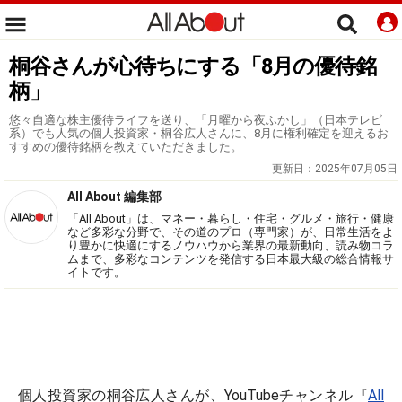
桐谷さんが心待ちにする「8月の優待銘
柄」
悠々自適な株主優待ライフを送り、「月曜から夜ふかし」（日本テレビ
系）でも人気の個人投資家・桐谷広人さんに、8月に権利確定を迎えるお
すすめの優待銘柄を教えていただきました。
更新日：
2025年07月05日
All About 編集部
「All About」は、マネー・暮らし・住宅・グルメ・旅行・健康
など多彩な分野で、その道のプロ（専門家）が、日常生活をよ
り豊かに快適にするノウハウから業界の最新動向、読み物コラ
ムまで、多彩なコンテンツを発信する日本最大級の総合情報サ
イトです。
個人投資家の桐谷広人さんが、YouTubeチャンネル『
All