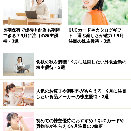
教えてくれたのは……桐谷広人さん
1949年広島県出身。将棋棋士・投資家。日本テレビ系バ
ラエティ番組『月曜から夜ふかし』に出演し、現金を使
長期保有で優待も配当も期待
QUOカードやカタログギフ
できる？9月に注目の株主優
ト、選ぶ楽しさが魅力！9月
わない「株主優待生活」が話題になった。現在はテレビ
待・3選
注目の株主優待・3選
や講演会、雑誌などで幅広く活躍。『日経マネー』（日
経BPマーケティング）、『ダイヤモンドZAi（ザイ）』
食欲の秋を満喫！9月に注目したい外食企業の
（ダイヤモンド社）で連載中。
株主優待・3選
※紹介している内容は、2025年1月8日に収録した動画か
ら、一部抜粋して編集したものになります。掲載してい
人気のお菓子や調味料がもらえる！9月に注目
る内容は、収録時点のものになります。最新の情報及び
したい食品メーカーの株主優待・3選
詳細については、各社のHP等でご確認ください。また、
内容に関しては万全を期しておりますが、情報の正確性
および安全性、利用者にとっての有用性を保証するもの
初めての株主優待におすすめ！QUOカードや
買物券がもらえる9月注目の3銘柄
ではございません。投資の判断は、ご自身の責任で行う