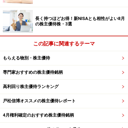
ようお願いします。
※記事内容は執筆時点のものです。最新の内容をご確認くださ
長く持つほどお得！新NISAとも相性がよい8月
い。
の株主優待株・3選
本記事の内容は一般的な情報提供を目的としており、特定の金融
商品や投資行動を推奨するものではありません。
投資や資産運用に関する最終的なご判断はご自身の責任において
行ってください。
この記事に関連するテーマ
掲載情報の正確性・完全性については十分に配慮しております
が、その内容を保証するものではなく、これに基づく損失・損害
もらえる物別・株主優待
などについて当社は一切の責任を負いません。
最新の情報や詳細については、必ず各金融機関やサービス提供者
の公式情報をご確認ください。
専門家おすすめの株主優待銘柄
【編集部からのお知らせ】
高利回り株主優待ランキング
・「家計」について、
アンケート（2026/8/31まで）
を実施
中です！
※抽選で20名にAmazonギフト券1000円分プレゼント
戸松信博オススメの株主優待レポート
※謝礼付きの限定アンケートやモニター企画に参加が可能に
なります
4月権利確定のおすすめ株主優待銘柄