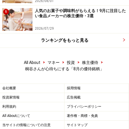
2026/08/01
人気のお菓子や調味料がもらえる！9月に注目した
5
い食品メーカーの株主優待・3選
2026/07/29
ランキングをもっと見る
>
>
>
>
All About
マネー
投資
株主優待
桐谷さんが心待ちにする「8月の優待銘柄」
会社概要
採用情報
投資家情報
広告掲載
利用規約
プライバシーポリシー
All Aboutについて
著作権・商標・免責
当サイトの情報についての注意
サイトマップ