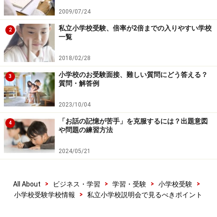
2009/07/24
私立小学校受験、倍率が2倍までの入りやすい学校
2
次のページへ
1
/
2
一覧
2018/02/28
小学校のお受験面接、難しい質問にどう答える？
3
質問・解答例
2023/10/04
「お話の記憶が苦手」を克服するには？出題意図
4
や問題の練習方法
2024/05/21
>
>
>
>
All About
ビジネス・学習
学習・受験
小学校受験
>
小学校受験学校情報
私立小学校説明会で見るべきポイント