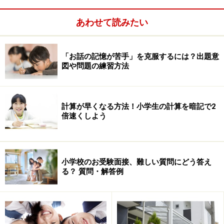
あわせて読みたい
「お話の記憶が苦手」を克服するには？出題意
図や問題の練習方法
ですから、いま少しでも関心があり、通学可能な圏内に
ある学校の説明会に数多く参加することをお勧めしま
計算が早くなる方法！小学生の計算を暗記で2
す。多数の学校を見ることで、学校を見る目が養われる
倍速くしよう
というメリットもあります。学校説明会はあくまでも学
校にとってはよそ行きの顔を見せる舞台です。多くの学
校を比較することで、その違いに気づくようになりま
小学校のお受験面接、難しい質問にどう答え
す。家を買う時にはたくさん下見をした方が良いという
る？ 質問・解答例
のと同じです。
気づいた時にすかさずメモ