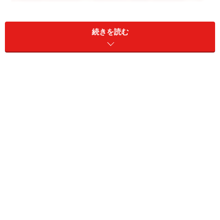
できるだけ多くの学校説明会へ足を運びましょう
続きを読む
受験生の家庭では、今のところあこがれの学校、理想と
する学校を志望校として思い描いているでしょう。しか
しながら秋になって出願する時点では不安になり、当初
考えていなかった学校へも応募することになるかも知れ
ません。その時点で説明会がまだ残されていれば良いの
ですが、既に終了してしまっていたら、願書の志望理由
の記入にも困るでしょう。