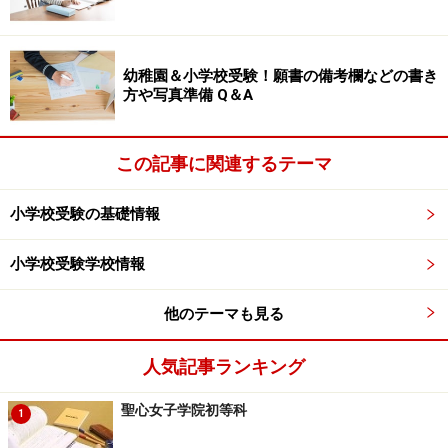
たまに説明会場で携帯メールを書いている保護者も見か
けますが、せっかく説明会に参加しても、学校関係者の
幼稚園＆小学校受験！願書の備考欄などの書き
話を聞かずにいたらもったいないと思いませんか。筆記
方や写真準備 Q＆A
用具は忘れずに持参して下さい。メモを取るのは説明会
の場面だけではなく、校舎や施設の見学でもいいです
し、授業参観中でも構いません。「ここだ！」とハート
この記事に関連するテーマ
に訴えるポイントでメモしましょう。
小学校受験の基礎情報
また、学校案内のパンフレットを見ながら話を聞いて、
小学校受験学校情報
特に強調された部分は印をつけるようにしたいもの。学
校が力を入れている点、あるいは応募者に望んでいる点
他のテーマも見る
がそこに表れるからです。印を付けたポイントは出願書
類を作成したり、面接で答える際の手がかりとなるでし
人気記事ランキング
ょう。
聖心女子学院初等科
1
※記事内容は執筆時点のものです。最新の内容をご確認くださ
い。