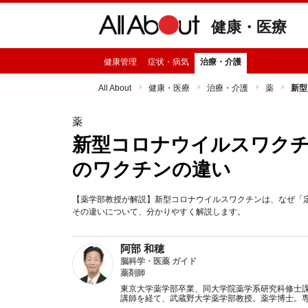
健康・医療
健康管理
症状・病気
治療・介護
All About
健康・医療
治療・介護
薬
新型
薬
新型コロナウイルスワクチ
のワクチンの違い
【薬学部教授が解説】新型コロナウイルスワクチンは、なぜ「
その違いについて、分かりやすく解説します。
阿部 和穂
脳科学・医薬 ガイド
薬剤師
東京大学薬学部卒業、同大学院薬学系研究科修士
講師を経て、武蔵野大学薬学部教授。薬学博士。