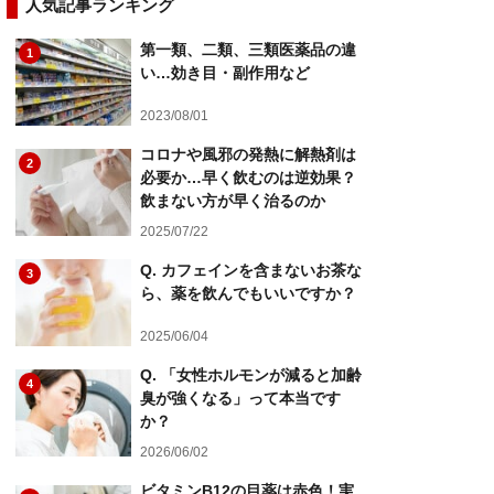
人気記事ランキング
第一類、二類、三類医薬品の違
1
い…効き目・副作用など
2023/08/01
コロナや風邪の発熱に解熱剤は
2
必要か…早く飲むのは逆効果？
飲まない方が早く治るのか
2025/07/22
Q. カフェインを含まないお茶な
3
ら、薬を飲んでもいいですか？
2025/06/04
Q. 「女性ホルモンが減ると加齢
4
臭が強くなる」って本当です
か？
2026/06/02
ビタミンB12の目薬は赤色！実