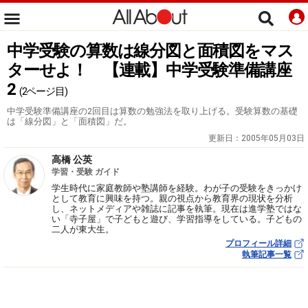
中学受験の算数は線分図と面積図をマス
ターせよ！ 【連載】中学受験準備講座
2
(2ページ目)
中学受験準備講座の2回目は算数の勉強法を取り上げる。受験算数の基礎
は「線分図」と「面積図」だ。
更新日：
2005年05月03日
高橋 公英
学習・受験 ガイド
学生時代に家庭教師や塾講師を経験。わが子の受験をきっかけ
として教育に興味を持つ。親の視点から教育界の現状を分析
し、ネットメディアや雑誌に記事を執筆。現在は進学塾ではな
い「寺子屋」で子どもと遊び、学習指導をしている。子どもの
二人が東大生。
プロフィール詳細
執筆記事一覧