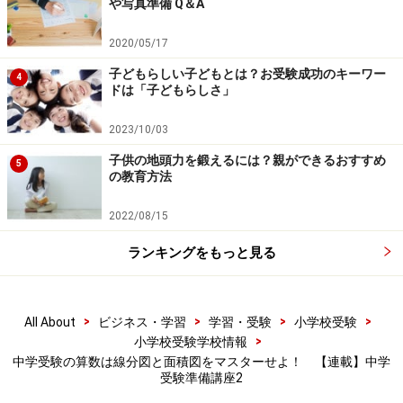
や写真準備 Q＆A
2020/05/17
子どもらしい子どもとは？お受験成功のキーワー
4
ドは「子どもらしさ」
2023/10/03
子供の地頭力を鍛えるには？親ができるおすすめ
5
の教育方法
2022/08/15
ランキングをもっと見る
>
>
>
>
All About
ビジネス・学習
学習・受験
小学校受験
>
小学校受験学校情報
中学受験の算数は線分図と面積図をマスターせよ！ 【連載】中学
受験準備講座2