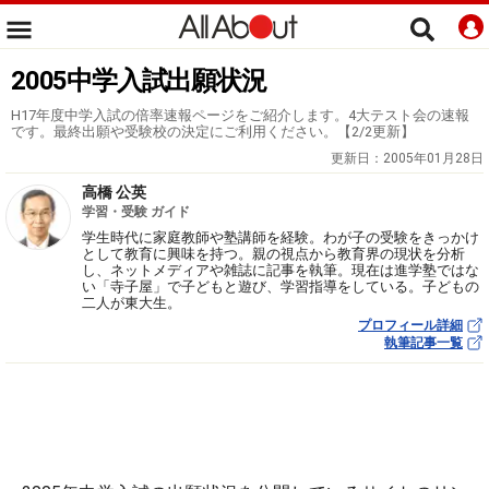
2005中学入試出願状況
H17年度中学入試の倍率速報ページをご紹介します。4大テスト会の速報
です。最終出願や受験校の決定にご利用ください。【2/2更新】
更新日：
2005年01月28日
高橋 公英
学習・受験 ガイド
学生時代に家庭教師や塾講師を経験。わが子の受験をきっかけ
として教育に興味を持つ。親の視点から教育界の現状を分析
し、ネットメディアや雑誌に記事を執筆。現在は進学塾ではな
い「寺子屋」で子どもと遊び、学習指導をしている。子どもの
二人が東大生。
プロフィール詳細
執筆記事一覧