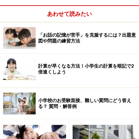
■出願倍率速報（四谷大塚入試情報センター）
全国の学校掲載。学校別に検索するならここが使いやす
あわせて読みたい
いです。一覧で眺めるのは難しいので、その場合は一括
ダウンロードで。
■倍率速報（日能研）
「お話の記憶が苦手」を克服するには？出題意
図や問題の練習方法
エリア別に男子校・女子校、共学校をカラフルな一覧で
見ることができます。
これから出願可能な学校も、男子校・女子校・共学校そ
計算が早くなる方法！小学生の計算を暗記で2
れぞれが一覧で掲載されています。
倍速くしよう
■入試倍率速報（首都圏模試センター）
首都圏は県別、エリア別では西日本も網羅。一覧表示で
す。ガイドの環境では最もサクサク表示されました。
小学校のお受験面接、難しい質問にどう答え
■中学入試応募者状況（SAPIX小学部）
る？ 質問・解答例
首都圏中心の国立・私立中学校掲載。一覧形式で見やす
くまとめられています。
※記事内容は執筆時点のものです。最新の内容をご確認くださ