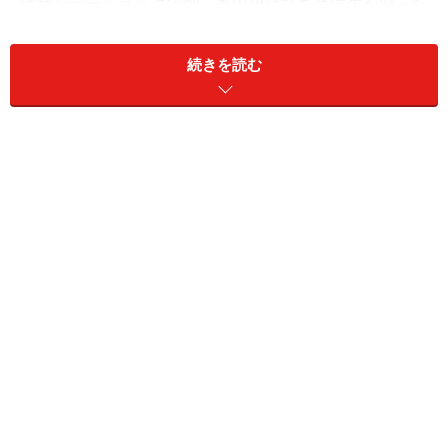
はサンデーショックで御三家内掛け持ち受験生が減った
ためで、易しくなった訳ではありません。とはいうもの
の、昨年の厳しさは緩和されます。ただ女子学院だけは
続きを読む
一昨年より高い倍率になっています。
本来の2日校の状況は鴎友・共立・昭和女子・豊島岡な
どは昨年を上回っています。午後入試は初参入の嘉悦は
人気で、共立は高倍率を敬遠してか下げています。
2005中学入試最新応募状況掲載サイト