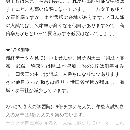
男子校は東京・神奈川共に、これから出願可能な学校は
すでにどこも高い倍率になっています。一方女子も多く
が高倍率ですが、まだ選択の余地があります。4日以降
の入試では、欠席率が高くなる傾向がありますので、高
倍率だからといって尻込みする必要はないでしょう。
★1/28加筆
最終データを見てはいませんが、男子四天王（開成・麻
布・武蔵・駒東）は開成が増加、他の3校は例年並み
で。四天王の中では開成一人勝ちになりつつあります。
その他目立った動きは桐朋・世田谷学園が増加し、海
城・功玉社が減少しています。
2/2に初参入の学習院は9倍を超える人気、午後入試初参
入の京華は4倍と人気を集めています。
一方女子御三家を見ると、大幅に減少しています。これ