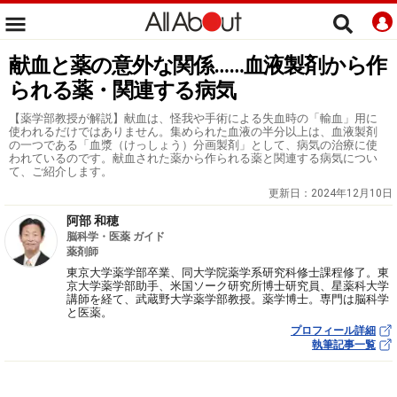
献血と薬の意外な関係……血液製剤から作
られる薬・関連する病気
【薬学部教授が解説】献血は、怪我や手術による失血時の「輸血」用に
使われるだけではありません。集められた血液の半分以上は、血液製剤
の一つである「血漿（けっしょう）分画製剤」として、病気の治療に使
われているのです。献血された薬から作られる薬と関連する病気につい
て、ご紹介します。
更新日：
2024年12月10日
阿部 和穂
脳科学・医薬 ガイド
薬剤師
東京大学薬学部卒業、同大学院薬学系研究科修士課程修了。東
京大学薬学部助手、米国ソーク研究所博士研究員、星薬科大学
講師を経て、武蔵野大学薬学部教授。薬学博士。専門は脳科学
と医薬。
プロフィール詳細
執筆記事一覧