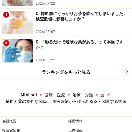
法が有効ですが、重症な場合や原因が不明な場合には、
2025/07/22
特定の抗原に対する抗体製剤を使うことができません。
Q. 採血前にうっかりお茶を飲んでしまいました。
4
そんなときに用いられるのが「免疫グロブリン製剤」で
検査数値に影響しますか？
す。
2026/03/07
Q. 「触るだけで危険な薬がある」って本当です
献血された血液から分取して用意された「免疫グロブリ
5
か？
ン製剤」には、健康な人の血液中に存在している非常に
多種類の抗体すべてが混ざって含まれています。倒すべ
2023/09/22
き相手がわからないので、それらの抗体を全部一度に使
ランキングをもっと見る
ってしまおうという考えです。うまく当たれば有効なこ
ともありますが、はずれることもあります。ある意味、
感染症などに対する最終手段的な治療法といえるでしょ
>
>
>
>
All About
健康・医療
治療・介護
薬
う。この治療にも、献血された血液が利用されていま
献血と薬の意外な関係……血液製剤から作られる薬・関連する病気
す。
会社概要
採用情報
これらの薬を安定的に供給するためには、献血によっ
投資家情報
広告掲載