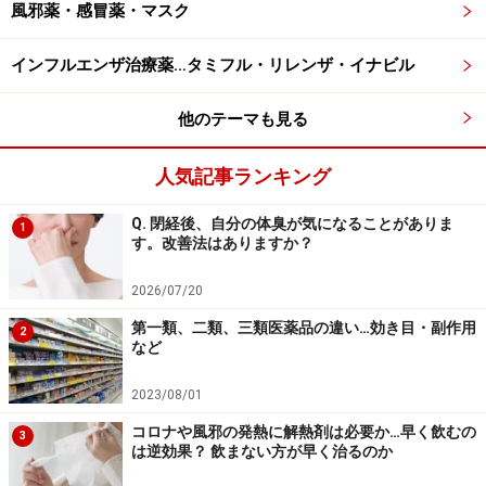
風邪薬・感冒薬・マスク
火傷や出血性ショックによってアルブミンが失われてし
まうと、体が正常に機能しなくなります。不足した分を
インフルエンザ治療薬…タミフル・リレンザ・イナビル
補うために、献血された血液から分取されたものが「ア
ルブミン製剤」になり、治療に使われています。
他のテーマも見る
人気記事ランキング
重症感染症や「川崎病」などに使われる
Q. 閉経後、自分の体臭が気になることがありま
1
「免疫グロブリン製剤」
す。改善法はありますか？
免疫グロブリンとは、体を守る「免疫」のしくみを担う
2026/07/20
タンパク質で、血液中や体液中に存在しています。より
第一類、二類、三類医薬品の違い…効き目・副作用
2
具体的には、異物（抗原）が体内に入った時にそれを排
など
除するために機能する、いわゆる「抗体」のことです。
2023/08/01
細菌やウイルスの感染症や、免疫異常による疾患を治療
コロナや風邪の発熱に解熱剤は必要か…早く飲むの
3
は逆効果？ 飲まない方が早く治るのか
するには、原因となる抗原を排除できる抗体を用いる方