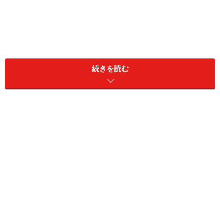
続きを読む
例年、とくに年末年始は血液が不足しがちになり、献血
への協力が広く呼びかけられます。献血によって得られ
る血液が少ないと用意するのが困難になる薬について、
分かりやすく解説します。
血液製剤（血漿分画製剤）が使われる、主