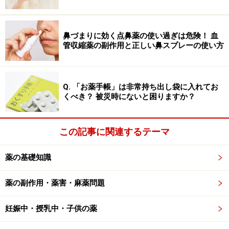
で、人工的に作り出すことは難しく、献血された血液中
から特別な方法で分取したものを、薬として患者さんに
使う方法が普及しています。
鼻づまりに効く点鼻薬の使い過ぎは危険！ 血
管収縮薬の副作用と正しい鼻スプレーの使い方
「火傷」や「出血性ショック」で体から失
Q. 「お薬手帳」は非常持ち出し袋に入れてお
われた分を補う「アルブミン製剤」
くべき？ 被災時にないと困りますか？
アルブミンは、もともと卵白（albumen）のおよそ65%
を占める主成分タンパク質に対して与えられた名前で
この記事に関連するテーマ
す。同じようなタンパク質が血液や乳汁中にも存在する
ことが分かり、とくに私たちの血液の血漿に含まれるも
薬の基礎知識
のを「血清アルブミン」と呼びます。血清アルブミン
薬の副作用・薬害・麻薬問題
は、血液中に存在するタンパク質の半分を占めており、
血液の浸透圧を調整したり、さまざまな物質を結合して
妊娠中・授乳中・子供の薬
保持・運搬する役割を果たしています。