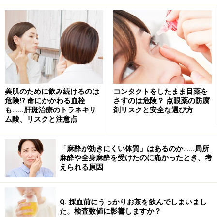
「血液凝固第VIII因子製剤」は血友病などの治療に、
「アルブミン製剤」は火傷やショックなどの場合に、そ
して「免疫グロブリン製剤」は重症感染症、ある種の神
経難病、川崎病などの治療に用いられています。それぞ
れについて、見てみましょう。
美肌のために飲み続けるのは
コンタクトをしたまま目薬を
血が止まらなくなる「血友病」と「血液凝
危険!? 命にかかわる血栓
さすのは危険？ 点眼薬の防腐
固第VIII因子製剤」
も……肝斑治療のトラネキサ
剤リスクと安全な選び方
ム酸、リスクと注意点
血友病は、止血に必要な体内の「血液凝固因子」が不十
分なために、出血した時に血が止まらなくなってしまう
「麻酔が効きにくい体質」はあるのか……局所
遺伝性の病気です。血液凝固因子には多種類あります
麻酔や全身麻酔を受けたのに痛かったとき、考
えられる原因
が、そのうち第VIII因子またはIX因子の欠損ないし活性低
下があり、男児出生数の5000～1万人に1人が発症してい
ます。最も有効な治療法は、不足した血液凝固因子を補
Q. 採血前にうっかりお茶を飲んでしまいまし
うことです。ただ血液凝固因子は大きなタンパク質なの
た。検査数値に影響しますか？