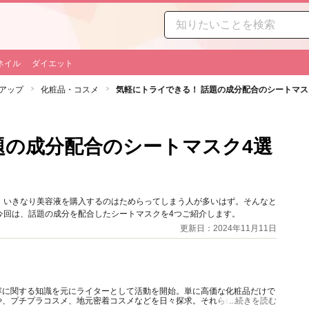
ネイル
ダイエット
アップ
化粧品・コスメ
気軽にトライできる！ 話題の成分配合のシートマス
題の成分配合のシートマスク4選
、いきなり美容液を購入するのはためらってしまう人が多いはず。そんなと
今回は、話題の成分を配合したシートマスクを4つご紹介します。
更新日：2024年11月11日
容に関する知識を元にライターとして活動を開始。単に高価な化粧品だけで
や、プチプラコスメ、地元密着コスメなどを日々探求。それらの商品を、自
...続きを読む