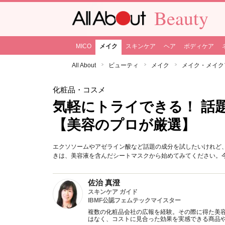
Beauty
MICO
メイク
スキンケア
ヘア
ボディケア
All About
ビューティ
メイク
メイク・メイク
化粧品・コスメ
気軽にトライできる！ 話
【美容のプロが厳選】
エクソソームやアゼライン酸など話題の成分を試したいけれど
きは、美容液を含んだシートマスクから始めてみてください。
佐治 真澄
スキンケア ガイド
IBMF公認フェムテックマイスター
複数の化粧品会社の広報を経験。その際に得た美
はなく、コストに見合った効果を実感できる商品