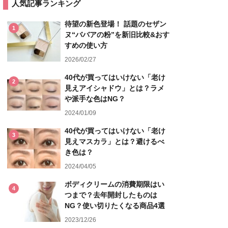
人気記事ランキング
待望の新色登場！ 話題のセザン
1
ヌ“ババアの粉”を新旧比較&おす
すめの使い方
2026/02/27
40代が買ってはいけない「老け
2
見えアイシャドウ」とは？ラメ
や派手な色はNG？
2024/01/09
40代が買ってはいけない「老け
3
見えマスカラ」とは？避けるべ
き色は？
2024/04/05
ボディクリームの消費期限はい
4
つまで？去年開封したものは
NG？使い切りたくなる商品4選
2023/12/26