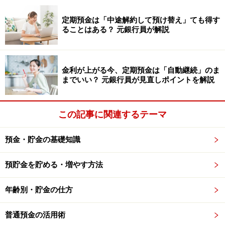
い。
本記事の内容は一般的な情報提供を目的としており、特定の金融
定期預金は「中途解約して預け替え」ても得す
商品や投資行動を推奨するものではありません。
ることはある？ 元銀行員が解説
投資や資産運用に関する最終的なご判断はご自身の責任において
行ってください。
掲載情報の正確性・完全性については十分に配慮しております
が、その内容を保証するものではなく、これに基づく損失・損害
などについて当社は一切の責任を負いません。
金利が上がる今、定期預金は「自動継続」のま
最新の情報や詳細については、必ず各金融機関やサービス提供者
までいい？ 元銀行員が見直しポイントを解説
の公式情報をご確認ください。
【編集部からのお知らせ】
この記事に関連するテーマ
・「家計」について、
アンケート（2026/8/31まで）
を実施
中です！
預金・貯金の基礎知識
※抽選で20名にAmazonギフト券1000円分プレゼント
※謝礼付きの限定アンケートやモニター企画に参加が可能に
なります
預貯金を貯める・増やす方法
年齢別・貯金の仕方
普通預金の活用術