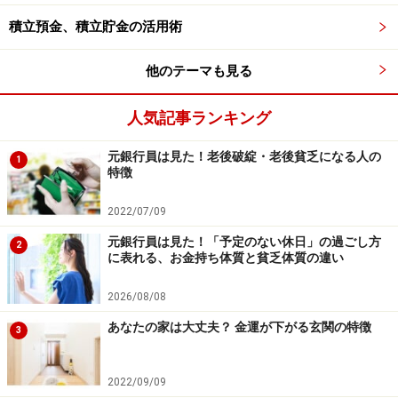
積立預金、積立貯金の活用術
他のテーマも見る
人気記事ランキング
元銀行員は見た！老後破綻・老後貧乏になる人の
1
特徴
2022/07/09
元銀行員は見た！「予定のない休日」の過ごし方
2
に表れる、お金持ち体質と貧乏体質の違い
2026/08/08
あなたの家は大丈夫？ 金運が下がる玄関の特徴
3
2022/09/09