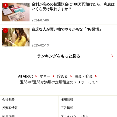
金利が高めの普通預金に100万円預けたら、利息は
4
いくら受け取れますか？
2024/07/09
貧乏な人が買い物でやりがちな「NG習慣」
5
2025/02/13
ランキングをもっと見る
>
>
>
>
All About
マネー
貯める
預金・貯金
1週間や2週間が満期の定期預金のメリットって？
会社概要
採用情報
投資家情報
広告掲載
利用規約
プライバシーポリシー