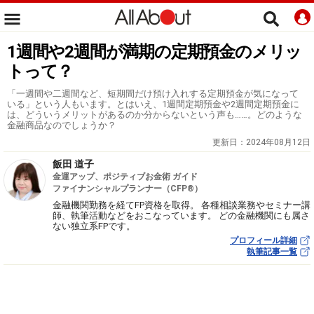
1週間や2週間が満期の定期預金のメリッ
トって？
「一週間や二週間など、短期間だけ預け入れする定期預金が気になって
いる」という人もいます。とはいえ、1週間定期預金や2週間定期預金に
は、どういうメリットがあるのか分からないという声も……。どのような
金融商品なのでしょうか？
更新日：
2024年08月12日
飯田 道子
金運アップ、ポジティブお金術 ガイド
ファイナンシャルプランナー（CFP®）
金融機関勤務を経てFP資格を取得。 各種相談業務やセミナー講
師、執筆活動などをおこなっています。 どの金融機関にも属さ
ない独立系FPです。
プロフィール詳細
執筆記事一覧