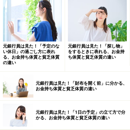
また、運用期間が短いため、預け入れる銀行がどのよう
な銀行なのか、資産運用を通して知る手掛かりにするこ
ともできます。
定期預金は、元本を保証している商品のため、他の金融
元銀行員は見た！「予定のな
元銀行員は見た！「探し物」
商品に比べて低い金利に設定されていることがほとんど
い休日」の過ごし方に表れ
をするときに表れる、お金持
る、お金持ち体質と貧乏体質
ち体質と貧乏体質の違い
です。金利は、店舗を構えている一般銀行に比べてネッ
の違い
ト銀行の方が高めに設定されている傾向にあります。
以前、定期預金は、各行横並びのラインナップとなって
元銀行員は見た！「財布を開く前」に分かる、
お金持ち体質と貧乏体質の違い
いました。現在では運用期間・金利などから、ニーズに
合った預け先を選ぶことができます。預け入れる資金は
どのようなお金なのか、いつまで運用するのかを考え
元銀行員は見た！「1日の予定」の立て方で分
て、定期預金を選ぶと良いでしょう。
かる、お金持ち体質と貧乏体質の違い
※記事内容は執筆時点のものです。最新の内容をご確認くださ