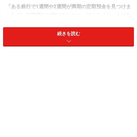
「ある銀行で1週間や2週間が満期の定期預金を見つけま
したが、短期間だけ預けることに、どんなメリットがあ
るのでしょうか？ どういうお金を預けたらいいのでしょ
うか？」(40代)
続きを読む
A：短期間の定期預金のメリットは、短期間
で運用できることです。使う予定があるお
金を預けるのに向いています
1週間や2週間で満期になる定期預金のメリットは、何と
言っても、短期間で運用することができるということで
す。多くの定期預金の満期までの期間は、短くても3カ
月や6カ月です。限られた1週間や2週間で満期を迎えら
れるというのは、定期預金でありながら、普通預金感覚
で預け入れることができます。