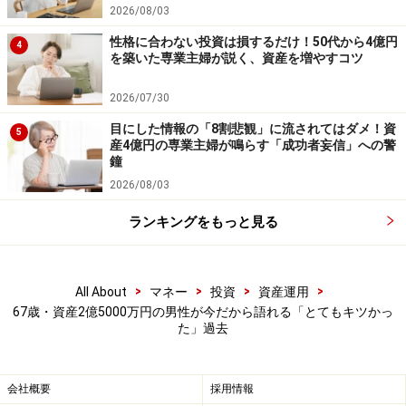
2026/08/03
楽天市場で資産運用関連の書籍をチェック！
性格に合わない投資は損するだけ！50代から4億円
4
を築いた専業主婦が説く、資産を増やすコツ
【編集部からのお知らせ】
・「家計」について、
アンケート（2026/8/31まで）
を実施
2026/07/30
中です！
目にした情報の「8割悲観」に流されてはダメ！資
※抽選で20名にAmazonギフト券1000円分プレゼント
5
産4億円の専業主婦が鳴らす「成功者妄信」への警
※謝礼付きの限定アンケートやモニター企画に参加が可能に
鐘
なります
2026/08/03
ランキングをもっと見る
>
>
>
>
All About
マネー
投資
資産運用
67歳・資産2億5000万円の男性が今だから語れる「とてもキツかっ
た」過去
会社概要
採用情報