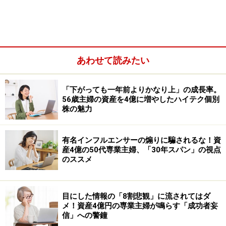
あわせて読みたい
「下がっても一年前よりかなり上」の成長率。
56歳主婦の資産を4億に増やしたハイテク個別
株の魅力
有名インフルエンサーの煽りに騙されるな！資
産4億の50代専業主婦、「30年スパン」の視点
進学を諦めたくなかったので、授業料を払わずに進学で
のススメ
きる大学を探すことにしたのです。生活費も奨学金で賄
いつつ、“いつかは親孝行をしたいし、自分も人並みに幸
せになりたい”と思いながら学生時代を過ごしていまし
目にした情報の「8割悲観」に流されてはダ
メ！資産4億円の専業主婦が鳴らす「成功者妄
た。
信」への警鐘