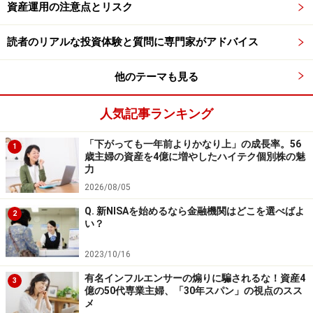
資産運用の注意点とリスク
読者のリアルな投資体験と質問に専門家がアドバイス
他のテーマも見る
※記事内容は執筆時点のものです。最新の内容をご確認くださ
い。
本記事の内容は一般的な情報提供を目的としており、特定の金融
人気記事ランキング
商品や投資行動を推奨するものではありません。
投資や資産運用に関する最終的なご判断はご自身の責任において
行ってください。
「下がっても一年前よりかなり上」の成長率。56
1
掲載情報の正確性・完全性については十分に配慮しております
歳主婦の資産を4億に増やしたハイテク個別株の魅
が、その内容を保証するものではなく、これに基づく損失・損害
力
などについて当社は一切の責任を負いません。
2026/08/05
最新の情報や詳細については、必ず各金融機関やサービス提供者
の公式情報をご確認ください。
Q. 新NISAを始めるなら金融機関はどこを選べばよ
2
い？
【編集部おすすめの購入サイト】
2023/10/16
有名インフルエンサーの煽りに騙されるな！資産4
3
Amazonで資産運用の書籍をチェック！
億の50代専業主婦、「30年スパン」の視点のスス
メ