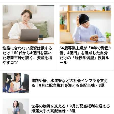
やっぱりお金が減ると気持ちも落ちる
――おおちゃんさんのハングリー精神は、若い頃の経験を
通して培われたのがよくわかりました。では、大学を卒
業して社会に出てから、それ以上に大変だった出来事は
ありましたか？
性格に合わない投資は損する
56歳専業主婦が「8年で資産8
だけ！50代から4億円を築い
倍、4億円」を達成した自分
た専業主婦が説く、資産を増
だけの「経験学習型」投資ル
おおちゃん
：社会人になってからは、仕事も本当に楽し
やすコツ
ール
くて、充実していました。海外の企業と仕事をしたり、
ウォール街で働くこともできたりと、大変やりがいも感
じていましたね。ただ一度だけ、仕事ではなく、お金の
道路や橋、水道管などの社会インフラを支え
る！9月に配当権利を迎える高配当株・3選
面でメンタルが下がった時期がありまして。
30代半ばで教育費や家を買うなど、大きな支出が重なっ
世界の物流を支える！9月に配当権利を迎える
てお金が減ってしまったのです。わかってはいたことな
海運大手の高配当株・3選