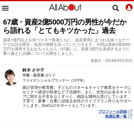
67歳・資産2億5000万円の男性が今だか
ら語れる「とてもキツかった」過去
資産1億円以上を持つマネー賢者たちに、資産運用にまつわる様々なテー
マでお話を聞き、知見や体験を語っていただきます。今回は資産2億5000
万円を保有するおおちゃんさん（67歳）に、資産1億円を達成するまでに
乗り越えた試練についてお聞きしました。
更新日：
2024年09月25日
鈴木 さや子
学費・教育費 ガイド
ファイナンシャルプランナー（CFP®）
家計管理や教育費、子どものマネー＆キャリア教育をテーマに
セミナー講演や執筆などで活躍中。また、女性のお金＆キャリ
アに関する不安をなくすべく、相談も随時お受けしています。
子育て・家事・仕事に頑張る女性のライフプラン作りをサポー
トします。iDeCoのサポートもしています。
プロフィール詳細
執筆記事一覧