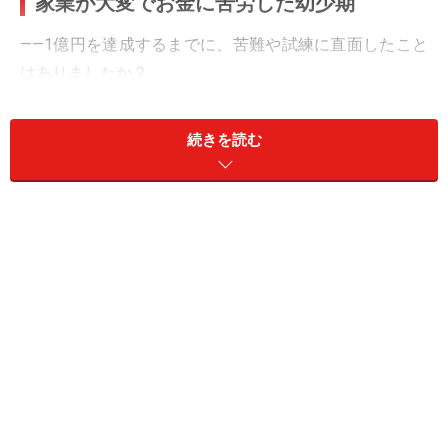
家業が大変でお金に苦労した幼少期
――1億円を達成するまでに、苦難や試練に直面したこと
はありましたか？
おおちゃん
：幼少の頃、実家は農家をしながら、ガソリ
続きを読む
ンスタンドとプロパンガスを掛け売りで販売をしていた
のですが、お金を払ってもらえないこともあるなど、と
にかく大変でした。
それでも元売り会社には、1週間後に現金で決済しなけ
ればならないという契約条件だったため、代金を支払わ
ないと商売が続けられませんでした。家業がそのような
状況だったため、親からは“妹が2人いるし、お前は大学
に行くな”と言われましてね。