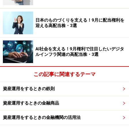
のですが、やはりお金が減ると心もブルーになります
ね。
日本のものづくりを支える！9月に配当権利を
しかしその後、おかげさまで順調に収入が上がっていき
迎える高配当株・3選
まして。部長職になったときには、年収が1800万円くら
いあったので、“この先は何とかなる”という気持ちにな
AI社会を支える！9月権利で注目したいデジタ
れました。
ルインフラ関連の高配当株・3選
※本記事は、公式YouTubeチャンネル「
All About マネ
ー
」で連載している『億り人たちに訊く！～匿名で語る
この記事に関連するテーマ
億の裏側～』の内容を一部編集してお届けしています。
資産運用をするときの鉄則
ぜひ動画も併せてご覧ください。
資産運用するときの金融商品
▼関連動画はこちら！
資産運用をするときの金融機関の活用法