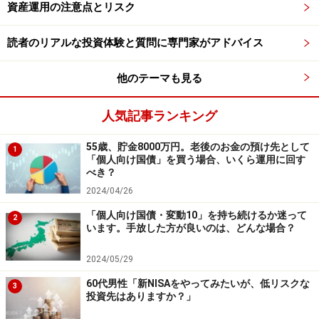
資産運用の注意点とリスク
ない範囲で始めましたね。
読者のリアルな投資体験と質問に専門家がアドバイス
運用を始めたタイミングで、貯蓄型の保険も買い増しを
しまして、49歳の時点で金融資産は6700万円（現金
他のテーマも見る
2800万円、リスク資産700万円、保険3200万円）とな
り、資産の内訳としては、保険の割合が高かったです
人気記事ランキング
ね。そして、50代になってから、死亡保険を解約するな
55歳、貯金8000万円。老後のお金の預け先として
1
ど、保険を見直して運用にお金を回すようになりまし
「個人向け国債」を買う場合、いくら運用に回す
た。
べき？
2024/04/26
51歳のときに金融資産が8400万円（現金3800万円、リ
「個人向け国債・変動10」を持ち続けるか迷って
2
います。手放した方が良いのは、どんな場合？
スク資産1700万円、保険2900万円）になり、その後、コ
ロナショックなどもありましたが、順調に金融資産を増
2024/05/29
やし、53歳のときに金融資産1億円を達成しました。
60代男性「新NISAをやってみたいが、低リスクな
3
投資先はありますか？」
※本記事は、公式YouTubeチャンネル「
All About マネ