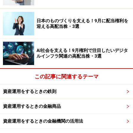
ミックさん
：1軒目の住宅ローンが終わった後ぐらい
日本のものづくりを支える！9月に配当権利を
に、運用を考えたこともあります。だけど、当時は妻
迎える高配当株・3選
が、“運用はギャンブル性が高い”という考え方だったの
で、話をするたびに喧嘩になってしまい……。運用する
か、しないかで仲が悪くなるのであれば、銀行に預けて
AI社会を支える！9月権利で注目したいデジタ
おいた方が良いかと思い、そのままにしていました。
ルインフラ関連の高配当株・3選
――そうでしたか。それで2軒目の家のローンを完済した
この記事に関連するテーマ
後から、少しずつ投資を始められたのですね。最初は、
どのような投資からスタートしたのでしょうか。
資産運用をするときの鉄則
ミックさん
：まずは、個別株を2～3種類と投資信託を1
資産運用するときの金融商品
本、証券会社の営業の方から提案されたものを購入して
資産運用をするときの金融機関の活用法
みたという感じです。ただし、妻からは“ゼロになっても
大丈夫な金額でやりなさい”と言われていたので、無理の