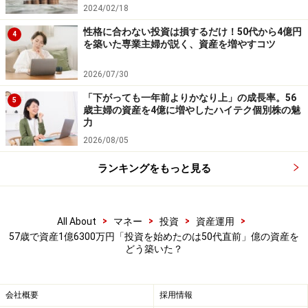
2024/02/18
ー
」で連載している『億り人たちに訊く！～匿名で語る
億の裏側～』の内容を一部編集してお届けしています。
性格に合わない投資は損するだけ！50代から4億円
4
を築いた専業主婦が説く、資産を増やすコツ
こちらの動画も併せてご覧ください。
2026/07/30
▼関連動画はこちら！
「下がっても一年前よりかなり上」の成長率。56
5
歳主婦の資産を4億に増やしたハイテク個別株の魅
力
2026/08/05
ランキングをもっと見る
>
>
>
>
All About
マネー
投資
資産運用
※記事内容は執筆時点のものです。最新の内容をご確認くださ
い。
57歳で資産1億6300万円「投資を始めたのは50代直前」億の資産を
本記事の内容は一般的な情報提供を目的としており、特定の金融
どう築いた？
商品や投資行動を推奨するものではありません。
投資や資産運用に関する最終的なご判断はご自身の責任において
行ってください。
会社概要
採用情報
掲載情報の正確性・完全性については十分に配慮しております