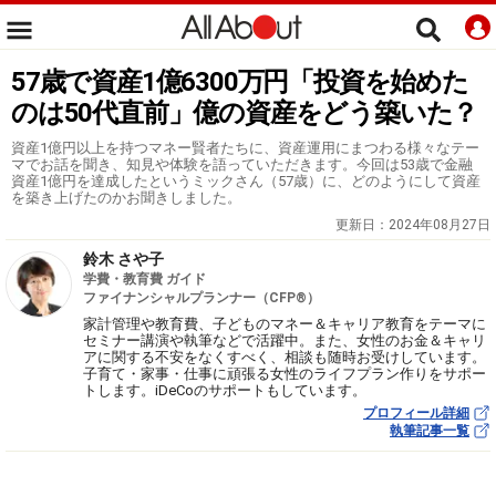
57歳で資産1億6300万円「投資を始めた
のは50代直前」億の資産をどう築いた？
資産1億円以上を持つマネー賢者たちに、資産運用にまつわる様々なテー
マでお話を聞き、知見や体験を語っていただきます。今回は53歳で金融
資産1億円を達成したというミックさん（57歳）に、どのようにして資産
を築き上げたのかお聞きしました。
更新日：
2024年08月27日
鈴木 さや子
学費・教育費 ガイド
ファイナンシャルプランナー（CFP®）
家計管理や教育費、子どものマネー＆キャリア教育をテーマに
セミナー講演や執筆などで活躍中。また、女性のお金＆キャリ
アに関する不安をなくすべく、相談も随時お受けしています。
子育て・家事・仕事に頑張る女性のライフプラン作りをサポー
トします。iDeCoのサポートもしています。
プロフィール詳細
執筆記事一覧