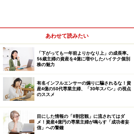
あわせて読みたい
「下がっても一年前よりかなり上」の成長率。
金融資産1億6300万円を保有するミックさん
56歳主婦の資産を4億に増やしたハイテク個別
株の魅力
――住宅ローンを完済して金融資産が5500万円。しっか
有名インフルエンサーの煽りに騙されるな！資
り貯蓄されていたのですね。
産4億の50代専業主婦、「30年スパン」の視点
のススメ
ミックさん
：当時、共働きでダブルインカムだったの
で……。私の年収が1000万円ぐらいで、妻も年収500万～
目にした情報の「8割悲観」に流されてはダ
600万円ぐらいありました。そこから運良く私の年収が
メ！資産4億円の専業主婦が鳴らす「成功者妄
信」への警鐘
さらに上がり、最終的に世帯年収で2300万～2400万円ぐ