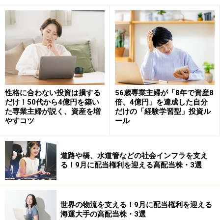
らいになりました。おかげで比較的早いタイミングで住
宅ローンを完済でき、その後は順調に貯蓄を増やすこと
ができました。
――当時は運用をされていなかったのですね。金融資産が
現金と保険のみだったことに驚きました。
性格に合わない投資は損する
56歳専業主婦が「8年で資産8
ミックさん
：そうですね（笑）。借金がないので、給与
だけ！50代から4億円を築い
倍、4億円」を達成した自分
た専業主婦が説く、資産を増
だけの「経験学習型」投資ル
が入ってきた口座に自然とお金が貯まっていった感じで
やすコツ
ール
す。運用を始めたのは、49歳のときでした。
道路や橋、水道管などの社会インフラを支え
る！9月に配当権利を迎える高配当株・3選
数種類の個別株と投資信託1本から投資をス
タート
――本格的に運用を始められたのが50代手前ということ
世界の物流を支える！9月に配当権利を迎える
海運大手の高配当株・3選
ですが、それまで投資などに興味はなかったのですか？