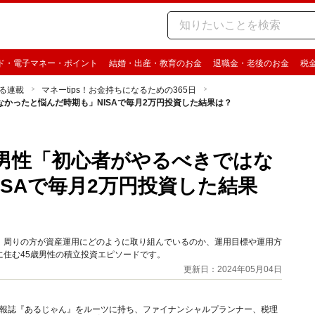
ド・電子マネー・ポイント
結婚・出産・教育のお金
退職金・老後のお金
税
る連載
マネーtips！お金持ちになるための365日
なかったと悩んだ時期も」NISAで毎月2万円投資した結果は？
員男性「初心者がやるべきではな
SAで毎月2万円投資した結果
」から、周りの方が資産運用にどのように取り組んでいるのか、運用目標や運用方
住む45歳男性の積立投資エピソードです。
更新日：2024年05月04日
資情報誌『あるじゃん』をルーツに持ち、ファイナンシャルプランナー、税理