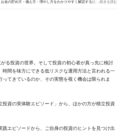
、お金の貯め方・備え方・増やし方をわかりやすく解説するほか、マネー最
...続きを読む
情報を発信しています。
が広がる投資の世界。そして投資の初心者が真っ先に検討
。時間を味方にできる低リスクな運用方法と言われる一
行ってきているのか、その実態を覗く機会は限られま
る「積立投資の実体験エピソード」から、ほかの方が積立投資
実践エピソードから、ご自身の投資のヒントを見つけ出