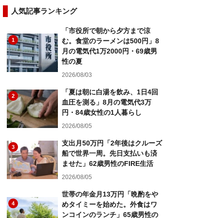
人気記事ランキング
「市役所で朝から夕方まで涼
1
む。食堂のラーメンは500円」8
月の電気代1万2000円・69歳男
性の夏
2026/08/03
「夏は朝に白湯を飲み、1日4回
2
血圧を測る」8月の電気代3万
円・84歳女性の1人暮らし
2026/08/05
支出月50万円「2年後はクルーズ
3
船で世界一周。先日支払いも済
ませた」62歳男性のFIRE生活
2026/08/05
世帯の年金月13万円「晩酌をや
4
めタイミーを始めた。外食はワ
ンコインのランチ」65歳男性の