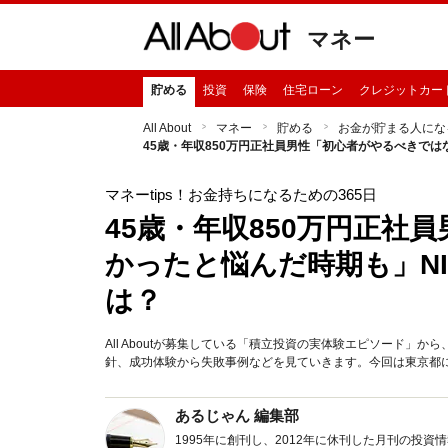
マネー
貯める
投資
保険
住宅ローン
クレジットカー
All About
マネー
貯める
お金が貯まる人にな
45歳・年収850万円正社員男性「初心者がやるべきでは
マネーtips！お金持ちになるための365日
45歳・年収850万円正社
かったと悩んだ時期も」NI
は？
All Aboutが募集している「積立投資の実体験エピソード
針、成功体験から失敗事例などを見ていきます。今回は東京都に
あるじゃん 編集部
1995年に創刊し、2012年に休刊した月刊の投