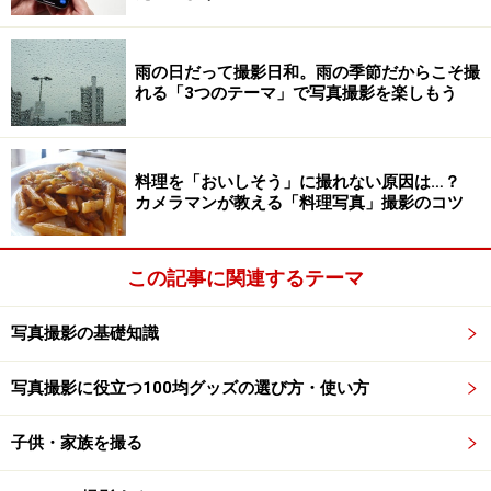
左がオリジナル写真、右が「Rio De Janeiro」を適用した写
真
雨の日だって撮影日和。雨の季節だからこそ撮
れる「3つのテーマ」で写真撮影を楽しもう
左のオリジナル写真と比べて見ると、色味が変化してい
るのが分かります。
料理を「おいしそう」に撮れない原因は…？
・フィルター適用後、色味を微調整することもできる
カメラマンが教える「料理写真」撮影のコツ
この記事に関連するテーマ
色味を調整するためのスケールを表示するには、赤丸で囲っ
たアイコンをタップする。
写真撮影の基礎知識
フィルターの左下に表示されるアイコン（赤で囲った部
分）をタップすると、スケールが現われます。
写真撮影に役立つ100均グッズの選び方・使い方
子供・家族を撮る
白い丸をタップしながら左右にスライドさせて、色味を微調
整することもできる。