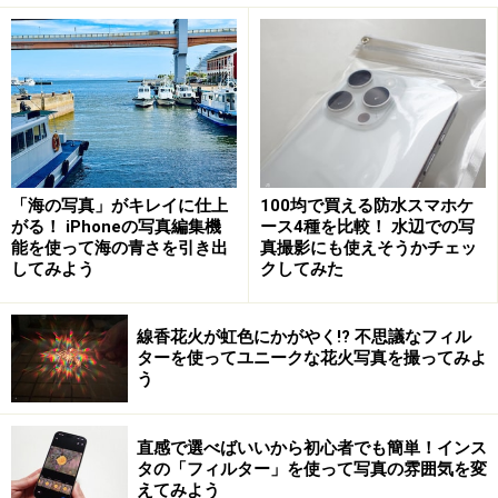
直感的にフィルターを選んで楽しんでみよ
う
インスタのフィルターには独特のネーミングが付けられてい
る。
「海の写真」がキレイに仕上
100均で買える防水スマホケ
インスタのフィルターには世界各地の都市名や独特のネ
がる！ iPhoneの写真編集機
ース4種を比較！ 水辺での写
ーミングが付けられています。直感的に「いいな」と思
能を使って海の青さを引き出
真撮影にも使えそうかチェッ
してみよう
クしてみた
うフィルターがあったら、サムネイルの中からタップし
てみましょう。すると、投稿用の写真にそのフィルター
を適用することができます。
線香花火が虹色にかがやく!? 不思議なフィル
ターを使ってユニークな花火写真を撮ってみよ
う
例えば「Rio De Janeiro」というフィルターを適用してみ
ると、次のようになります。
直感で選べばいいから初心者でも簡単！インス
タの「フィルター」を使って写真の雰囲気を変
えてみよう