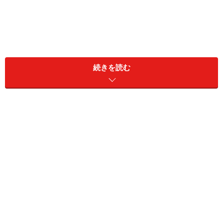
続きを読む
インスタには写真加工のための機能がたくさんあるが、ここ
ではフィルター機能だけを使用する。
インスタを開き、画面中央の「＋」ボタンをタップ。投
稿する写真を選んだら、画面の右上に表示される「次
へ」をタップします。すると、選択した写真が画面に大
きく写し出され、その下に同じ写真のサムネイルが並び
ます。
オリジナル写真は「Normal」と表示されている。