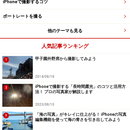
iPhoneで撮影するコツ
白い丸をタップしたまま左右にスライドさせれば、色味
ポートレートを撮る
をさらに細かく調整することができます。
他のテーマも見る
なお、元の状態に戻したいときは、画面左の「×」ボタン
をタップし、フィルター選択画面にて「Normal」を選べ
人気記事ランキング
ば大丈夫です。
甲子園外野席から撮影してみよう
1
いろんなフィルターを試して比べてみよう
2014/08/18
ほかのフィルターも見てみましょう。まずは
iPhoneで撮影する「長時間露光」のコツと活用方
2
法！ プロの写真家が解説します
「Nashville」を適用した写真です。こちらは暖かみのあ
る色合いに変化させる効果があります。
2023/08/10
「海の写真」がキレイに仕上がる！ iPhoneの写真
3
編集機能を使って海の青さを引き出してみよう
「Nashville」を適用した写真