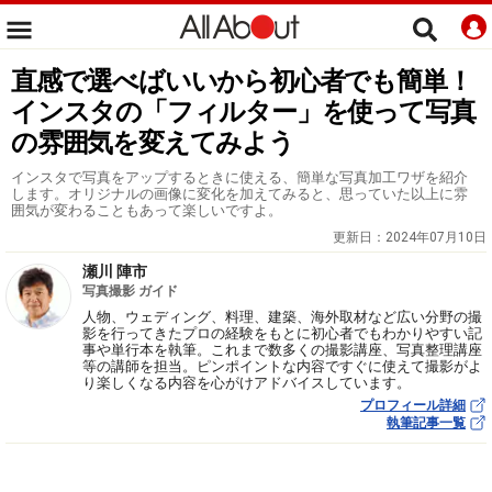
直感で選べばいいから初心者でも簡単！
インスタの「フィルター」を使って写真
の雰囲気を変えてみよう
インスタで写真をアップするときに使える、簡単な写真加工ワザを紹介
します。オリジナルの画像に変化を加えてみると、思っていた以上に雰
囲気が変わることもあって楽しいですよ。
更新日：
2024年07月10日
瀬川 陣市
写真撮影 ガイド
人物、ウェディング、料理、建築、海外取材など広い分野の撮
影を行ってきたプロの経験をもとに初心者でもわかりやすい記
事や単行本を執筆。これまで数多くの撮影講座、写真整理講座
等の講師を担当。ピンポイントな内容ですぐに使えて撮影がよ
り楽しくなる内容を心がけアドバイスしています。
プロフィール詳細
執筆記事一覧