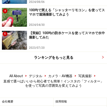
2024/08/06
次に「Aden」を適用した画像です。「Nashville」と比較
100均で買える「シャッターリモコン」を使ってス
4
すると赤味がやや強く表現され、異なる印象に仕上がっ
マホで遠隔撮影してみよう
ています。
2024/04/30
【実録】100均の防水ケースを使ってスマホで水中
5
「Aden」を適用した写真
撮影してみた
そして「Lo-Fi」を適用した写真。こちらはコントラスト
2023/07/20
がはっきりとした仕上がりになりました。
ランキングをもっと見る
「Lo-Fi」を適用した写真
>
>
>
>
All About
デジタル
カメラ・AV機器
写真撮影
直感で選べばいいから初心者でも簡単！インスタの「フィルター」
3つを並べてみるとこんな感じです。
を使って写真の雰囲気を変えてみよう
左から、Nashville、Aden、Lo-Fi。
会社概要
採用情報