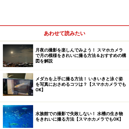
このサムネイルの部分を横にスライドさせていくと、同
じ写真なのに色味などが微妙に違うことが分かると思い
ます。ここが、フィルターの選択画面なのです。一番左
にある「Normal」というのがフィルターを適用する前の
オリジナル写真で、それ以外は各フィルターの見本で
あわせて読みたい
す。
月夜の撮影を楽しんでみよう！ スマホカメラ
で月の模様をきれいに撮る方法＆おすすめの構
図を解説
メダカを上手に撮る方法！ いきいきと泳ぐ姿
を写真におさめるコツは？【スマホカメラでも
OK】
水族館での撮影で失敗しない！ 水槽の生き物
をきれいに撮る方法【スマホカメラでもOK】