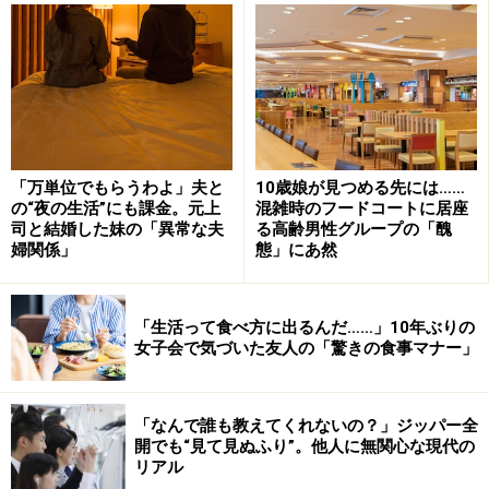
の常套手段でもあります。
また、いわゆる「自サバ」の人の中には、悪口を言うこ
とで他人の価値を貶めようとする人もいます。これは、
心理学で
「マニピュレーション」
と呼ばれるものです。
「サバサバしている」と言いつつ相手からうまく話を聞
「万単位でもらうわよ」夫と
10歳娘が見つめる先には……
き出して、弱みを握るようなこともありますので、注意
の“夜の生活”にも課金。元上
混雑時のフードコートに居座
司と結婚した妹の「異常な夫
る高齢男性グループの「醜
が必要です。本人も無意識でしていることが多く、自分
婦関係」
態」にあ然
の言葉の暴力性や問題点に気づいていないことも少なく
ありません。無理をしてそのような人と付き合っている
と、何度も傷つき、自己肯定感が下がってしまうことも
「生活って食べ方に出るんだ……」10年ぶりの
女子会で気づいた友人の「驚きの食事マナー」
あります。
質問者の方は、相手を「悪い人ではない」と書かれてい
「なんで誰も教えてくれないの？」ジッパー全
開でも“見て見ぬふり”。他人に無関心な現代の
ますが、「傷つくから直してほしい」と率直に伝えられ
リアル
ない関係であったり、伝えているのに改善が見込めなか