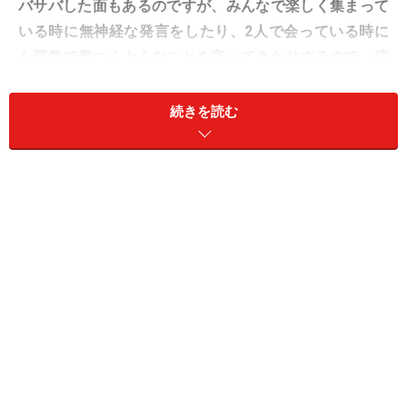
バサバした面もあるのですが、みんなで楽しく集まって
いる時に無神経な発言をしたり、2人で会っている時に
も平気で傷つくようなことを言ってきたりするので、疲
れています。根は悪い人ではないと思うのですが……どう
付き合っていけばいいでしょうか？」
続きを読む
A. サバサバとズケズケは違います。モラハ
ラ常習者とは適度な距離を！
まず、性格がさっぱりしていることとデリカシーがない
ことは、全くの別物です。一時「自サバ」という言葉が
話題になったことがありますが、「自称サバサバ」で
も、仲良くなって話していると、意外と重かったり、何
かと根に持ったりと、サバサバとは逆の性格だった、と
いうことも珍しくありません。