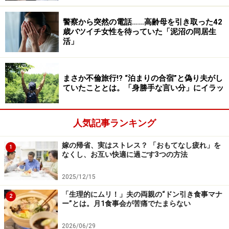
ったりするのであれば、上手に距離を置いて、自分の心
警察から突然の電話……高齢母を引き取った42
を守ることも大切です。ストレスを感じてしまう関係で
歳バツイチ女性を待っていた「泥沼の同居生
あれば、無理をして仲良く関係を続けようとするのでは
活」
なく、適度な距離感でいることを選んでみてはいかがで
しょうか。
まさか不倫旅行!? “泊まりの合宿”と偽り夫がし
ていたこととは。「身勝手な言い分」にイラッ
さらに詳しく知りたい方は、「
自称サバサバ、実はただ
の無神経？自サバの心理と付き合い方
」をご覧くださ
人気記事ランキング
い。
嫁の帰省、実はストレス？ 「おもてなし疲れ」を
※記事内容は執筆時点のものです。最新の内容をご確認くださ
1
なくし、お互い快適に過ごす3つの方法
い。
2025/12/15
「生理的にムリ！」夫の両親の“ドン引き食事マナ
2
ー”とは。月1食事会が苦痛でたまらない
2026/06/29