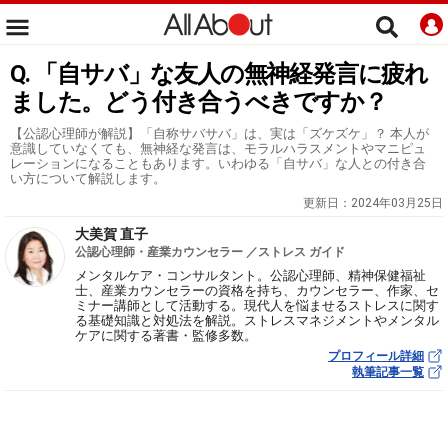
Q. 「自サバ」な友人の無神経発言に疲れ
ました。どう付き合うべきですか？
【公認心理師が解説】「自称サバサバ」は、実は「ズケズケ」？ 本人が
意識していなくても、無神経な発言は、モラルハラスメントやマニピュ
レーションになることもあります。いわゆる「自サバ」な人との付き合
い方について解説します。
更新日：
2024年03月25日
大美賀 直子
公認心理師・産業カウンセラー ／ストレス ガイド
メンタルケア・コンサルタント。公認心理師、精神保健福祉
士、産業カウンセラーの資格を持ち、カウンセラー、作家、セ
ミナー講師として活動する。現代人を悩ませるストレスに関す
る基礎知識と対処法を解説。ストレスマネジメントやメンタル
ケアに関する著書・監修多数。
プロフィール詳細
執筆記事一覧