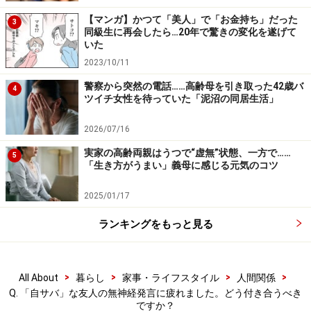
【マンガ】かつて「美人」で「お金持ち」だった
3
同級生に再会したら…20年で驚きの変化を遂げて
いた
2023/10/11
警察から突然の電話……高齢母を引き取った42歳バ
4
ツイチ女性を待っていた「泥沼の同居生活」
2026/07/16
実家の高齢両親はうつで“虚無”状態、一方で……
5
「生き方がうまい」義母に感じる元気のコツ
2025/01/17
ランキングをもっと見る
>
>
>
>
All About
暮らし
家事・ライフスタイル
人間関係
Q. 「自サバ」な友人の無神経発言に疲れました。どう付き合うべき
ですか？