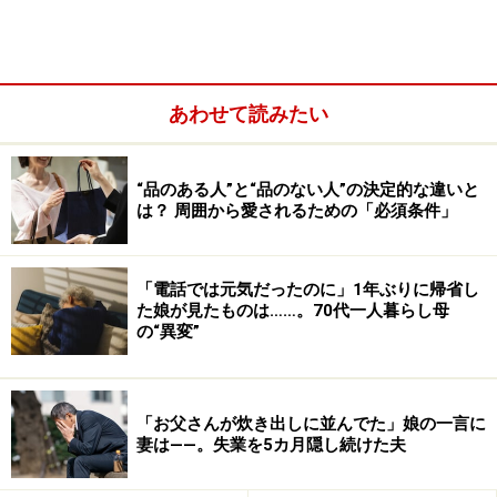
あわせて読みたい
“品のある人”と“品のない人”の決定的な違いと
は？ 周囲から愛されるための「必須条件」
「電話では元気だったのに」1年ぶりに帰省し
た娘が見たものは……。70代一人暮らし母
の“異変”
また、「サバサバしてるから、はっきり言うけど」など
と前置きをした上であっても、人を正面から傷つけるよ
「お父さんが炊き出しに並んでた」娘の一言に
うなことを頻繁に言うのは、やはり問題です。「自分の
妻は――。失業を5カ月隠し続けた夫
発言には悪気はない」と前置きをして、言いたいことを
言って人を傷つけるやり方は、
「モラルハラスメント」