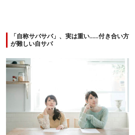
「自称サバサバ」、実は重い……付き合い方
が難しい自サバ