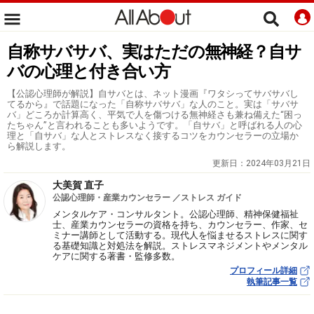
自称サバサバ、実はただの無神経？自サ
バの心理と付き合い方
【公認心理師が解説】自サバとは、ネット漫画『ワタシってサバサバし
てるから』で話題になった「自称サバサバ」な人のこと。実は「サバサ
バ」どころか計算高く、平気で人を傷つける無神経さも兼ね備えた“困っ
たちゃん”と言われることも多いようです。「自サバ」と呼ばれる人の心
理と「自サバ」な人とストレスなく接するコツをカウンセラーの立場か
ら解説します。
更新日：
2024年03月21日
大美賀 直子
公認心理師・産業カウンセラー ／ストレス ガイド
メンタルケア・コンサルタント。公認心理師、精神保健福祉
士、産業カウンセラーの資格を持ち、カウンセラー、作家、セ
ミナー講師として活動する。現代人を悩ませるストレスに関す
る基礎知識と対処法を解説。ストレスマネジメントやメンタル
ケアに関する著書・監修多数。
プロフィール詳細
執筆記事一覧