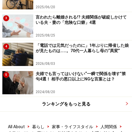
す。これは心理学で
「マニピュレーション」
と呼ばれる
2025/06/20
手法で、自分の立場を守りながら周りの同情を誘い、巧
言われたら離婚される!? 夫婦関係が破綻しかけて
妙に人を貶める印象操作術です。「私、何言われても気
3
いる夫・妻の「危険な口癖」4選
にしないから」と「サバサバ」を自称しながらうまく相
手の話を聞き出し、個人情報を握る、という手法もマニ
2025/08/25
ピュレーションの常套手段です。こうした話術に乗せら
「電話では元気だったのに」1年ぶりに帰省した娘
4
れてうっかり気を許し、大事なことを話しすぎて弱みを
が見たものは……。70代一人暮らし母の“異変”
握られないように注意したいものです。
2026/08/03
夫婦でも言ってはいけない“一瞬で関係を壊す”禁
マニピュレーションは無意識的に行われることが多く、
5
句4選！ 相手の悪口以上にNGな言葉とは？
やっている本人は自分の言葉の暴力性や操作性に気づい
ていません。ですが、マニピュレーションは確実に相手
2024/08/20
を傷つけ、自己肯定感を低下させてしまいます。
ランキングをもっと見る
「自サバ」な人とストレスなく付き合うコ
>
>
>
>
All About
暮らし
家事・ライフスタイル
人間関係