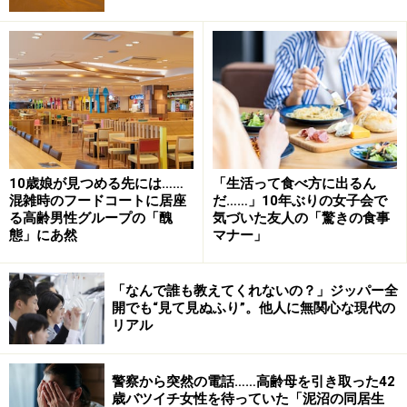
話題の漫画の主人公は「自称サバサバ」な自分を保ちな
10歳娘が見つめる先には……
「生活って食べ方に出るん
がら、うまくやっているように見えるかもしれません。
混雑時のフードコートに居座
だ……」10年ぶりの女子会で
る高齢男性グループの「醜
気づいた友人の「驚きの食事
でも現実の世界では、そううまく演じきれるものではあ
態」にあ然
マナー」
りません。いずれはボロが出て自分を保てなくなり、周
りからも信用を失ってつらい目にあってしまうことでし
「なんで誰も教えてくれないの？」ジッパー全
ょう。
開でも“見て見ぬふり”。他人に無関心な現代の
リアル
「サバサバ」と言いながら実は「ズケズ
警察から突然の電話……高齢母を引き取った42
ケ」。モラハラ常習者になっていることも
歳バツイチ女性を待っていた「泥沼の同居生