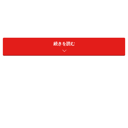
続きを読む
このように対外的にアピールする自分像と実像とが大き
くずれていると、他人に不信感を与えてしまいます。
そもそも、人の個性は複雑で多様なものです。「サバサ
バ」に見える人にも弱気な面や陰気な面があったりする
ものです。「どの顔も自分だ」とありのまま認めること
が大切なのですが、「自称サバサバ」をアピールする人
は、自分をありのままに表現することが苦手なのかもし
れません。