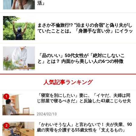
活」
「ワタシってサバサバしてるから」を言い訳にして言い
たいことばかり言っていると、気づかぬうちに多くの人
まさか不倫旅行!? “泊まりの合宿”と偽り夫がし
を傷つけてしまうこともあります。たとえば「サバサバ
ていたこととは。「身勝手な言い分」にイラッ
してるから、はっきり言っちゃうけど」などと前置きし
ながら、堂々と相手を傷つける一言を口にしてしまうこ
とで、友情を壊してしまう人もいます。
「品のいい」50代女性が「絶対にしないこ
と」とは？ 内面から美しい人の6つの特徴
ちなみに、このようなやり方は
「モラルハラスメント」
の常套手段
でもあります。「私の発言に悪気はない」と
人気記事ランキング
前置きしながら、言いたいことをズケズケ言って人を傷
つけるという手法です。でも、性格がさっぱりしている
「寝室を別にしたい」妻に、「イヤだ、夫婦は同
1
じ部屋で寝るべきだ」と反論した43歳こじらせ夫
こととデリカシーがないことは、全くの別物です。
2024/02/10
また「サバサバ」を自称する人の中には、他人の悪口を
「かわいそうな人」と言わないで！ 夫が失業、90
2
振りまくことで、他人の価値を貶めようとする人もいま
歳の実母を介護する55歳女性を「支えるもの」