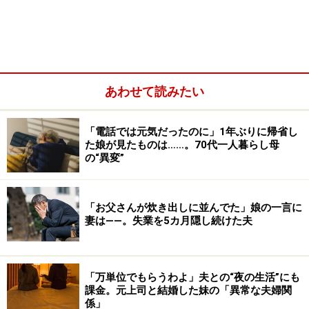
理想の自己像アピールは逆効果！ 違和感を
与えて信用を失うリスク
「ワタシってサバサバしてる」と自分の一面だけをアピ
ールしてしまうと、その顔に合わせようと態度に無理が
あわせて読みたい
生じてしまいます。明るくふるまおうとして顔が引きつ
ったり、姉御肌を気取って人におごりすぎて後悔した
「電話では元気だったのに」1年ぶりに帰省し
た娘が見たものは……。70代一人暮らし母
り……。自分の一面だけをアピールすると、理想の顔と実
の“異変”
際の顔とのギャップに自分自身が煩わされることになる
のです。
「お父さんが炊き出しに並んでた」娘の一言に
妻は――。失業を5カ月隠し続けた夫
「万単位でもらうわよ」夫との“夜の生活”にも
課金。元上司と結婚した妹の「異常な夫婦関
係」