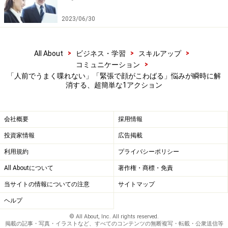
2023/06/30
知らない・わからないことは不安やストレスの原因とな
り、さらなる緊張を呼んでしまいます。
>
>
>
All About
ビジネス・学習
スキルアップ
>
コミュニケーション
元メジャーリーガーのイチローさんは、ホームランやヒ
「人前でうまく喋れない」「緊張で顔がこわばる」悩みが瞬時に解
ットを「なぜ打てたのか」、明確に説明できたそうで
消する、超簡単な1アクション
す。
会社概要
採用情報
「バットを振ったら打てちゃった」という”なんとな
投資家情報
広告掲載
く“の感覚ではなく、体の動きを細かいところまで分析
利用規約
プライバシーポリシー
し、理解して練習できているので「打とうとして打つ」
ことができるというわけです。これは「笑顔」も同じで
All Aboutについて
著作権・商標・免責
す。
当サイトの情報についての注意
サイトマップ
ヘルプ
「大頬骨筋を鍛えれば頬が上がる」「口角挙筋を鍛えれ
© All About, Inc. All rights reserved.
掲載の記事・写真・イラストなど、すべてのコンテンツの無断複写・転載・公衆送信等
ば口角が上がる」と、使い方が明確になれば迷いが消え