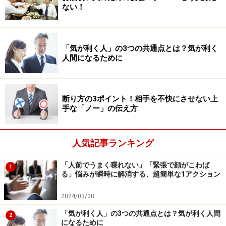
ない！
れだけいるでしょうか。
顔は約50個の表情筋で構成されています。顔も体と同じ
「気が利く人」の3つの共通点とは？気が利く
筋肉でできているのに、首から上となるととたんに“立ち
人間になるために
入り禁止ゾーン”にされてしまうのは、おかしいですよ
ね。
断り方の3ポイント！相手を不快にさせない上
手な「ノー」の伝え方
体のトレーニングをしていると「上腕二頭筋と大臀筋を
もう少し鍛えたい」など、個々の筋肉に対して敏感にな
っていきます。顔も同じで、トレーニングを重ねるうち
人気記事ランキング
に個々の表情筋への意識が明確になり、使い方がわかる
「人前でうまく喋れない」「緊張で顔がこわば
ようになっていきます。
1
る」悩みが瞬時に解消する、超簡単な1アクション
「どんなふうに笑えばいいのかわからない」「緊張した
2024/03/28
場面で不自然な表情になってしまう」のは、表情筋の使
「気が利く人」の3つの共通点とは？気が利く人間
2
になるために
い方を知らないだけ。