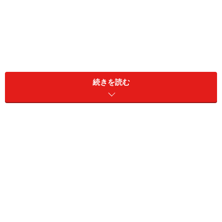
「緊張でガチガチ」な時こそ、笑顔をつく
る理由
続きを読む
表情は心に影響するといいますが、顔の動き（外面）が
心（内面）を動かすことも、また真実だからです。
「表情フィードバック仮説」をご存じでしょうか。感情
を受けて体が反応するのではなく、まずは体の生理反応
が起こり、その結果が感情を引き起こすという仮説で
す。
つまり「悲しいから泣く」のではなく「泣くから悲しく