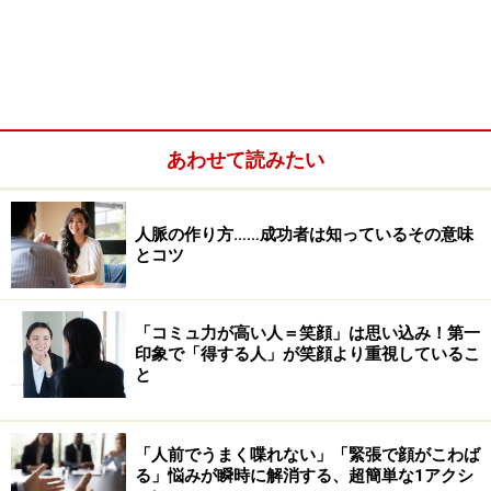
なる」、「楽しいから笑う」のではなく「笑うから楽し
くなる」。緊張したときにこそ笑顔になることで「でき
そう」「やる気が出てきた」などポジティブな感情が引
き起こされて、心にゆとりが生まれてきます。
あわせて読みたい
人脈の作り方……成功者は知っているその意味
とコツ
「コミュ力が高い人＝笑顔」は思い込み！第一
印象で「得する人」が笑顔より重視しているこ
と
「人前でうまく喋れない」「緊張で顔がこわば
る」悩みが瞬時に解消する、超簡単な1アクシ