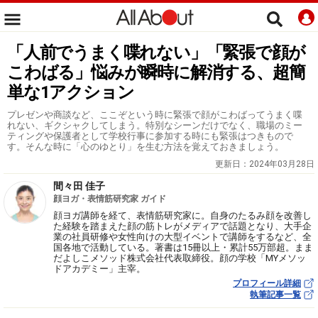
「人前でうまく喋れない」「緊張で顔が
こわばる」悩みが瞬時に解消する、超簡
単な1アクション
プレゼンや商談など、ここぞという時に緊張で顔がこわばってうまく喋
れない、ギクシャクしてしまう。特別なシーンだけでなく、職場のミー
ティングや保護者として学校行事に参加する時にも緊張はつきもので
す。そんな時に「心のゆとり」を生む方法を覚えておきましょう。
更新日：
2024年03月28日
間々田 佳子
顔ヨガ・表情筋研究家 ガイド
顔ヨガ講師を経て、表情筋研究家に。自身のたるみ顔を改善し
た経験を踏まえた顔の筋トレがメディアで話題となり、大手企
業の社員研修や女性向けの大型イベントで講師をするなど、全
国各地で活動している。著書は15冊以上・累計55万部超。まま
だよしこメソッド株式会社代表取締役。顔の学校「MYメソッ
ドアカデミー」主宰。
プロフィール詳細
執筆記事一覧