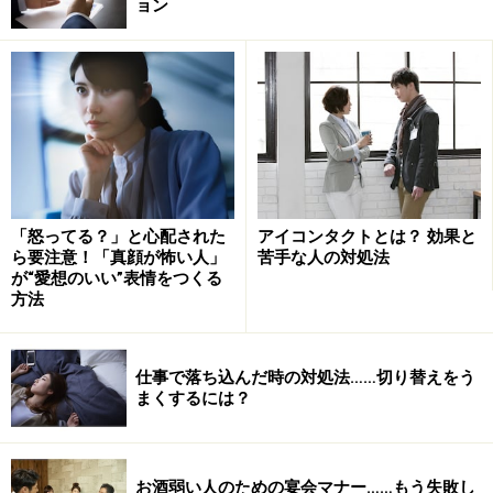
ョン
とはいえ、とりあえず笑顔を……と言われても、「どんな
ふうに笑えばいいかわからない」「こわばった顔で無理
に笑顔をつくっても不自然な表情になるだけでは？」
「一瞬なら笑顔を作れても、スピーチなどでは笑顔で話
し続けるなんて無理」と思う人もいるでしょう。
これは確かにその通りです。だからこそ表情筋のトレー
ニングが必要なのです。
「怒ってる？」と心配された
アイコンタクトとは？ 効果と
ら要注意！「真顔が怖い人」
苦手な人の対処法
が“愛想のいい”表情をつくる
「体」と同じように「顔」にも筋トレが必
方法
要
体を鍛えるトレーニング、いわゆる「筋トレ」は、いま
仕事で落ち込んだ時の対処法……切り替えをう
や一般にかなり浸透しています。
まくするには？
毎日ジムに通ったり、ランニングをしたりしている人は
お酒弱い人のための宴会マナー……もう失敗し
たくさんいますが、顔の筋トレが習慣化している人はど