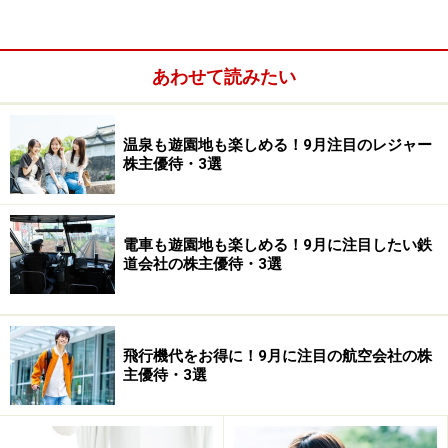
あわせて読みたい
ただ、私が買う場合は、配当と優待を合わせて利回りが
温泉も遊園地も楽しめる！9月注目のレジャー
4％あって、株価が安値圏にある銘柄にしていますが、
株主優待・3選
それもほぼ買い尽くしているため、最近は年初来の安値
の銘柄を狙うようにしています。あと、新規公開株
（IPO銘柄）は、一株が20万円から7万円まで下がるとい
電車も遊園地も楽しめる！9月に注目したい鉄
道会社の株主優待・3選
うことがよくあります。そういった場合は、配当や優待
がなくても、とにかく安いから買っていますね。
私は投資家を39年やっていますが、「これはいい会社」
飛行機代をお得に！9月に注目の航空会社の株
主優待・3選
と思って買うよりも、すごく株価が下がって「バーゲン
セールだ」と思って買った株の方が、結果的には良い成
績を残しています（笑）。