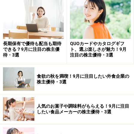
教えてくれたのは……桐谷広人さん
1949年広島県出身。将棋棋士・投資家。日本テレビ系バ
ラエティ番組『月曜から夜ふかし』に出演し、現金を使
長期保有で優待も配当も期待
QUOカードやカタログギフ
わない「株主優待生活」が話題になった。現在はテレビ
できる？9月に注目の株主優
ト、選ぶ楽しさが魅力！9月
や講演会、雑誌などで幅広く活躍。『日経マネー』（日
待・3選
注目の株主優待・3選
経BPマーケティング）、『ダイヤモンドZAi（ザイ）』
（ダイヤモンド社）で連載中。
食欲の秋を満喫！9月に注目したい外食企業の
株主優待・3選
※補足：優待利回り（％）＝ 株主優待の価値（金額換
算）÷ 優待取得にかかった金額 ×100
人気のお菓子や調味料がもらえる！9月に注目
したい食品メーカーの株主優待・3選