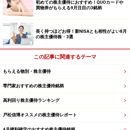
初めての株主優待におすすめ！QUOカードや
買物券がもらえる9月注目の3銘柄
※記事内容は執筆時点のものです。最新の内容をご確認くださ
長く持つほどお得！新NISAとも相性がよい8月
い。
の株主優待株・3選
本記事の内容は一般的な情報提供を目的としており、特定の金融
商品や投資行動を推奨するものではありません。
投資や資産運用に関する最終的なご判断はご自身の責任において
行ってください。
この記事に関連するテーマ
掲載情報の正確性・完全性については十分に配慮しております
が、その内容を保証するものではなく、これに基づく損失・損害
などについて当社は一切の責任を負いません。
もらえる物別・株主優待
最新の情報や詳細については、必ず各金融機関やサービス提供者
の公式情報をご確認ください。
専門家おすすめの株主優待銘柄
【編集部からのお知らせ】
・「家計」について、
アンケート（2026/8/31まで）
を実施
高利回り株主優待ランキング
中です！
※抽選で20名にAmazonギフト券1000円分プレゼント
戸松信博オススメの株主優待レポート
※謝礼付きの限定アンケートやモニター企画に参加が可能に
なります
4月権利確定のおすすめ株主優待銘柄