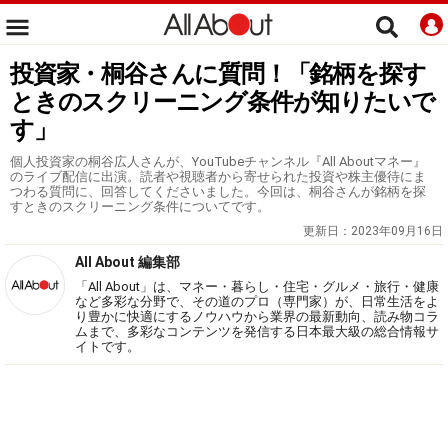
投資家・桐谷さんに質問！「銘柄を探す
ときのスクリーニング条件が知りたいで
す」
個人投資家の桐谷広人さんが、YouTubeチャンネル『All Aboutマネー』
のライブ配信に出演。読者や視聴者から寄せられた投資や株主優待にま
つわる質問に、回答してくださいました。今回は、桐谷さんが銘柄を探
すときのスクリーニング条件についてです。
更新日：
2023年09月16日
All About 編集部
「All About」は、マネー・暮らし・住宅・グルメ・旅行・健康
など多彩な分野で、その道のプロ（専門家）が、日常生活をよ
り豊かに快適にするノウハウから業界の最新動向、読み物コラ
ムまで、多彩なコンテンツを発信する日本最大級の総合情報サ
イトです。