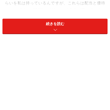
らいを私は持っているんですが、これらは配当と優待
（※）を合わせて利回りが4％という条件で買っていまし
た。
続きを読む
5年ぐらい前までは、配当が4％を超える株は20～40銘柄
ぐらいしかなかったので、配当と優待を合わせて4％の
銘柄を買い集めていたんです。今は配当だけで4％を超
える株が、500～600銘柄あります。さらにそれに優待が
付くと、すごく高利回りの銘柄になります。