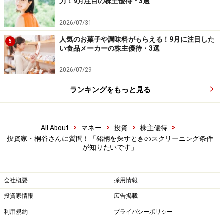
力！9月注目の株主優待・3選
2026/07/31
人気のお菓子や調味料がもらえる！9月に注目した
5
い食品メーカーの株主優待・3選
2026/07/29
ランキングをもっと見る
>
>
>
>
All About
マネー
投資
株主優待
投資家・桐谷さんに質問！「銘柄を探すときのスクリーニング条件
が知りたいです」
会社概要
採用情報
投資家情報
広告掲載
利用規約
プライバシーポリシー