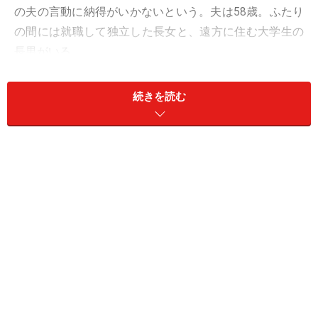
の夫の言動に納得がいかないという。夫は58歳。ふたり
の間には就職して独立した長女と、遠方に住む大学生の
長男がいる。
「急にふたりきりの生活になって、なかなか慣れません
続きを読む
でしたが、いろいろ話し合って、またふたりで楽しもう
ということになった。夫は昔の友だちに会いに行くよう
になり、私も学生時代やパート先の友人たちとのつきあ
いに積極的になりました。そのうちお互いの友人たちと
一緒に会うようにもなってきたんです」