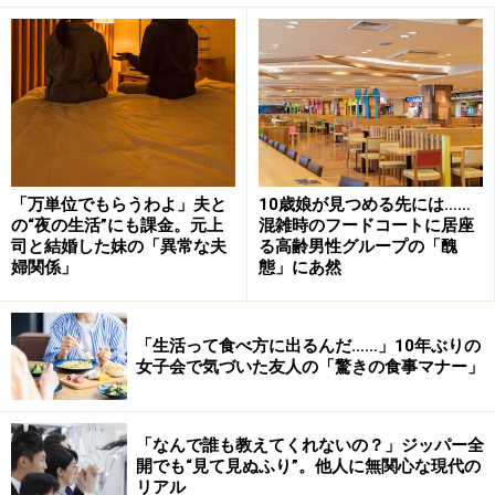
ハルコさんは急に渋い表情になった。夫は久しぶりに大
人数で集まって気持ちが高ぶっていたのかもしれない。
だがその紹介の仕方は、ハルコさんの“常識”を越えてい
た。
「夫と同世代の男性ふたりを紹介してくれたときに、
「万単位でもらうわよ」夫と
10歳娘が見つめる先には……
『彼は経営者なんだ。とにかくお金を持ってる。すっご
の“夜の生活”にも課金。元上
混雑時のフードコートに居座
司と結婚した妹の「異常な夫
る高齢男性グループの「醜
い金持ちなんだ』とお金を強調。紹介された人もニヤニ
婦関係」
態」にあ然
ヤしていて、なんとなく傲慢な感じなんですよ。次にも
うひとり紹介したときは『こいつは女にモテるんだよ。
オレより年上なのに、すっごい精力で女を喜ばせるらし
「生活って食べ方に出るんだ……」10年ぶりの
女子会で気づいた友人の「驚きの食事マナー」
い。いっつも愛人がふたりくらいいるんだ』って。本当
にその人を尊敬しているようにいうんです。
「なんで誰も教えてくれないの？」ジッパー全
開でも“見て見ぬふり”。他人に無関心な現代の
私はいきなり不快になって、『そんなこと妻に言う？』
リアル