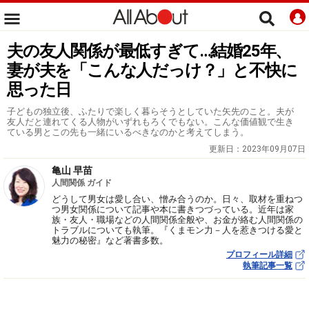
夫の友人関係が最低すぎて…結婚25年、
妻が夫を「こんな人だっけ？」と不快に
思った日
子どもの独立後、ふたりで楽しく暮らそうとしていた矢先のこと。夫が
友人だと連れてくる人物がいずれもろくでもない。こんな価値観で生き
ている男とこの先も一緒にいるべきなのかと考えてしまう。
更新日：
2023年09月07日
亀山 早苗
人間関係 ガイド
どうして男女は愛し合い、憎み合うのか。日々、取材を重ねつ
つ男女関係について記事や本に書きつづっている。近年は家
族・友人・職場などの人間関係全般や、お金が絡む人間関係の
トラブルについても執筆。『くまモン力－人を惹きつける愛と
魅力の秘密』など著書多数。
プロフィール詳細
執筆記事一覧