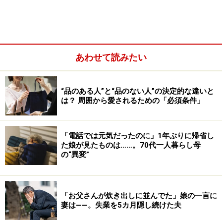
あわせて読みたい
今年の夏は、お互いの親しい友人たちと、さらに友人の
“品のある人”と“品のない人”の決定的な違いと
友人まで含め、総勢40人ほどで場所を借りてバーベキュ
は？ 周囲から愛されるための「必須条件」
ー大会をした。
「いろいろ賞品を持ち寄ってビンゴをしたり、子連れの
「電話では元気だったのに」1年ぶりに帰省し
た娘が見たものは……。70代一人暮らし母
人にはお菓子を配ったり。ホストは私たち夫婦だったか
の“異変”
ら、忙しかったですよ。ようやく一段落したとき、夫は
自分の友人たちを紹介してくれました。だけどそれがね
え」
「お父さんが炊き出しに並んでた」娘の一言に
妻は――。失業を5カ月隠し続けた夫
友人を紹介する夫の言い方が非常識