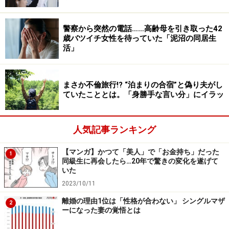
と夫を睨みつけました。すると経営者のほうが『奥さ
ん、怖いなあ』、モテ男は『奥さん、ダンナに喜ばせて
警察から突然の電話……高齢母を引き取った42
もらってないの？』って。どっちも最低でしょう？ それ
歳バツイチ女性を待っていた「泥沼の同居生
なのに夫は『ね、このふたり、いいでしょ』って。夫の
活」
友だち選びのセンスを疑いましたね。ろくな人間と会っ
てないんだなと」
まさか不倫旅行!? “泊まりの合宿”と偽り夫がし
ていたこととは。「身勝手な言い分」にイラッ
夫との25年が走馬灯のように脳裏を駆け巡ったとハルコ
さんは苦笑する。
人気記事ランキング
＞こんな男と長年暮らしていたのかと結婚生活を振り返
【マンガ】かつて「美人」で「お金持ち」だった
1
る
同級生に再会したら…20年で驚きの変化を遂げて
いた
※記事内容は執筆時点のものです。最新の内容をご確認くださ
2023/10/11
い。
離婚の理由1位は「性格が合わない」 シングルマザ
2
ーになった妻の覚悟とは
次のページへ
1
/
2