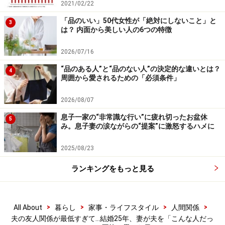
2021/02/22
「品のいい」50代女性が「絶対にしないこと」と
3
は？ 内面から美しい人の6つの特徴
2026/07/16
“品のある人”と“品のない人”の決定的な違いとは？
4
周囲から愛されるための「必須条件」
2026/08/07
息子一家の“非常識な行い”に疲れ切ったお盆休
5
み。息子妻の涙ながらの“提案”に激怒するハメに
2025/08/23
ランキングをもっと見る
>
>
>
>
All About
暮らし
家事・ライフスタイル
人間関係
夫の友人関係が最低すぎて…結婚25年、妻が夫を「こんな人だっ