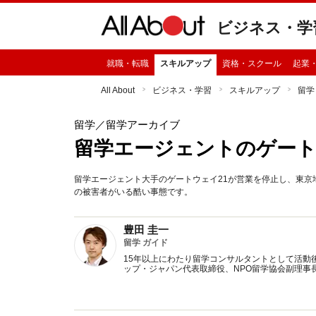
ビジネス・学
就職・転職
スキルアップ
資格・スクール
起業
All About
ビジネス・学習
スキルアップ
留学
留学
／留学アーカイブ
留学エージェントのゲート
留学エージェント大手のゲートウェイ21が営業を停止し、東京
の被害者がいる酷い事態です。
豊田 圭一
留学 ガイド
15年以上にわたり留学コンサルタントとして活動
ップ・ジャパン代表取締役、NPO留学協会副理事