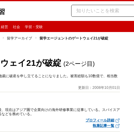
習
・経営
社会
学習・受験
留学アーカイブ
留学エージェントのゲートウェイ21が破綻
ウェイ21が破綻
(2ページ目)
地裁に破産を申し立てることになりました。被害総額も10数億で、相当数
更新日：2008年10月01日
後、現在はアジア圏で企業向けの海外研修事業に従事している。スパイスア
長などを務めている。
プロフィール詳細
執筆記事一覧