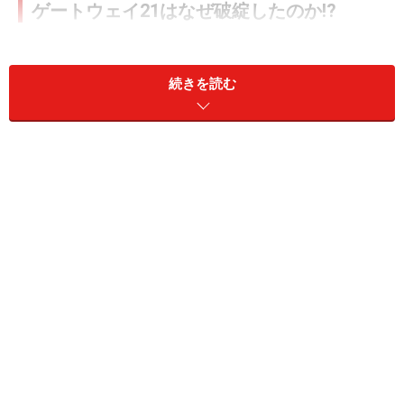
ゲートウェイ21はなぜ破綻したのか!?
留学エージェントは多額の負債を抱える構造にはなって
続きを読む
いないはずだが……
留学ビジネスは事業を開始するにあたり、設備投資など
が必要な業種ではありません。そのため、根本的には多
額の先行投資をしたり、多額の負債を抱える構造にはな
っていないはずです。だからこそ、個人でも簡単に立ち
上げることができるわけです。
もちろん、お客様と会う場所（オフィス）を構えたり、
広告宣伝をするための費用は必要ですが、ビジネスの流
れそのものは、手続き料をいただいてから手続きをしま
す。そして、授業料も会社が立て替えるわけではなく、
お客さんが払ったものを送金しますから、多額の負債を