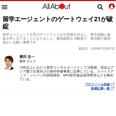
留学エージェントのゲートウェイ21が破
綻
留学エージェント大手のゲートウェイ21が営業を停止し、東京地裁に破
産を申し立てることになりました。被害総額も10数億で、相当数の被害
者がいる酷い事態です。
更新日：
2008年10月01日
豊田 圭一
留学 ガイド
15年以上にわたり留学コンサルタントとして活動後、現在はア
ジア圏で企業向けの海外研修事業に従事している。スパイスア
ップ・ジャパン代表取締役、NPO留学協会副理事長などを務め
ている。
プロフィール詳細
執筆記事一覧