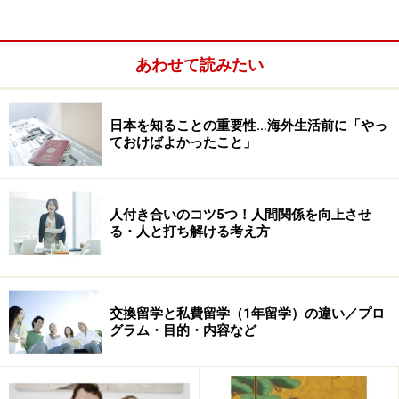
抱えようがありません。
それがここまで負債が膨れたということは、より多くの
あわせて読みたい
お客を獲得するために事業所（オフィス）を増やしたこ
とによる家賃や人件費の増大、広告費の増大が高い固定
日本を知ることの重要性…海外生活前に「やっ
費となり、その固定費を賄うだけの売上が立たなかった
ておけばよかったこと」
ことの積み重ねだろうと思います。
その流れはNOVAが破綻したときを思い起こされます。
人付き合いのコツ5つ！人間関係を向上させ
る・人と打ち解ける考え方
ガイドがNOVAの留学事業立ち上げに関わった約13年前
の当時、NOVAの教室数は確か200もなかったように思い
ます。それが、その後急激に教室数を増やし、最終的に
は1000近くまでなりました。より多くの生徒を獲得しよ
交換留学と私費留学（1年留学）の違い／プロ
グラム・目的・内容など
うと思えば、教室のないエリアを探し、そこに教室をオ
ープンすることで新規の生徒が獲得できます。しかし、
教室数の増加率に較べて、売上の伸び率は決して高くな