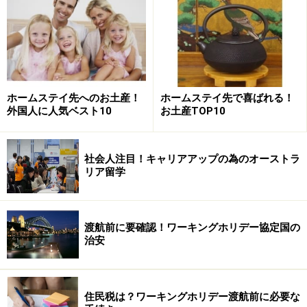
りません。そして、新しい教室を作る資金は生徒が支払
った英会話のチケット代から賄いますから、固定費の増
加に売上が追いつかず、最終的にはそれが破綻しまった
ということになるのだと思います。
ホームステイ先へのお土産！
ホームステイ先で喜ばれる！
>>留学エージェントの仕事って何？>>
外国人に人気ベスト10
お土産TOP10
※記事内容は執筆時点のものです。最新の内容をご確認くださ
い。
社会人注目！キャリアアップの為のオーストラ
リア留学
次のページへ
1
/
2
渡航前に要確認！ワーキングホリデー協定国の
治安
住民税は？ワーキングホリデー渡航前に必要な