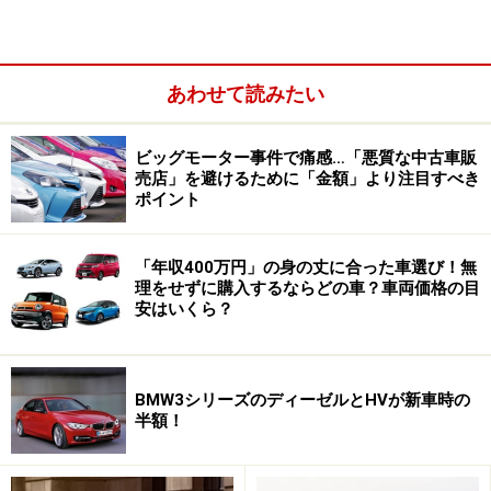
あわせて読みたい
ビッグモーター事件で痛感…「悪質な中古車販
売店」を避けるために「金額」より注目すべき
ポイント
「年収400万円」の身の丈に合った車選び！無
理をせずに購入するならどの車？車両価格の目
安はいくら？
そう、中古車販売業の値付けはフリマアプリの出品と似
ているのです。ただ、フリマアプリに並ぶ品物と違い、
例えばホンダN-BOX（現行型）だけで全国に1万台以上
BMW3シリーズのディーゼルとHVが新車時の
もあるなど、同じ商品名でも“出品数”の桁が大きく違い
半額！
ます。つまり競合がたくさんいるのです。