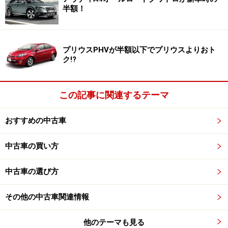
半額！
してもらう「代行活動費用」も支払わなければなりませ
ん。この「法定費用」と「代行活動費用」が諸費用で
す。
プリウスPHVが半額以下でプリウスよりおト
ク!?
「法定費用」は車の年式や排気量、車検残の有無などに
よって金額が異なります。さらに「代行活動費用」は販
この記事に関連するテーマ
売店によって設定している金額が異なります。そのため
中古車の場合、車両本体価格ではA車よりB車が安いの
おすすめの中古車
に、諸費用を含んだ支払総額になるとB車のほうが高く
なる、なんてことがよくあります。
中古車の買い方
しかしようやく、この「わかりにくさ」の原因のひとつ
中古車の選び方
だった「諸費用」問題が解消されそうです。2023年10月
1日から車両本体価格と諸費用を含む「支払総額」の表
その他の中古車関連情報
示が義務づけられるからです。これにより、消費者は最
他のテーマも見る
初から「支払総額」だけで比較して中古車を選べるよう