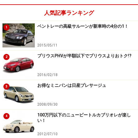
になります。
人気記事ランキング
また、販売店によってばらばらだった諸費用の内容も、
ベントレーの高級サルーンが新車時の4分の1！
1
自動車公正取引協議会（公取協）により、これは車両本
体価格に含めろ、これは支払総額とは別にして消費者に
2015/05/11
必要かどうか確認しろ、など細かく定められています。
プリウスPHVが半額以下でプリウスよりおトク!?
つまり販売店は、見た目（車両本体価格）を下げておい
2
て消費者を引きつけ、内容のよくわからない諸費用で儲
ける、ということができなくなります。
2016/02/18
お得なミニバンは日産プレサージュ
3
ただし、経費と利益をどれだけ乗せるかといった値付け
や、この代行費用はこれくらい必要だという考え方は、
2008/09/30
相変わらず販売店によって異なります。
100万円以下のニュービートルカブリオレが楽し
4
い！
このように、中古車の価格は販売店が決める部分が多い
2012/07/10
のです。だからこそ「中古車選びはお店選び」というわ