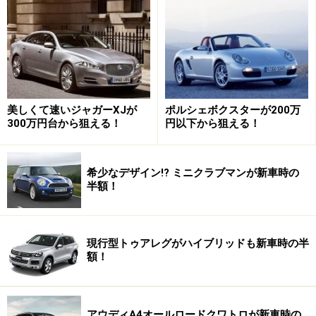
さらに出品者が元々持っていた商材ではなく、販売店は
商売するために仕入れた車を売ります。そこに経費と利
益を乗せて販売しなければなりません。ですから、フリ
マアプリとは比べものにならないほど値付けはシビアで
す。
美しくて速いジャガーXJが
ポルシェボクスターが200万
300万円台から狙える！
円以下から狙える！
中古車価格は販売店が決める部分が多い
そこに追い打ちをかけるように、新車も中古車も、家電
希少なデザイン!? ミニクラブマンが新車時の
半額！
などと違い「車両本体価格」だけでなく、「諸費用」が
必要になります。この諸費用の額も一律ではありませ
ん。
現行型トゥアレグがハイブリッドも新車時の半
額！
車の購入には自動車税や自動車重量税といった「法定費
用」が発生します。また車に乗るために必要な登録代行
費用や整備費用、車庫証明代行費用など、販売店に代行
アウディA4オールロードクワトロが新車時の