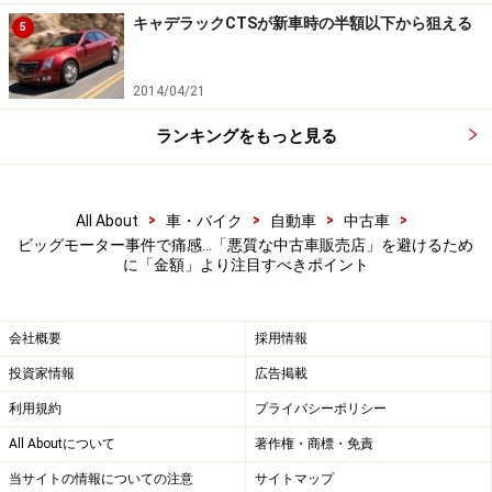
けです。
キャデラックCTSが新車時の半額以下から狙える
5
2014/04/21
「信頼できる販売店」を見つけるために
ランキングをもっと見る
そもそも、中古車販売を含め、商売で最も大切なのは
「信用」です。中古車販売の場合なら、買い手から「こ
>
>
>
>
の車は不当に高いんじゃないか」「事故車なんじゃない
All About
車・バイク
自動車
中古車
ビッグモーター事件で痛感…「悪質な中古車販売店」を避けるため
か」などと疑われていては売れません。
に「金額」より注目すべきポイント
今回のビッグモーターの件は、そんな商売の基本を踏み
会社概要
採用情報
にじった悪質な例ですが、当然それとは違い、まっとう
な商売をしている中古車販売店も多いのです。
投資家情報
広告掲載
利用規約
プライバシーポリシー
そんな「信頼できる販売店」を見つけるためには、「複
All Aboutについて
著作権・商標・免責
数店に行って見積もりをもらい、比較検討する」ことを
当サイトの情報についての注意
サイトマップ