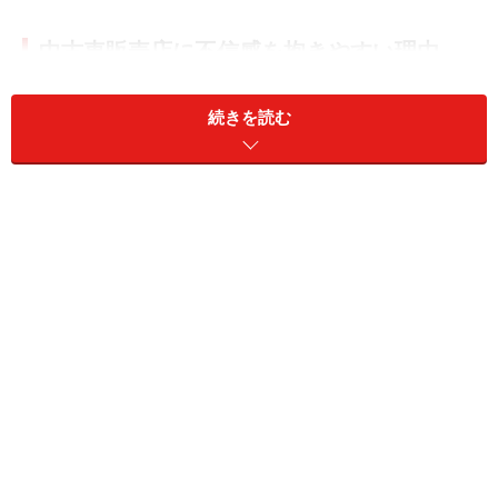
中古車販売店に不信感を抱きやすい理由
そもそも、中古車販売店に不信感を抱きやすい理由のひ
続きを読む
とつに「不透明な中古車価格」があると思います。
「メーカー希望小売価格」のある新車と違い、中古車は
一物一価です。同じ車種・年式・走行距離・装備の中古
車でも、販売店によって価格が異なることもよくありま
す。なぜなら、中古車の場合は、中古車販売店が需要と
供給のバランスを見て値を付けるからです。例えばこの
車は人気があるから多少高くても買ってくれる人がいる
だろうとか、逆にこれはもう少し安くしないと売れない
なとか。