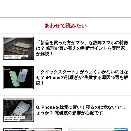
あわせて読みたい
「新品を買った方がマシ」な故障スマホの特徴
3. iPhoneに登録した交通系ICカードを利用する方法
は？ 修理or買い替えの判断ポイントを専門家
が解説！
1. iPhoneにSuicaを登録する方法
「クイックスタート」がうまくいかないのはな
ぜ？ iPhoneの引継ぎが“失敗する原因”6選を解
まずは、iPhoneにSuicaを登録する方法について解説しま
説！
す。
・「ウォレット」アプリを起動
Q.iPhoneを枕元に置いて寝るのは危ないでし
ょうか？ 電磁波の影響が心配です……
ウォレットアプリを起動し、新規追加