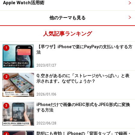
Apple Watch活用術
iPhoneに交通系ICカードを登録して利用する方法
他のテーマも見る
その後、カードに残っている残高を引き継ぐための転送
作業が必要になりますので、案内にそって登録を進めて
人気記事ランキング
いきます。
【早ワザ】iPhoneで楽にPayPayの支払いをする方
1
法
カードの登録が完了すると、ウォレットアプリにカード
が追加されます。
2023/07/27
Q.空きがあるのに「ストレージがいっぱい」と表
2
示されます。なぜでしょうか？
2. 登録した交通系ICカードをエクスプレス
2026/01/06
カードとして設定する
iPhoneだけで画像のHEIC形式をJPEG形式に変換
3
する方法
登録した交通系ICカードを「エクスプレスカード」とし
て登録すると、カードを使用するときに、生体認証
2022/06/28
（Face ID／Touch ID）が不要になります。
防犯にも有効！ iPhoneの「背面タップ」で録画・
4