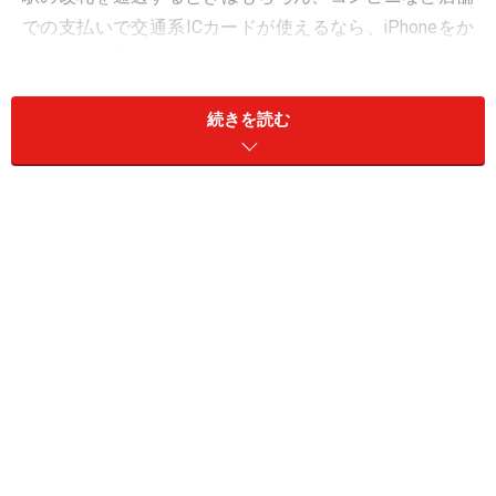
での支払いで交通系ICカードが使えるなら、iPhoneをか
ざすだけで支払うことができるようになります。
この記事ではiPhoneに交通系ICカードを登録する方法
続きを読む
と、その利用方法についてご紹介します。
＜目次＞
1. iPhoneにSuicaを登録する方法
2. 登録した交通系ICカードをエクスプレスカードとして
設定する