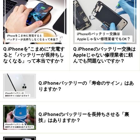
まずは、iPhoneにインストールされている「ウォレッ
ト」アプリを起動。右上の「＋」アイコンをタップしま
す。
・登録する交通系ICカードを選択
Q.iPhoneを“こまめに”充電す
Q.iPhoneのバッテリー交換は
ると「バッテリーが長持ちし
Appleじゃない修理業者に頼
なくなる」って本当ですか？
んでも問題ないですか？
登録する交通系ICカードを選択
「利用可能なカード」から「交通系ICカード」をタッ
Q.iPhoneバッテリーの「寿命のサイン」はあ
プ。ICOCA／PASMO／Suicaから、該当のカードを選択
りますか？
します。今回はSuicaを登録しますね。
Q.iPhoneのバッテリーを長持ちさせる「裏
・カードの発行
技」はありますか？
新しいカードを発行するなら、そのままチャージでOK