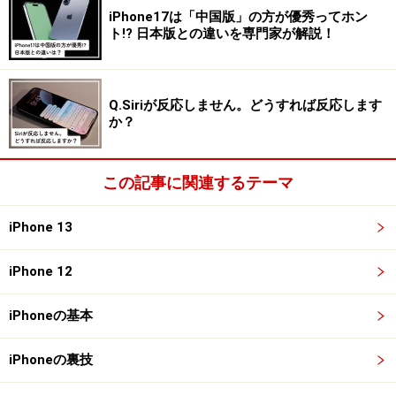
iPhone17は「中国版」の方が優秀ってホン
案内に従って「続ける」をタップ。手元にカードがな
ト!? 日本版との違いを専門家が解説！
く、新規でカードを作りたい場合は、チャージ金額を入
力して、右上の「追加」をタップします。
Q.Siriが反応しません。どうすれば反応します
か？
・カードの追加
この記事に関連するテーマ
手持ちのカードを移行することも可能
iPhone 13
手元にあるカードをiPhoneに取り込みたい場合は「お手
持ちのカードを追加」をタップ。「JE」で始まる17桁の
iPhone 12
SuicaID番号と、生年月日を入力したら、右上の「次へ」
をタップします。
iPhoneの基本
・案内にそって登録
iPhoneの裏技