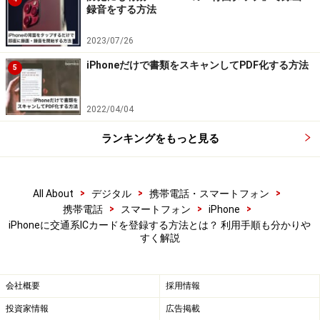
録音をする方法
必須ではありませんが、非常に便利なので設定しておく
ことをおすすめします。
2023/07/26
iPhoneだけで書類をスキャンしてPDF化する方法
5
・「エクスプレスカード」をタップ
2022/04/04
エクスプレスカードへの登録
ランキングをもっと見る
「設定」アプリを起動したら「ウォレットとApple Pay」
をタップ。続けて「エクスプレスカード」をタップしま
>
>
>
All About
デジタル
携帯電話・スマートフォン
す。
>
>
>
携帯電話
スマートフォン
iPhone
iPhoneに交通系ICカードを登録する方法とは？ 利用手順も分かりや
すく解説
・エクスプレスカードをオン
会社概要
採用情報
エクスプレスカードをオンで完了
投資家情報
広告掲載