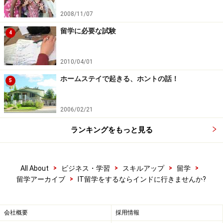
2008/11/07
留学に必要な試験
4
2010/04/01
ホームステイで起きる、ホントの話！
5
2006/02/21
ランキングをもっと見る
>
>
>
>
All About
ビジネス・学習
スキルアップ
留学
>
留学アーカイブ
IT留学をするならインドに行きませんか?
会社概要
採用情報