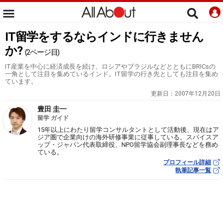
IT留学をするならインドに行きません
か?
(2ページ目)
IT産業を中心に経済成長を続け、ロシアやブラジルなどとともにBRICsの
一角として注目を集めているインド。IT留学の行き先としても注目を集め
ています。
更新日：
2007年12月20日
豊田 圭一
留学 ガイド
15年以上にわたり留学コンサルタントとして活動後、現在はア
ジア圏で企業向けの海外研修事業に従事している。スパイスア
ップ・ジャパン代表取締役、NPO留学協会副理事長などを務め
ている。
プロフィール詳細
執筆記事一覧