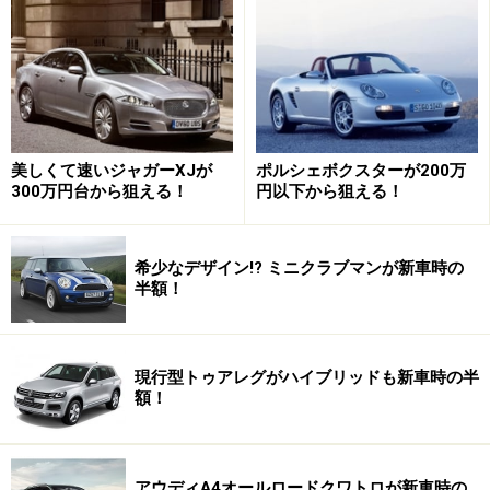
「月々の支払額を2万円、駐車場代やガソリン代等を2万
円」を捻出すると設定としました。
月2万円の60回ローン（5年間）だとすると支払額は約
120万円。つまり車両本体価格と税金等諸費用を含む支
払総額が120万円の車を購入できることになります。
美しくて速いジャガーXJが
ポルシェボクスターが200万
300万円台から狙える！
円以下から狙える！
※ボーナス払いなしで、ローン金利が3％と仮定
希少なデザイン!? ミニクラブマンが新車時の
支払総額が120万円（車両本体価格で約100万円）ではボ
半額！
ロい車じゃないか、と思う人がいるかも知れませんが、
いえいえ、中古車にはなりますがメルセデス・ベンツだ
って買えます。
現行型トゥアレグがハイブリッドも新車時の半
額！
といっても、よほどの車好きでない限り、メルセデス・
ベンツは購入後のメンテナンスなども含めて気が重くな
アウディA4オールロードクワトロが新車時の