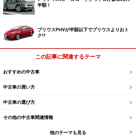
るでしょうから、初めて車を買う人でも安心できるよう
半額！
な車種を3台セレクトしてみました。
日産デイズ（現行型）
プリウスPHVが半額以下でプリウスよりおト
ク!?
この記事に関連するテーマ
日産デイズ ハイウェイスターX プロパイロットエディション
日産デイズはランニングコストが抑えられる軽自動車。
おすすめの中古車
軽ハイトワゴンと呼ばれるタイプで、少し背が高いため
中古車の買い方
車内は広々としていますし、ラゲッジには2Lペットボト
ル6本入りの段ボールケースを3箱収納できます。
中古車の選び方
エンジンはターボとノンターボの2種類。ボディーバリ
その他の中古車関連情報
エーションは標準モデルとカスタムモデル（ハイウェイ
スター系）の2種類。
他のテーマも見る