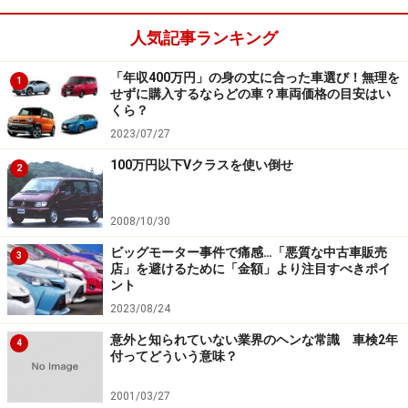
衝突被害軽減ブレーキが全車標準装備なのはもちろん、
人気記事ランキング
同社のミニバンなどでおなじみの運転支援技術「プロパ
「年収400万円」の身の丈に合った車選び！無理を
1
イロット」搭載車もありますから、高速道路の運転も楽
せずに購入するならどの車？車両価格の目安はい
くら？
になります。
2023/07/27
新車の車両本体価格は133万2100円～190万7400円。中
100万円以下Vクラスを使い倒せ
2
古車なら2020年式・走行距離3万km前後のハイウェイス
ターX プロパイロット搭載車を支払総額120万円で探す
2008/10/30
ことができます。
ビッグモーター事件で痛感…「悪質な中古車販売
3
店」を避けるために「金額」より注目すべきポイ
ント
スズキ ハスラー（旧型）
2023/08/24
意外と知られていない業界のヘンな常識 車検2年
4
付ってどういう意味？
スズキ ハスラーX
2001/03/27
人気のSUVテイストで大ヒットした軽自動車が初代（旧