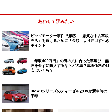
あわせて読みたい
ビッグモーター事件で痛感…「悪質な中古車販
売店」を避けるために「金額」より注目すべき
ポイント
都内ひとり暮らしの人におすすめの3台
「年収400万円」の身の丈に合った車選び！無
理をせずに購入するならどの車？車両価格の目
安はいくら？
まずは都内ひとり暮らしのケースをシミュレーションし
てみましょう。
BMW3シリーズのディーゼルとHVが新車時の
月々の手取りが25万円の場合、家賃はその1／3以下とな
半額！
る8万円が理想。しかし車を購入するために居住エリア
を見直して6万円に抑えます。さらに他の支出も抑えて