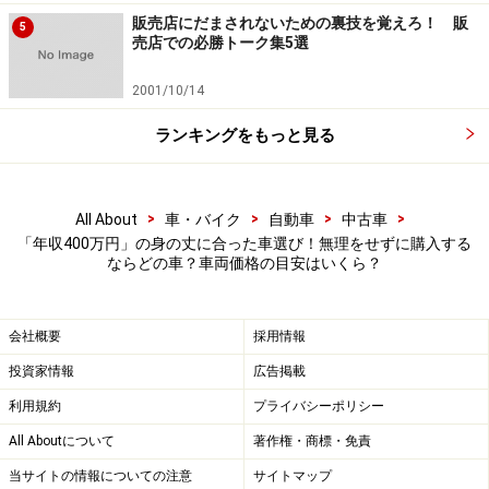
型）スズキ ハスラーです。見た目だけでなく、アウトド
販売店にだまされないための裏技を覚えろ！ 販
5
売店での必勝トーク集5選
アでの使い勝手が考慮されています。例えばラゲッジ床
面は汚れを拭き取りやすい素材なので、ガンガン使い倒
2001/10/14
すことができます。
ランキングをもっと見る
また4WDタイプは、雪道など滑りやすい路面でも扱いや
すい機能が用意されています。
>
>
>
>
All About
車・バイク
自動車
中古車
「年収400万円」の身の丈に合った車選び！無理をせずに購入する
エンジンはターボとノンターボの2種類。衝突被害軽減
ならどの車？車両価格の目安はいくら？
ブレーキは一部グレードに標準装備されています。
会社概要
採用情報
デビュー時の車両本体価格は104万8950円～157万6050
投資家情報
広告掲載
円。中古車なら2014年式・走行距離3万km未満・衝突被
利用規約
プライバシーポリシー
害軽減ブレーキ付きのハスラーXでも支払総額120万円で
All Aboutについて
著作権・商標・免責
探すことができます。
当サイトの情報についての注意
サイトマップ