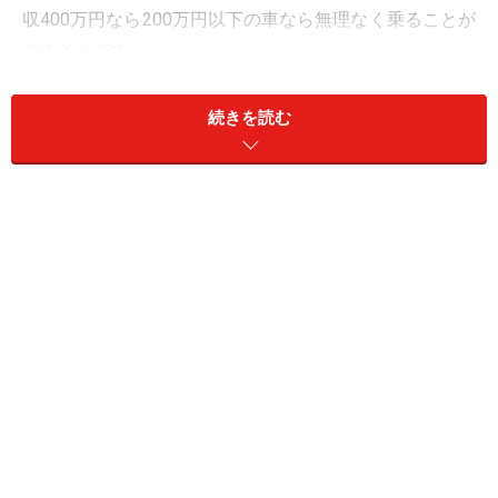
収400万円なら200万円以下の車なら無理なく乗ることが
できそうです。
しかし、同じ年収400万円でも都内でひとり暮らしと、
続きを読む
地方で実家暮らしでは車に使えるお金が違うはずです。
そこで今回は「年収400万円の身の丈に合った車選び」
について2つのケースを想定しました。ひとつは都内に
ひとりで暮らしている人が頭金なしでローン購入するケ
ースと、もうひとつは、実家暮らしなどですでに200万
円を貯金で用意しているケースです。