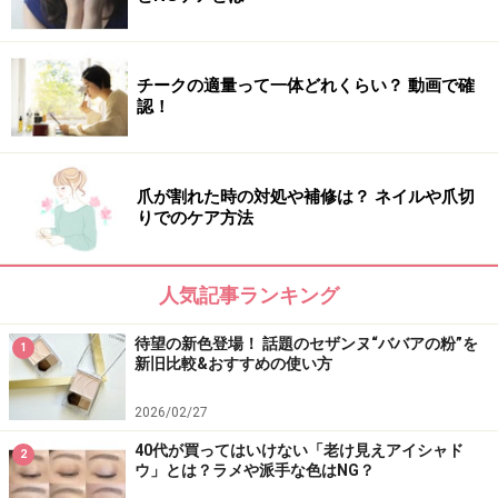
チークの適量って一体どれくらい？ 動画で確
認！
爪が割れた時の対処や補修は？ ネイルや爪切
りでのケア方法
夏におすすめの洗顔料4：コモエース
人気記事ランキング
待望の新色登場！ 話題のセザンヌ“ババアの粉”を
1
肌に優しいクレンジングリキッドなので朝の洗顔にぴったり
新旧比較&おすすめの使い方
保湿成分80％以上配合のクレンジングリキッド。オイル
2026/02/27
フリーで、みずみずしく、とろみのあるリキッドが乾燥
40代が買ってはいけない「老け見えアイシャド
2
ウ」とは？ラメや派手な色はNG？
しやすい肌を守り、透明感のある素肌へ導いてくれま