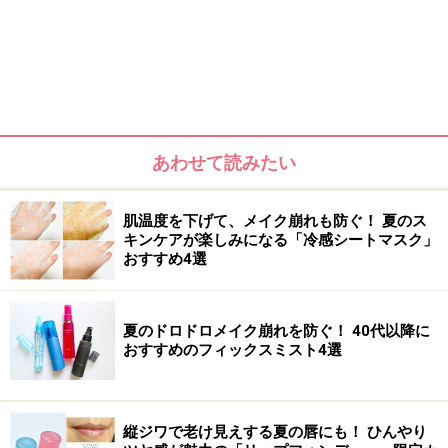
あわせて読みたい
肌温度を下げて、メイク崩れも防ぐ！ 夏のス
キンケアが楽しみになる「冷感シートマスク」
おすすめ4選
ペーストを顔全体に広げ、手で優しくスクラブをなじま
夏のドロドロメイク崩れを防ぐ！ 40代以降に
おすすめのフィックスミスト4選
せたら、水を加えて泡立たせて使うので、3つの質感を
楽しむことができます。ツッパリ感もなく毎日でも使用
可能。週に1回のスペシャルケアとして、べたつきやざ
縦ジワで老け見えする夏の唇にも！ ひんやり
らつきが気になるところに部分マスク洗顔をするのもお