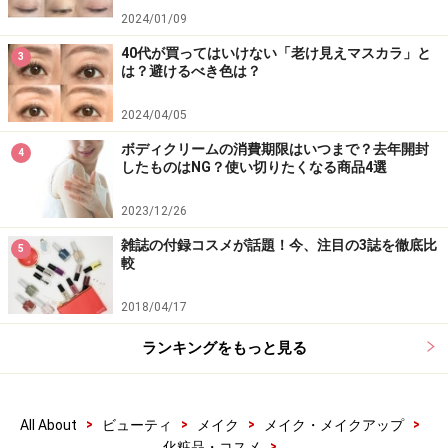
す。こちらはクレンジングですが、洗顔にも使える優れ
2024/01/09
もの。潤いたっぷりなのに洗い上がりはすっきり爽快な
40代が買ってはいけない「老け見えマスカラ」と
3
ので、ベタつく季節の朝洗顔にぴったりです。
は？避けるべき色は？
2024/04/05
寝ている間に代謝した古い角質や汚れも優しくオフでき
るので、その後に使うスキンケアの浸透もアップ！ 使う
ボディクリームの消費期限はいつまで？去年開封
4
したものはNG？使い切りたくなる商品4選
たび、ハーバル調の香りに癒されます。
2023/12/26
＜DATA＞
雑誌の付録コスメが話題！今、注目の3誌を徹底比
5
コモエース
較
エッセンスクレジングリキッド 200mL
2018/04/17
税込3300円
ランキングをもっと見る
ベタつく季節こそ、洗顔は大切！ 特に、朝の洗顔で皮脂
や汚れをしっかり落としてからスキンケアをすると浸透
>
>
>
>
も良くなり、メイクのノリもアップします。今こそ、洗
All About
ビューティ
メイク
メイク・メイクアップ
>
化粧品・コスメ