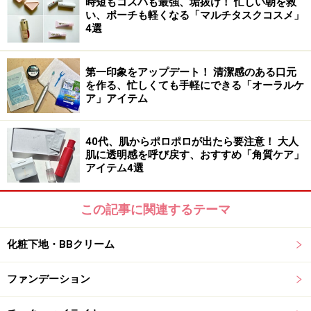
時短もコスパも最強、垢抜け！ 忙しい朝を救
ン」から待望の炭酸泡洗顔料が誕生。高濃度の炭酸泡と
い、ポーチも軽くなる「マルチタスクコスメ」
リッチな保湿成分により、透明感あふれる生き生きとし
4選
た肌に洗い上げることができます。毛穴より小さいサイ
ズのマイクロバブル泡を採用しているので、毛穴の奥の
第一印象をアップデート！ 清潔感のある口元
汚れや皮脂もすっきりオフ。
を作る、忙しくても手軽にできる「オーラルケ
ア」アイテム
また、濃度の低下を抑えるロングキープ処方を実現し、
洗い流すまでへたることなく、もっちり炭酸泡を堪能で
40代、肌からポロポロが出たら要注意！ 大人
肌に透明感を呼び戻す、おすすめ「角質ケア」
きます。保湿成分もたっぷりで、洗い上がりはしっと
アイテム4選
り。ワンプッシュで濃密炭酸泡が簡単にできるので、泡
立てる時間も必要ありません。時短にもひと役買ってく
この記事に関連するテーマ
れます。
化粧下地・BBクリーム
＜DATA＞
ドクターメディオン
ファンデーション
スパオキシフォーミングウォッシュ 150g