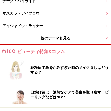
チーク・ハイライト
税込2970円 ※2023年7月26日発売
マスカラ・アイブロウ
アイシャドウ・ライナー
夏におすすめの洗顔料3：アクネオ
他のテーマも見る
ビューティ特集&コラム
汚れを落とすだけでなくニキビ予防にも効果的
ベタつく季節はニキビにも悩まされます。そんな肌にお
花粉症で鼻をかみすぎた時のメイク直しはどう
すすめなのが、毛穴詰まりやザラつきをすっきりオフす
する？
るアクネオの薬用酵素洗顔パウダー。
殺菌・消炎・清浄の3種の有効成分や、余分な皮脂を吸
日焼け後は、適切なケアで美白を取り戻す！ピ
着する薬用炭を配合し、洗うたびにニキビを防ぎ、毛穴
ーリングなどはNG!?
の汚れやざらつきをオフしてつるんと滑らかな素肌へ導