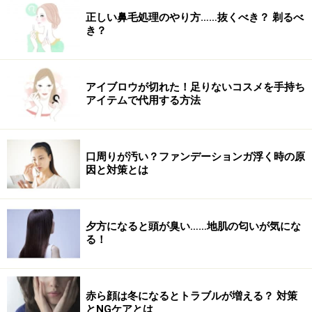
いてくれます。高い洗浄力がありながら、しっとりとし
正しい鼻毛処理のやり方……抜くべき？ 剃るべ
た洗い心地もうれしいポイント。
き？
手のひらに1袋分をとり、水かぬるま湯を少量ずつ加え
るとホイップクリームのようなボリュームのある泡が完
アイブロウが切れた！足りないコスメを手持ち
成するので、洗顔時の肌の摩擦も軽減してくれます。週
アイテムで代用する方法
2～3回の使用が目安です。
＜DATA＞
口周りが汚い？ファンデーションガ浮く時の原
因と対策とは
アクネオ
薬用 クリアウォッシング パウダー 0.6g×30包
税込1980円 ※数量限定発売、医薬部外品
夕方になると頭が臭い……地肌の匂いが気にな
る！
赤ら顔は冬になるとトラブルが増える？ 対策
とNGケアとは