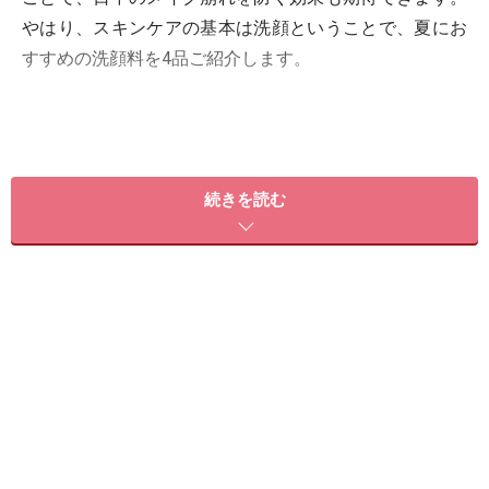
やはり、スキンケアの基本は洗顔ということで、夏にお
すすめの洗顔料を4品ご紹介します。
夏におすすめの洗顔料1：KANEBO
続きを読む
3つの質感の違いを楽しみながら汚れもすっきり
3段階の質感変化で、肌を研ぎ澄ますかのように洗い上
げる吸着磨き上げ洗顔。モロッコ溶岩クレイ（洗浄成
分）配合のペーストに、崩壊性スクラブをプラスするこ
とで、余分な皮脂を吸着し、古い角質や毛穴汚れをすっ
きりオフしてくれます。