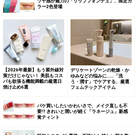
ツヤ感が魅力の「リップフォンデュ」、限定カ
すすめです。
ラー2色登場
＜DATA＞
KANEBO
カネボウ スクラビング マッド ウォッシュ 130g
税込2750円
【2026年最新】もう紫外線対
デリケートゾーンの乾燥・か
策だけじゃない！ 美肌もコス
ゆみなどの悩みに……「洗
夏におすすめの洗顔料2：ドクターメディオ
パも欲張る機能満載の厳選日
う・潤す」でケアする、厳選
焼け止め6選
フェムテックアイテム
ン
パケ買いしたいかわいさで、メイク直しも不
要!? きれいと潤いが続く「ラネージュ」新感
もっちりとした濃密炭酸泡がやみつきに
覚ティント
炭酸パックのパイオニア的存在の「ドクターメディオ