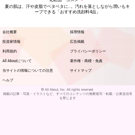
顔を見直すチャンス。ぜひ、参考にしてみてください。
夏の肌は、汗や皮脂でベタベタに…。汚れを落としながら潤いもキ
ープできる「おすすめ洗顔料4品」
※記事内容は執筆時点のものです。最新の内容をご確認くださ
い。
会社概要
採用情報
※個人の体質、また、誤った方法による実践に起因して肌荒れや
不調を引き起こす場合があります。実践の際には、必ず自身の体
投資家情報
広告掲載
質及び健康状態を十分に考慮し、正しい方法で行ってください。
また、全ての方への有効性を保証するものではありません。
利用規約
プライバシーポリシー
All Aboutについて
著作権・商標・免責
【編集部おすすめの購入サイト】
当サイトの情報についての注意
サイトマップ
ヘルプ
Amazonで化粧品・コスメをチェック！
© All About, Inc. All rights reserved.
掲載の記事・写真・イラストなど、すべてのコンテンツの無断複写・転載・公衆送信等
を禁じます
楽天市場で人気のコスメをチェック！