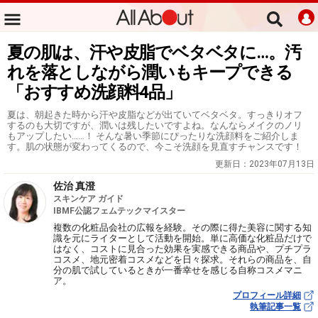
夏の肌は、汗や皮脂でベタベタに…。汚
れを落としながら潤いもキープできる
「おすすめ洗顔料4品」
夏は、朝起きた時から汗や皮脂などが出ていてベタベタ。すっきりオフ
するのも大切ですが、潤いは残したいですよね。なんならメイクのノリ
もアップしたい……！ そんな暑い季節にぴったりな洗顔料をご紹介しま
す。肌の状態が変わってくるので、今こそ洗顔を見直すチャンスです！
更新日：
2023年07月13日
佐治 真澄
スキンケア ガイド
IBMF公認フェムテックマイスター
複数の化粧品会社の広報を経験。その際に得た美容に関する知
識を元にライターとして活動を開始。単に高価な化粧品だけで
はなく、コストに見合った効果を実感できる商品や、プチプラ
コスメ、地元密着コスメなどを日々探求。それらの商品を、自
分の肌で試しているときが一番幸せを感じる自称コスメマニ
ア。
プロフィール詳細
執筆記事一覧