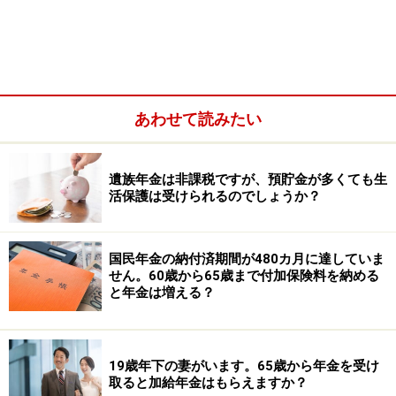
配偶者加給年金とは、65歳時点で厚生年金に20年以上加
入している人（ご相談のケースでは夫）が、一定の要件
を満たした配偶者がいるなどの要件を満たした場合に、
65歳からもらう老齢厚生年金に上乗せされる年金版家族
あわせて読みたい
手当のことです。配偶者（ご相談のケースでは妻である
相談者）が65歳になるまでの期間もらうことができま
す。
遺族年金は非課税ですが、預貯金が多くても生
活保護は受けられるのでしょうか？
国民年金の納付済期間が480カ月に達していま
せん。60歳から65歳まで付加保険料を納める
と年金は増える？
19歳年下の妻がいます。65歳から年金を受け
取ると加給年金はもらえますか？