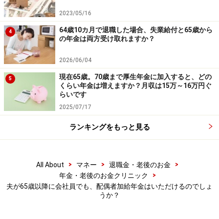
2023/05/16
64歳10カ月で退職した場合、失業給付と65歳から
4
の年金は両方受け取れますか？
2026/06/04
現在65歳。70歳まで厚生年金に加入すると、どの
5
くらい年金は増えますか？月収は15万～16万円ぐ
らいです
2025/07/17
ランキングをもっと見る
>
>
>
All About
マネー
退職金・老後のお金
>
年金・老後のお金クリニック
夫が65歳以降に会社員でも、配偶者加給年金はいただけるのでしょ
うか？