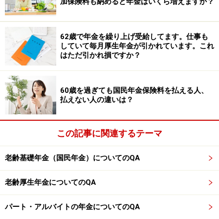
加保険料も納めると年金はいくら増えますか？
ただし夫が65歳以降、厚生年金に加入して働く場合、収
入等と老齢厚生年金の月額の合計額に応じて老齢厚生年
金額が支給停止となる場合があります。老齢厚生年金
62歳で年金を繰り上げ受給してます。仕事も
（報酬比例部分）が全額支給停止となった場合、配偶者
していて毎月厚生年金が引かれています。これ
はただ引かれ損ですか？
加給年金についても支給停止となってしまいますので注
意してください。
60歳を過ぎても国民年金保険料を払える人、
払えない人の違いは？
※年金プチ相談コーナーに取り上げてほしい質問がある
人は
こちらから
応募するか、コメント欄への書き込みを
この記事に関連するテーマ
お願いします。
老齢基礎年金（国民年金）についてのQA
※記事内容は執筆時点のものです。最新の内容をご確認くださ
老齢厚生年金についてのQA
い。
本記事の内容は一般的な情報提供を目的としており、特定の金融
商品や投資行動を推奨するものではありません。
パート・アルバイトの年金についてのQA
投資や資産運用に関する最終的なご判断はご自身の責任において