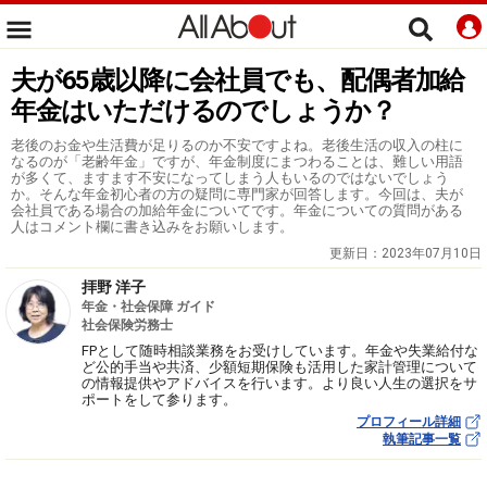
夫が65歳以降に会社員でも、配偶者加給
年金はいただけるのでしょうか？
老後のお金や生活費が足りるのか不安ですよね。老後生活の収入の柱に
なるのが「老齢年金」ですが、年金制度にまつわることは、難しい用語
が多くて、ますます不安になってしまう人もいるのではないでしょう
か。そんな年金初心者の方の疑問に専門家が回答します。今回は、夫が
会社員である場合の加給年金についてです。年金についての質問がある
人はコメント欄に書き込みをお願いします。
更新日：
2023年07月10日
拝野 洋子
年金・社会保障 ガイド
社会保険労務士
FPとして随時相談業務をお受けしています。年金や失業給付な
ど公的手当や共済、少額短期保険も活用した家計管理について
の情報提供やアドバイスを行います。より良い人生の選択をサ
ポートをして参ります。
プロフィール詳細
執筆記事一覧