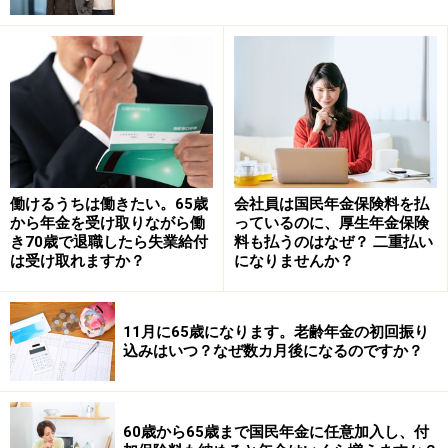
配偶者加給年金をもらうためには、ほかにも以下の要件
を満たす必要があります。
・配偶者が65歳未満であること
・配偶者の年収が850万円未満であること
働けるうちは働きたい。65歳
会社員は国民年金保険料を払
から年金を受け取りながら働
っているのに、厚生年金保険
・配偶者が被保険者期間20年以上の厚生・共済年金期間
き70歳で退職したら失業給付
料も払うのはなぜ？ 二重払い
に基づく特別支給の老齢厚生年金、老齢厚生年金を受け
は受け取れますか？
になりませんか？
取る権利がない、または障害厚生年金を受けていない
11月に65歳になります。老齢年金の初回振り
「Emi」さんの夫が65歳以降も会社員として働いていた
込みはいつ？なぜ数カ月後になるのですか？
としても要件を満たすことで配偶者加給年金は支給され
るでしょう。
60歳から65歳まで国民年金に任意加入し、付