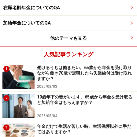
行ってください。
掲載情報の正確性・完全性については十分に配慮しております
在職老齢年金についてのQA
が、その内容を保証するものではなく、これに基づく損失・損害
などについて当社は一切の責任を負いません。
最新の情報や詳細については、必ず各金融機関やサービス提供者
加給年金についてのQA
の公式情報をご確認ください。
他のテーマも見る
【編集部からのお知らせ】
・「家計」について、
アンケート（2026/8/31まで）
を実施
人気記事ランキング
中です！
※抽選で20名にAmazonギフト券1000円分プレゼント
※謝礼付きの限定アンケートやモニター企画に参加が可能に
働けるうちは働きたい。65歳から年金を受け取り
1
なります
ながら働き70歳で退職したら失業給付は受け取れ
ますか？
2026/08/03
19歳年下の妻がいます。65歳から年金を受け取る
2
と加給年金はもらえますか？
2026/08/04
年金だけで生活が苦しい時、生活保護以外に手だ
3
てはありますか？