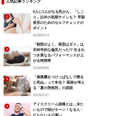
人気記事ランキング
9人に1人がなる乳がん、「しこ
1
り」以外の初期サインも？ 早期
発見のためのセルフチェックの
ポイント
2026/07/13
「朝型がよく、夜型はダメ」は
2
非科学的な偏見だった!? 生まれ
つき異なるパフォーマンスが上
がる時間帯
2026/08/08
「扇風機をつけっぱなしで寝る
3
と死ぬ」って本当？ 医師が考え
る「夏の突然死」の原因
2025/07/17
アイスクリーム頭痛とは…冷た
4
いもので頭がキーン！なる人・
ならない人の違い