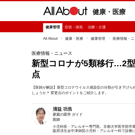
健康・医療
健康管理
症状・病気
治療・介護
All About
健康・医療
健康管理
医療情報・ニ
医療情報・ニュース
新型コロナが5類移行…2
点
【医師が解説】新型コロナウイルス感染症の分類が引き下げら
しょうか？ 変更点のポイントをご紹介します。
清益 功浩
家庭の医学 ガイド
医師
小児科医・アレルギー専門医。京都大学医学部卒
阪府済生会中津病院小児科・アレルギー科で診療