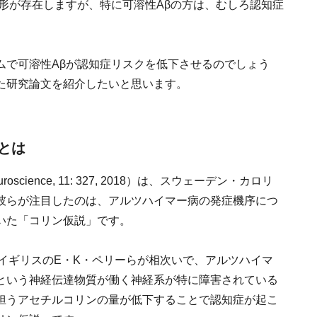
形が存在しますが、特に可溶性Aβの方は、むしろ認知症
ムで可溶性Aβが認知症リスクを低下させるのでしょう
た研究論文を紹介したいと思います。
とは
euroscience, 11: 327, 2018）は、スウェーデン・カロリ
彼らが注目したのは、アルツハイマー病の発症機序につ
いた「コリン仮説」です。
年にイギリスのE・K・ペリーらが相次いで、アルツハイマ
という神経伝達物質が働く神経系が特に障害されている
担うアセチルコリンの量が低下することで認知症が起こ