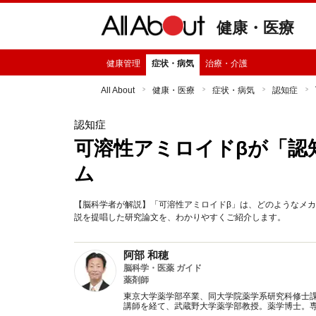
健康・医療
健康管理
症状・病気
治療・介護
All About
健康・医療
症状・病気
認知症
認知症
可溶性アミロイドβが「認
ム
【脳科学者が解説】「可溶性アミロイドβ」は、どのようなメ
説を提唱した研究論文を、わかりやすくご紹介します。
阿部 和穂
脳科学・医薬 ガイド
薬剤師
東京大学薬学部卒業、同大学院薬学系研究科修士
講師を経て、武蔵野大学薬学部教授。薬学博士。