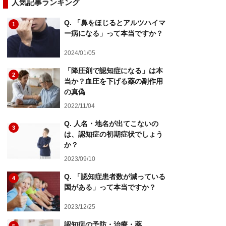
人気記事ランキング
Q. 「鼻をほじるとアルツハイマ
1
ー病になる」って本当ですか？
2024/01/05
「降圧剤で認知症になる」は本
2
当か？血圧を下げる薬の副作用
の真偽
2022/11/04
Q. 人名・地名が出てこないの
3
は、認知症の初期症状でしょう
か？
2023/09/10
Q. 「認知症患者数が減っている
4
国がある」って本当ですか？
2023/12/25
認知症の予防・治療・薬