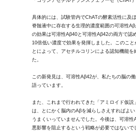
「コリンアセチルトランスフェラーゼ（ChAT
具体的には、試験管内でChATの酵素活性に及
脊髄液中に存在する生理的濃度範囲の可溶性Aβ
の効果は可溶性Aβ40と可溶性Aβ42の両方で認
10倍低い濃度で効果を発揮しました。このこと
とによって、アセチルコリンによる認知機能を
た。
この新発見は、可溶性Aβ42が、私たちの脳の
語っています。
また、これまで行われてきた「アミロイド仮説
は、とにかく脳内のAβを減らしさえすればよ
うまくいっていませんでした。今後は、可溶性A
悪影響を阻止するという戦略が必要ではないで