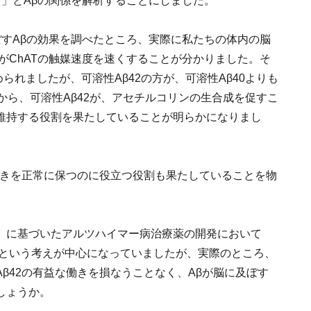
）」とAβの関係を解析することにしました。
ぼすAβの効果を調べたところ、実際に私たちの体内の脳
がChATの触媒速度を速くすることが分かりました。そ
められましたが、可溶性Aβ42の方が、可溶性Aβ40よりも
から、可溶性Aβ42が、アセチルコリンの生合成を促すこ
維持する役割を果たしていることが明らかになりまし
働きを正常に保つのに役立つ役割も果たしていることを物
」に基づいたアルツハイマー病治療薬の開発において
いという考えが中心になっていましたが、実際のところ、
β42の有益な働きを損なうことなく、Aβが脳に及ぼす
しょうか。