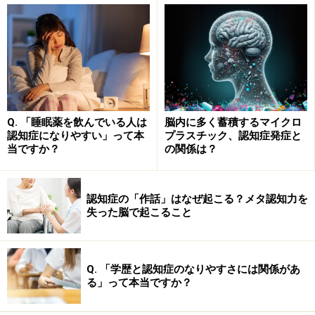
アルツハイマー病のリスクと、ヘルペスウ
イルス感染の関係
「アルツハイマー病がウイルス感染、とくにヘルペスウ
イルス感染によって引き起こされる」という考えは、
1980年代に提唱されました。当初は何の証拠もなく、一
Q. 「睡眠薬を飲んでいる人は
脳内に多く蓄積するマイクロ
部の研究者が思いついた仮説にすぎませんでした。
認知症になりやすい」って本
プラスチック、認知症発症と
当ですか？
の関係は？
ヘルペスは、ギリシャ語で「這う」という意味のHerpes
が語源で、古くは、カビが引き起こす皮膚病や、 丹毒や
認知症の「作話」はなぜ起こる？メタ認知力を
皮膚がんのように皮膚に這うようにして拡大する皮膚疾
失った脳で起こること
患全てを指していました。 しかしその後、皮膚にできる
小さい水ぶくれを指す「疱疹」を伴う病気に限定して、
ヘルペスと呼ぶようになりました。「性器ヘルペス」
Q. 「学歴と認知症のなりやすさには関係があ
る」って本当ですか？
「水痘（いわゆる水ぼうそう）」「帯状疱疹」などは、
いずれもヘルペスの一種で、これらの病原体が「ヘルペ