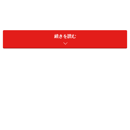
そもそもウイルスとは？ 1890年代に発見さ
続きを読む
れた細菌よりも小さな病原体
そもそも、私たち人類が「ウイルス」という新たな病原
体の存在を知ったのは、1890年代です。いろいろな伝染
病の病原体の分離を試みるうち、それまでに知られてい
た細菌よりもはるかに小さく、濾過器を通り抜けるよう
なサイズの物質が存在していることがわかりました。こ
れが新種の病原体だと認められるようになり、「毒、植
物の樹液、ねばねばした液体、強力な汁」を意味する
virusというラテン語から、「filterable virus（濾過性病原
体）」と呼ばれるようになったのが、現在の「ウイル
ス」です。