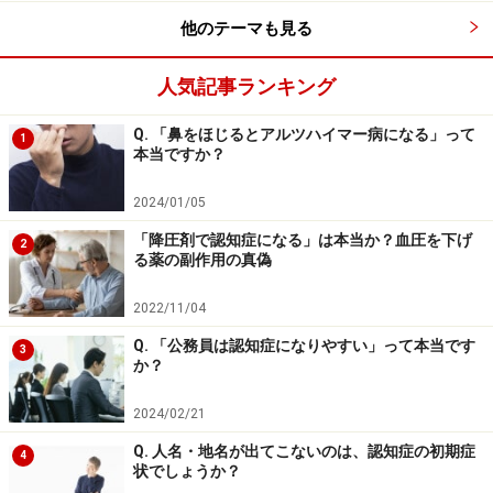
しかし、近年、ヘルペスウイルス感染症の治療のために
他のテーマも見る
抗ヘルペスウイルス薬を服用した人は、服用しなかった
人よりアルツハイマー病になる割合が少ないという知見
人気記事ランキング
が報告されました。また、抗ウイルス薬による治療を受
Q. 「鼻をほじるとアルツハイマー病になる」って
けなかった感染者は、非感染者の2.5倍もアルツハイマー
1
本当ですか？
病になりやすいという解析結果も報告されています。こ
れらの知見は、薬によってヘルペスウイルスの増殖を抑
2024/01/05
制することが、アルツハイマー病の発症リスクを低下さ
「降圧剤で認知症になる」は本当か？血圧を下げ
2
る薬の副作用の真偽
せることにつながることを物語っています。
2022/11/04
また、アルツハイマー病患者の脳内では、アミロイドβ
Q. 「公務員は認知症になりやすい」って本当です
3
というタンパク質がヘルペスウイルスを取り込んで塊に
か？
なった病理像が見られることがあります。アルツハイマ
2024/02/21
ー病の原因物質と考えられているアミロイドβが、脳内
に侵入してきたヘルペスウイルスを捕獲して無毒化しよ
Q. 人名・地名が出てこないのは、認知症の初期症
4
状でしょうか？
うとしてくれているのかもしれません。