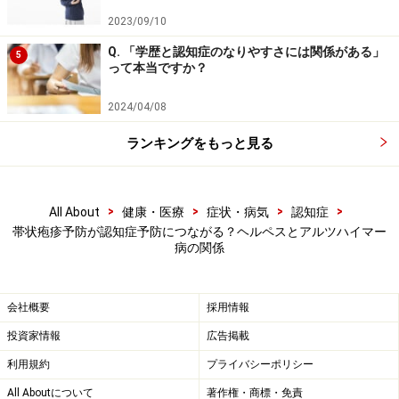
2023/09/10
Q. 「学歴と認知症のなりやすさには関係がある」
5
帯状疱疹予防ワクチンで、アルツハイマー
って本当ですか？
のリスクが下げられる可能性も
2024/04/08
まだまだ十分な証拠がそろったとはいえない段階です
ランキングをもっと見る
が、ヘルペスウイルスとアルツハイマー病には、深いつ
ながりがありそうです。最近は、50歳を過ぎたら帯状疱
疹に気を付けるよう言われ、ワクチンの接種が勧められ
>
>
>
>
All About
健康・医療
症状・病気
認知症
ています。帯状疱疹もヘルペスウイルス感染の一種です
帯状疱疹予防が認知症予防につながる？ヘルペスとアルツハイマー
から、アルツハイマー病との関係がある可能性は十分あ
病の関係
ります。帯状疱疹によって、脳梗塞やアルツハイマー病
のリスクが上昇するという解析結果も報告されていま
会社概要
採用情報
す。
投資家情報
広告掲載
利用規約
プライバシーポリシー
早めの感染症対策が、将来の認知症リスクを下げること
All Aboutについて
著作権・商標・免責
にもつながるという意識をもつことが大切です。