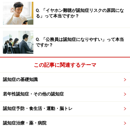
スウイルス」です。
Q. 「イヤホン難聴が認知症リスクの原因にな
る」って本当ですか？
当初は単なる仮説にすぎなかった「アルツハイマー病と
ヘルペスウイルスの関係性」が具体的に示されたのは、
1991年のことでした。イギリスのマンチェスター大学の
Q. 「公務員は認知症になりやすい」って本当
研究チームが、アルツハイマー病患者の死後脳を調査し
ですか？
たところ、脳内から単純ヘルペスウイルスⅠ型（HSV1）
が見つかったのです。高齢者の脳内には、HSV1が潜伏感
この記事に関連するテーマ
染しており、免疫力の低下に伴ってHSV1が増殖を開始す
ると、アルツハイマー病が起こると提唱したのでした。
認知症の基礎知識
ただ、HSV1感染によって発症するのだとすれば、それに
伴う白血球の浸潤や発熱、けいれんなどの典型的な脳炎
若年性認知症・その他の認知症
症状が起きてもいいものですが、臨床上そうした例がほ
認知症予防・食生活・運動・脳トレ
とんどないことから、「ヘルペスウイルス仮説」は広く
認められるには至りませんでした。
認知症治療・薬・病院