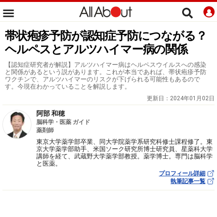
帯状疱疹予防が認知症予防につながる？
ヘルペスとアルツハイマー病の関係
【認知症研究者が解説】アルツハイマー病はヘルペスウイルスへの感染
と関係があるという説があります。これが本当であれば、帯状疱疹予防
ワクチンで、アルツハイマーのリスクが下げられる可能性もあるので
す。今現在わかっていることを解説します。
更新日：
2024年01月02日
阿部 和穂
脳科学・医薬 ガイド
薬剤師
東京大学薬学部卒業、同大学院薬学系研究科修士課程修了。東
京大学薬学部助手、米国ソーク研究所博士研究員、星薬科大学
講師を経て、武蔵野大学薬学部教授。薬学博士。専門は脳科学
と医薬。
プロフィール詳細
執筆記事一覧