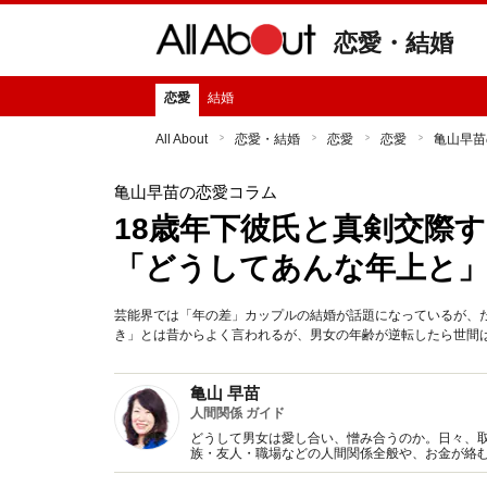
恋愛・結婚
恋愛
結婚
All About
恋愛・結婚
恋愛
恋愛
亀山早苗
亀山早苗の恋愛コラム
18歳年下彼氏と真剣交際
「どうしてあんな年上と
芸能界では「年の差」カップルの結婚が話題になっているが、
き」とは昔からよく言われるが、男女の年齢が逆転したら世間
亀山 早苗
人間関係 ガイド
どうして男女は愛し合い、憎み合うのか。日々、
族・友人・職場などの人間関係全般や、お金が絡
魅力の秘密』など著書多数。