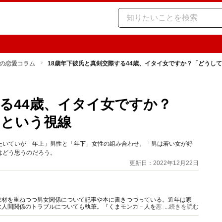
の恋愛コラム
18歳年下彼氏と真剣交際する44歳、イタイ女ですか？「どうし
する44歳、イタイ女ですか？
」という視線
たいていが「年上」男性と「年下」女性の組み合わせ。「男は若い女が好
はどう思うのだろう。
更新日：2022年12月22日
取材を重ねつつ男女関係について記事や本に書きつづっている。近年は家
む人間関係のトラブルについても執筆。『くまモン力－人を惹きつける愛と
...続きを読む