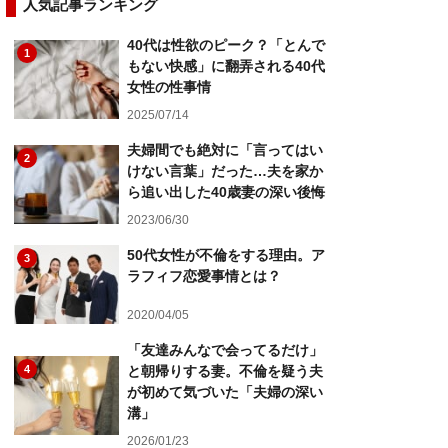
人気記事ランキング
40代は性欲のピーク？「とんで
1
もない快感」に翻弄される40代
女性の性事情
2025/07/14
夫婦間でも絶対に「言ってはい
2
けない言葉」だった…夫を家か
ら追い出した40歳妻の深い後悔
2023/06/30
50代女性が不倫をする理由。ア
3
ラフィフ恋愛事情とは？
2020/04/05
「友達みんなで会ってるだけ」
4
と朝帰りする妻。不倫を疑う夫
が初めて気づいた「夫婦の深い
溝」
2026/01/23