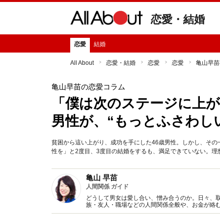
恋愛・結婚
恋愛
結婚
All About
恋愛・結婚
恋愛
恋愛
亀山早苗
亀山早苗の恋愛コラム
「僕は次のステージに上が
男性が、“もっとふさわし
貧困から這い上がり、成功を手にした46歳男性。しかし、そ
性を」と2度目、3度目の結婚をするも、満足できていない。理想
亀山 早苗
人間関係 ガイド
どうして男女は愛し合い、憎み合うのか。日々、
族・友人・職場などの人間関係全般や、お金が絡
魅力の秘密』など著書多数。