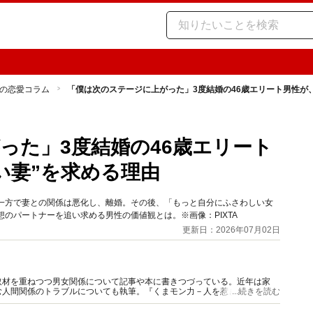
の恋愛コラム
「僕は次のステージに上がった」3度結婚の46歳エリート男性が
った」3度結婚の46歳エリート
い妻”を求める理由
の一方で妻との関係は悪化し、離婚。その後、「もっと自分にふさわしい女
のパートナーを追い求める男性の価値観とは。※画像：PIXTA
更新日：2026年07月02日
取材を重ねつつ男女関係について記事や本に書きつづっている。近年は家
む人間関係のトラブルについても執筆。『くまモン力－人を惹きつける愛と
...続きを読む