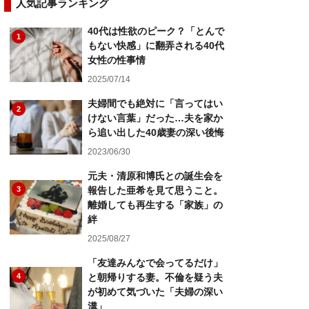
人気記事ランキング
40代は性欲のピーク？「とんで
1
もない快感」に翻弄される40代
女性の性事情
2025/07/14
夫婦間でも絶対に「言ってはい
2
けない言葉」だった…夫を家か
ら追い出した40歳妻の深い後悔
2023/06/30
元夫・清原和博氏との誕生会を
3
報告した亜希を見て思うこと。
離婚しても再生する「家族」の
絆
2025/08/27
「友達みんなで会ってるだけ」
4
と朝帰りする妻。不倫を疑う夫
が初めて気づいた「夫婦の深い
溝」