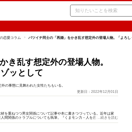
の恋愛コラム
バツイチ同士の「再婚」をかき乱す想定外の登場人物。「よろし
かき乱す想定外の登場人物。
てゾッとして
定外の事態に見舞われた女性たちもいる。
更新日：2022年12月01日
取材を重ねつつ男女関係について記事や本に書きつづっている。近年は家
む人間関係のトラブルについても執筆。『くまモン力－人を惹きつける愛と
...続きを読む