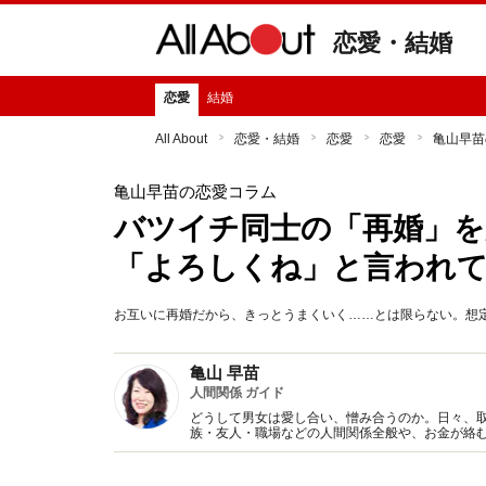
恋愛・結婚
恋愛
結婚
All About
恋愛・結婚
恋愛
恋愛
亀山早苗
亀山早苗の恋愛コラム
バツイチ同士の「再婚」を
「よろしくね」と言われ
お互いに再婚だから、きっとうまくいく……とは限らない。想
亀山 早苗
人間関係 ガイド
どうして男女は愛し合い、憎み合うのか。日々、
族・友人・職場などの人間関係全般や、お金が絡
魅力の秘密』など著書多数。