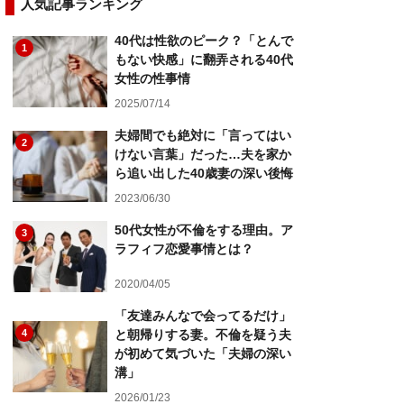
人気記事ランキング
40代は性欲のピーク？「とんで
1
もない快感」に翻弄される40代
女性の性事情
2025/07/14
夫婦間でも絶対に「言ってはい
2
けない言葉」だった…夫を家か
ら追い出した40歳妻の深い後悔
2023/06/30
50代女性が不倫をする理由。ア
3
ラフィフ恋愛事情とは？
2020/04/05
「友達みんなで会ってるだけ」
4
と朝帰りする妻。不倫を疑う夫
が初めて気づいた「夫婦の深い
溝」
2026/01/23