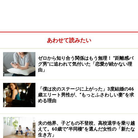
あわせて読みたい
ゼロから知り合う関係はもう無理！ “距離感バ
グ男”に追われて気付いた「恋愛が続かない理
由」
「30歳のときに生まれた一人娘が去年、高校を卒業した
んです。離婚したのは娘が3歳になった頃。私の妊娠
「僕は次のステージに上がった」3度結婚の46
歳エリート男性が、“もっとふさわしい妻”を求
中、さらに出産してからも浮気をしていた夫とは、体調
める理由
が戻ったらすぐにでも離婚するつもりでした。ただ、夫
がどうしても離婚したくない、自分が変わるからやり直
してほしいと懇願したから、私もやり直す方向で頑張っ
夫の他界、子どもの不登校、高校退学を乗り越
えて。60歳で“半同棲”を選んだ女性の「新たな
たんです。でもその誓いは3年ももたず、またも浮気。
生き方」