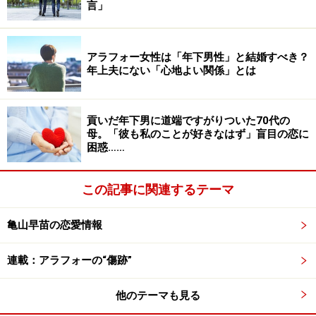
言」
娘をたぶらかそうとしている。そんなふうに思ってい
た。これからもお父さんに会っていいかと娘に聞かれた
とき、本当は「ダメ」と言いたかった。
アラフォー女性は「年下男性」と結婚すべき？
年上夫にない「心地よい関係」とは
「でも、そこで気付いたんです。私にとっては裏切り者
のダメ夫だけど、娘にとってはたった一人の父親なんだ
貢いだ年下男に道端ですがりついた70代の
と。私の父からもそう言われて、少し考え方を変えまし
母。「彼も私のことが好きなはず」盲目の恋に
困惑……
た。元夫はずっと独身で、娘が私立高校に入るなら費用
は自分が出すと言っていたと聞いて、父親らしいことを
させてもいいかと。苦渋の決断でしたけどね」
この記事に関連するテーマ
亀山早苗の恋愛情報
娘には自由に会っていいけど、会うときは前もって知ら
せることを約束させた。一方で、ケイコさん自身は会う
連載：アラフォーの“傷跡”
つもりはなかった。
他のテーマも見る
娘は第一希望の私立高校に合格、その後、さらに第一希