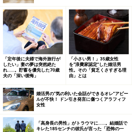
金輪際、顔も見たくないと言って娘を連れて家を出まし
た」
その後、離婚が成立。養育費だけは振り込まれていた
が、元夫からの「娘に会いたい」という要求をケイコさ
んは拒絶し続けた。
「私自身が元夫を憎んでいたんでしょうね。どうしても
「定年後に夫婦で海外旅行が
「小さい男！」35歳女性
したい」妻の夢は突然絶た
を“浪費家認定”した婚活男
娘には会わせたくなかった。ただ、娘が中学生になった
れ……。貯蓄を優先した70歳
性。その「貧乏くさすぎる理
頃、元夫は娘の通学路で待ち伏せしていたようです。し
夫の「深い後悔」
由」とは
ばらくたってから、『このごろ、お父さんに会ってる』
と娘から聞きました」
婚活男の“気の利いた会話ができるオレ”アピー
ルが不快！ ドン引き発言に傷つくアラフィフ
女性
娘にとってはただ一人の父親
当時はショックだったとケイコさんは言う。必死に働い
「高身長の男性」がトラウマに……。結婚話で
て育ててきたのは自分なのに、元夫は今さら父親面して
キレた185センチの彼氏が言った「恐怖の一