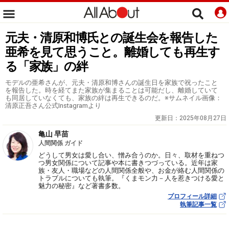
元夫・清原和博氏との誕生会を報告した
亜希を見て思うこと。離婚しても再生す
る「家族」の絆
モデルの亜希さんが、元夫・清原和博さんの誕生日を家族で祝ったこと
を報告した。時を経てまた家族が集まることは可能だし、離婚していて
も同居していなくても、家族の絆は再生できるのだ。※サムネイル画像：
清原正吾さん公式Instagramより
更新日：
2025年08月27日
亀山 早苗
人間関係 ガイド
どうして男女は愛し合い、憎み合うのか。日々、取材を重ねつ
つ男女関係について記事や本に書きつづっている。近年は家
族・友人・職場などの人間関係全般や、お金が絡む人間関係の
トラブルについても執筆。『くまモン力－人を惹きつける愛と
魅力の秘密』など著書多数。
プロフィール詳細
執筆記事一覧