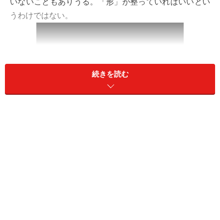
いないこともありうる。「形」が整っていればいいとい
うわけではない。
続きを読む
離婚はしたけれど
夫の浮気が原因で離婚、その後、いっさい連絡をとりあ
っていなかったのだが、10数年ぶりに元夫と再会したと
いうケイコさん（49歳）。