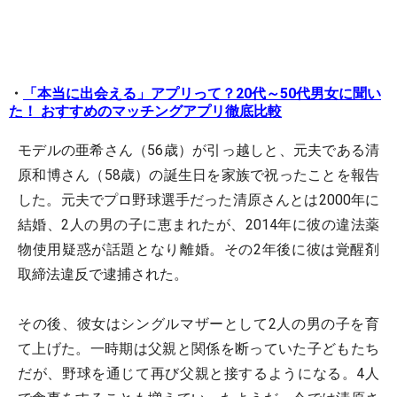
・
「本当に出会える」アプリって？20代～50代男女に聞い
た！ おすすめのマッチングアプリ徹底比較
モデルの亜希さん（56歳）が引っ越しと、元夫である清
原和博さん（58歳）の誕生日を家族で祝ったことを報告
した。元夫でプロ野球選手だった清原さんとは2000年に
結婚、2人の男の子に恵まれたが、2014年に彼の違法薬
物使用疑惑が話題となり離婚。その2年後に彼は覚醒剤
取締法違反で逮捕された。
その後、彼女はシングルマザーとして2人の男の子を育
て上げた。一時期は父親と関係を断っていた子どもたち
だが、野球を通じて再び父親と接するようになる。4人