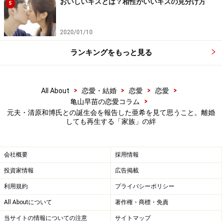
った。離婚してから、ほぼ同じような期間を、ケイコさ
おいしいキスとは？相性がいいキスの見分け方
5
んは娘のためだけに生きてきた。
2020/01/10
「娘が大学生になって少し肩の荷が下りたと同時に、こ
ランキングをもっと見る
れだけの時間がたったのだから再会してみてもいいかな
と思ったんです」
>
>
>
>
All About
恋愛・結婚
恋愛
恋愛
元夫の顔を見て老けたなと思った。彼もそう思っている
>
亀山早苗の恋愛コラム
だろうと察したが、娘が席を外したとき「苦労かけた。
元夫・清原和博氏との誕生会を報告した亜希を見て思うこと。離婚
しても再生する「家族」の絆
申し訳なかった」と夫は手をついて謝った。
「もういいわよ。逆に娘の成長過程を見せてあげなくて
会社概要
採用情報
ごめんと私も言いました。素直にそういう言葉が出てき
投資家情報
広告掲載
た。目が合って少し微笑み合ったとき、若い頃の自分は
利用規約
プライバシーポリシー
この人が大好きだったなと自然と思い出しました」
All Aboutについて
著作権・商標・免責
当サイトの情報についての注意
サイトマップ