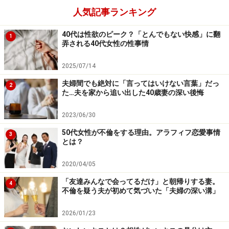
望の大学にも合格した。大学の初年度費用も元夫が全額
人気記事ランキング
出してくれるという。
40代は性欲のピーク？「とんでもない快感」に翻
1
弄される40代女性の性事情
家族3人で食事をすることに
2025/07/14
「今度、3人でごはんを食べようとお父さんが言うんだ
夫婦間でも絶対に「言ってはいけない言葉」だっ
けどと、娘が遠慮がちに言ったのが去年の春。元夫は娘
2
た…夫を家から追い出した40歳妻の深い後悔
に手紙を持たせました。それを読むと、真摯（しんし）
に反省しているみたいだったし、娘に会わせてもらえる
2023/06/30
ようになってから生きる張り合いが出たって。1度だけ
50代女性が不倫をする理由。アラフィフ恋愛事情
3
とは？
でいい、会ってほしいと書かれていたので、渋々ながら
出掛けました」
2020/04/05
「友達みんなで会ってるだけ」と朝帰りする妻。
4
28歳で結婚する前は5年も付き合っていた2人だ。同じ大
不倫を疑う夫が初めて気づいた「夫婦の深い溝」
学での友人だったから、知り合ってから結婚するまで9
2026/01/23
年、結婚してから5年、14年もの間、ともに生きた人だ