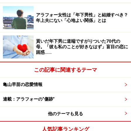
とアイコさんは言う。
アラフォー女性は「年下男性」と結婚すべき？
年上夫にない「心地よい関係」とは
「今は子どもたちにとって、いいパパになっています
が、私はあの時期の恨みを忘れていません。忘れたくて
も忘れられないんです。夫がいいパパぶりを見せれば見
貢いだ年下男に道端ですがりついた70代の
母。「彼も私のことが好きなはず」盲目の恋に
せるほど、私のテンションは下がっていく感じ。信頼感
困惑……
を取り戻す日が来るとは思えない」
この記事に関連するテーマ
子どもたちが巣立って夫婦ふたりきりになる日が来たと
き、自分が夫に冷たくしそうで怖いと彼女は言う。
亀山早苗の恋愛情報
連載：アラフォーの“傷跡”
どうしても我慢できなかった
他のテーマも見る
半年前に夫に離婚届をつきつけたマサヨさん（56歳）。
結婚して28年たったところで思い切った行動をとった。
人気記事ランキング