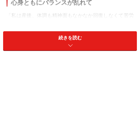
心身ともにバランスが乱れて
「私は産後、体調も精神面もなかなか回復しなくて苦労
しました」
続きを読む
アイコさん（37歳）はそう言う。結婚8年、7歳の長男と
4歳の長女がいる。夫とは「大恋愛の末に」結婚したと
思っていた。しかし子どもが生まれてからは、表面的に
はうまくやっているものの、内心は「我慢の連続」だと
いう。
「子どもの夜泣きがひどかったとき、『ちゃんと寝かせ
ろよ。明日は大事な会議があるんだから』と言われたん
です。こっちだって寝かせようと思ってがんばっている
のに。あげく、『子ども用の睡眠薬ってないのかな』と
まで言った。そんなことを考えているのかと思うと怖く
なりましたね。『子どもに飲ませないで自分が飲め