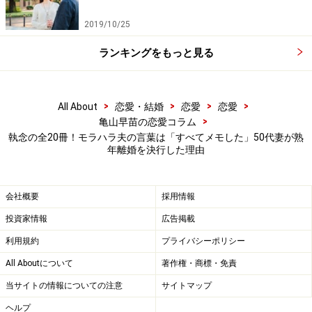
疲れ切っていても、『オレのメシは？』というタイプで
2019/10/25
した。年とって自分が元気だったら、絶対に離婚してや
ると決めたんです」
ランキングをもっと見る
モラハラまがいの夫の言葉はすべてメモした。そのノー
トは20冊にも及ぶという。
>
>
>
>
All About
恋愛・結婚
恋愛
恋愛
>
亀山早苗の恋愛コラム
執念の全20冊！モラハラ夫の言葉は「すべてメモした」50代妻が熟
長女が3歳になったころ、パートで仕事に出るようにな
年離婚を決行した理由
った。徐々に時間を増やしていき、40歳で正社員の立場
を獲得した。夫は「妻が正社員になると税制上、不利
会社概要
採用情報
だ」と言ったが、マサヨさんは「アイデンティティの問
投資家情報
広告掲載
題」だと押し切った。
利用規約
プライバシーポリシー
「産後の恨みは怖いと自分でも思いましたよ。どんなに
All Aboutについて
著作権・商標・免責
時間がたっても消えないから。確かに夫が元気で働いて
当サイトの情報についての注意
サイトマップ
くれたから今がある。でも働きやすい環境を作ったのは
ヘルプ