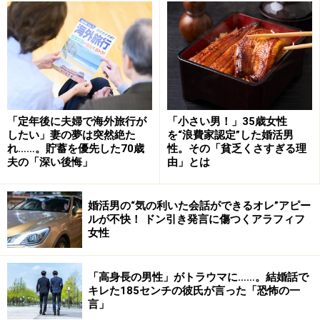
くしていった。
「初めての子どもだし、壊しそうで怖いし、ホルモンバ
ランスが崩れているから精神的にも不安定。命を預かる
怖さを夫はわかってくれなかった。長男が生後半年くら
いのとき、もう無理だと思って、子連れで夫の実家に行
「定年後に夫婦で海外旅行が
「小さい男！」35歳女性
したい」妻の夢は突然絶た
を“浪費家認定”した婚活男
ったこともあります。私の実家より、夫の実家のほうが
れ……。貯蓄を優先した70歳
性。その「貧乏くさすぎる理
近かったので。さすがに夫が迎えに来ました。義父母の
夫の「深い後悔」
由」とは
前で、睡眠薬の話をしたら、義母がものすごく怒って、
私に謝ってくれたんです。それでなんとか気持ちをおさ
婚活男の“気の利いた会話ができるオレ”アピー
めました」
ルが不快！ ドン引き発言に傷つくアラフィフ
女性
長女が生まれたときは、義母がときどき手伝いに来てく
れた。2人目となると、夫もいくらか学習したのだろ
「高身長の男性」がトラウマに……。結婚話で
キレた185センチの彼氏が言った「恐怖の一
う。自分から子どものめんどうも見るようになった。友
言」
人たちにも子どもが生まれ、影響されたのかもしれない