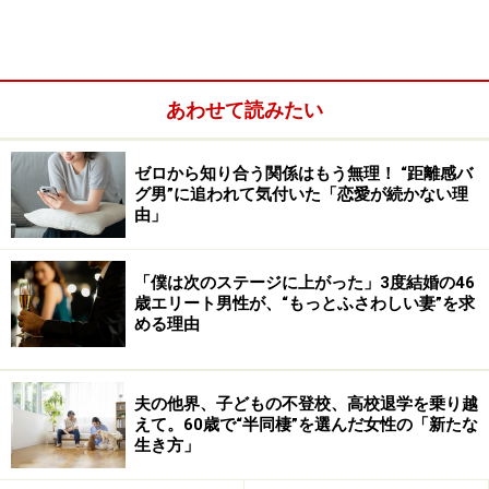
ば？』と思わず言いました」
あわせて読みたい
ゼロから知り合う関係はもう無理！ “距離感バ
グ男”に追われて気付いた「恋愛が続かない理
由」
「僕は次のステージに上がった」3度結婚の46
歳エリート男性が、“もっとふさわしい妻”を求
める理由
夫の他界、子どもの不登校、高校退学を乗り越
母親が不安定だと子どもが夜泣きするだの、心からリラ
えて。60歳で“半同棲”を選んだ女性の「新たな
生き方」
ックスできないから泣くだのと、どこから仕入れてきた
のかわからない情報も口にする夫に、彼女は信頼感をな