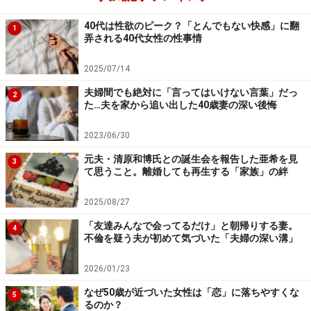
「双子の男の子と長女、3人の子どもたちが全員、社会
40代は性欲のピーク？「とんでもない快感」に翻
1
弄される40代女性の性事情
人になったので、もういいかと。ちょうど夫も定年にな
りましたし。夫は目玉が飛び出しそうな顔をしていまし
2025/07/14
た。驚いたんでしょうね」
夫婦間でも絶対に「言ってはいけない言葉」だっ
2
た…夫を家から追い出した40歳妻の深い後悔
マサヨさんは笑うが、夫にしてみれば青天の霹靂だった
2023/06/30
のだろう。
元夫・清原和博氏との誕生会を報告した亜希を見
3
て思うこと。離婚しても再生する「家族」の絆
「双子を産んで育てている日々は本当に大変だった。夫
はまったく顧みてくれませんでしたね。あのころは週末
2025/08/27
もゴルフだなんだと出かけていましたし。たまには子ど
「友達みんなで会ってるだけ」と朝帰りする妻。
4
不倫を疑う夫が初めて気づいた「夫婦の深い溝」
ものめんどうを見てと言っても、ゴルフも仕事のうちだ
と。誰のおかげで、とは言わなかったけど、『オレが働
2026/01/23
かなかったら困るよね。オレが元気で働くことが大事だ
なぜ50歳が近づいた女性は「恋」に落ちやすくな
5
よね』とたたみかけられたこともある。私が家事育児で
るのか？