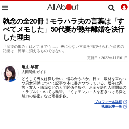
執念の全20冊！モラハラ夫の言葉は「す
べてメモした」50代妻が熟年離婚を決行
した理由
「産後の恨み」はどこまでも……。夫に心ない言葉を浴びせられた産後の
記憶は、簡単に消えるものではない。
更新日：
2022年11月01日
亀山 早苗
人間関係 ガイド
どうして男女は愛し合い、憎み合うのか。日々、取材を重ねつ
つ男女関係について記事や本に書きつづっている。近年は家
族・友人・職場などの人間関係全般や、お金が絡む人間関係の
トラブルについても執筆。『くまモン力－人を惹きつける愛と
魅力の秘密』など著書多数。
プロフィール詳細
執筆記事一覧