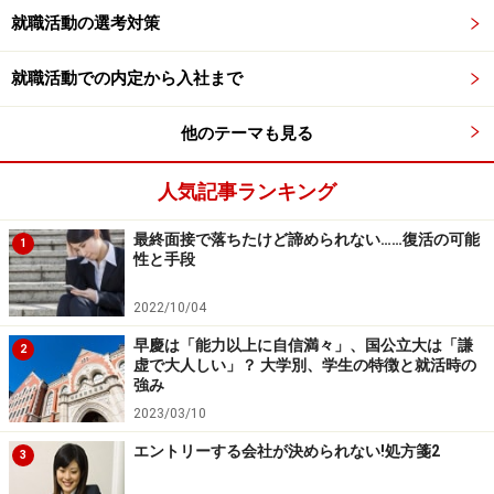
接会わなくても内定者同士や社員とコミュニケーション
就職活動の選考対策
がとれ、それによって会社への親近感や入社意欲を高め
ることができるようになった。同じ企業を志望し内定を
就職活動での内定から入社まで
得たもの同士であればすぐに仲良くなり、内定者間や先
輩社員との入社前の良い関係性がその後の内定承諾に繋
他のテーマも見る
がるのはよくあることだ。
人気記事ランキング
逆にSNSの存在や活用がマイナスに働き、内定辞退につ
最終面接で落ちたけど諦められない……復活の可能
1
ながることもあるようだ。採用担当者の多くは、この
内
性と手段
定者グループは「諸刃の剣」で、内定者の入社意欲を高
2022/10/04
めることもあれば、低下させるリスクがある
ことを理解
早慶は「能力以上に自信満々」、国公立大は「謙
している。
2
虚で大人しい」？ 大学別、学生の特徴と就活時の
強み
例えば内定者グループ内のある内定者が何らかの理由で
2023/03/10
内定辞退を決断したとする。その際、内定者たちはその
エントリーする会社が決められない!処方箋2
3
企業の内定者グループでつながっていれば、当然個別の