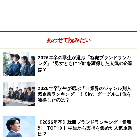
あわせて読みたい
2026年卒の学生が選ぶ「就職ブランドランキ
ング」 “男女ともに1位”を獲得した人気の企業
は？
2026年卒学生が選ぶ「IT業界のジャンル別人
気企業ランキング」！ Sky、グーグル…1位を
獲得したのは？
Job総研が2022年に実施した「23年卒 SNS就活実態調
査」によると、
「SNSで就活やインターンに関する情報
収集をしていた」と答えた就活生は75.2％だった
（※）。
【2026年卒】就職ブランドランキング「業種
4人に3人は就活の情報収集においてSNSを活用している
別」TOP10！ 学生から支持を集めた人気企業
は？
状況だ。