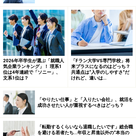
採用活動をしている企業もSNSの活用は不可欠になって
いる。企業専用のSNSアカウントを作成し、就職情報サ
イトや説明会では伝えきれないリアルな仕事や職場の様
子をタイムリーに発信している企業も多い。
採用担当者と学生のやりとりも、電話やメールからSNS
2026年卒学生が選ぶ「就職人
「Fラン大学VS専門学校」将
を使ったコミュニケーションにシフトしている。就活生
気企業ランキング」！ 理系1
来プラスになるのはどっち？
位は4年連続で「ソニー」、
共通点は“入学のしやすさ”だ
と気軽に意思疎通ができる手段としてSNSは最適なツー
文系1位は？
けれど、違いは…
ルとされ、企業でも活用されている。
「やりたい仕事」と「入りたい会社」、就活を
よりリアルな情報をタイムリーに発信でき、学生とも気
成功させたい人が重視するべきはどっち？
軽にコミュニケーションがとれるSNSは企業の採用成功
において不可欠であることは言うまでもない。しかし実
際に採用活動のゴールである「内定承諾」にはどこまで
「転勤するくらいなら退職したいです」総合職
を避ける若者たち…年収と昇進以外の“本当の
プラスに働いているのだろうか。逆にSNSの存在や活用