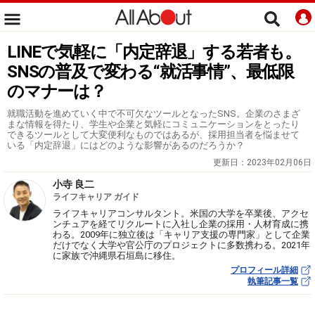
LINEで気軽に「内定辞退」する若者も。
SNSの普及で変わる“就活事情”、最低限
のマナーは？
就職活動を進めていく中で不可欠なツールとなったSNS。企業のさまざ
まな情報を得たり、学生や企業と気軽にコミュニケーションをとったり
できるツールとして大変便利なものではあるが、採用担当者を悩ませて
いる「内定辞退」にはどのような影響があるのだろうか？
更新日：
2023年02月06日
小寺 良二
ライフキャリア ガイド
ライフキャリアコンサルタント。米国の大学を卒業後、アクセ
ンチュアを経てリクルートに入社し企業の採用・人材育成に携
わる。2009年に独立後は「キャリア支援の専門家」として企業
だけでなく大学や官公庁のプロジェクトに多数携わる。2021年
に家族で沖縄県石垣島に移住。
プロフィール詳細
執筆記事一覧