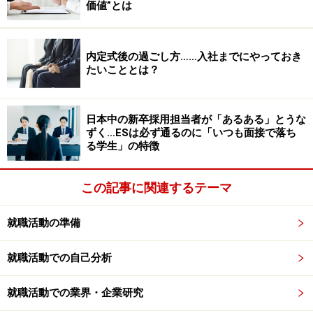
価値”とは
が応募者である就活生の「内定辞退」につながるリスク
はないのだろうか。
内定式後の過ごし方……入社までにやっておき
たいこととは？
SNSが与える「内定辞退」への影響
日本中の新卒採用担当者が「あるある」とうな
結論から言うと、
SNSの存在と活用は就活生の内定後の
ずく…ESは必ず通るのに「いつも面接で落ち
意思決定にプラスにもマイナスにも働く
要素がある。
る学生」の特徴
プラス面で最も大きいのは、
内定後に気軽に他の内定者
この記事に関連するテーマ
や社員と交流ができるようになること
だろう。企業は採
用活動の中で内定者専用のSNSグループを作り、そこで
就職活動の準備
学生同士の交流を促すことが多い。
就職活動での自己分析
かつて内定者は内定者向けの懇親会や内定式ではじめて
就職活動での業界・企業研究
他の内定者や社員と会うケースが多かったが、現在は直