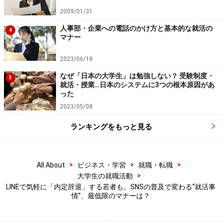
SNSでもつながっている可能性は高く、内定辞退の理由
2009/01/31
やその企業へのネガティブな情報などもその辞退した内
人事部・企業への電話のかけ方と基本的な就活の
定者から聞くことができる。それら辞退者からの情報
4
マナー
は、他の内定者の内定承諾の意志決定に少なからず影響
することは間違いない。
2023/06/18
なぜ「日本の大学生」は勉強しない？ 受験制度・
5
就活・授業…日本のシステムに3つの根本原因があ
また企業の採用担当者と日頃からSNSでやりとりをして
った
いる場合、内定辞退の連絡もSNSで伝える学生が多い。
2023/05/08
これは就活生のマナーとして気をつけなければならない
ランキングをもっと見る
点であるが、電話や対面で会って伝えるよりもSNSで辞
退を申し出ることができる状況は、内定辞退のハードル
を下げることにつながっている。
>
>
>
All About
ビジネス・学習
就職・転職
>
大学生の就職活動
LINEで気軽に「内定辞退」する若者も。SNSの普及で変わる“就活事
情”、最低限のマナーは？
SNSを使って「内定辞退」を行う際のマナ
ー