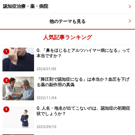
連れていくケースも実際には珍しくないようですが、こ
認知症治療・薬・病院
れもやはり、誰もに勧められるようないい方法とは言え
他のテーマも見る
ません。一見うまくいったように思えても、すぐにばれ
ます。病院に行って、自分が認知症の検査を受けるのだ
人気記事ランキング
とわかった時点で、ご本人が「だましたな！ 馬鹿にする
な！」と怒り、家族との関係が悪くなってしまうケース
Q. 「鼻をほじるとアルツハイマー病になる」って
1
本当ですか？
もあるのです。
2024/01/05
なかには、「私の付き添いで来たことになっているの
「降圧剤で認知症になる」は本当か？血圧を下げ
2
で、話を合わせてください」と家族が医師に頼む場合も
る薬の副作用の真偽
あるようです。これで問題なく進めばよいのですが、医
2022/11/04
師が話を合わせてくれた後で、嘘がばれてしまった場
合、家族だけではなく、医師や看護師もグルだと思わ
Q. 人名・地名が出てこないのは、認知症の初期症
3
状でしょうか？
れ、やはり関係性が悪くなってしまうリスクはありま
す。わざと周囲を困らせたり、暴言をはいたりという問
2023/09/10
題につながるケースもあるでしょう。その場では何も言