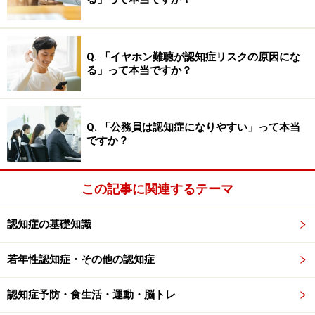
やはり避けるべきだろうということです。
認知症の場合、ご本人は「大丈夫だ」と強気に言いなが
Q. 「イヤホン難聴が認知症リスクの原因にな
らも、実はうすうす自分の異変に気付いていることが多
る」って本当ですか？
いです。そのようなときに、身近な人にずばりとそれを
指摘されてしまうと、どうでしょう。素直になれず、か
えって相手の意見を受け入れまいという心理が働きます
Q. 「公務員は認知症になりやすい」って本当
ですか？
ね。もし無理やり連れていくことができたとしても、信
頼関係が崩れてしまいます。
この記事に関連するテーマ
健康診断や付き添いと伝えて病院受診させ
認知症の基礎知識
るのはリスクも……
若年性認知症・その他の認知症
また、「健康診断だから行ってみようよ」とか「やさし
いお医者さんがいるから行ってみようよ」などと、認知
認知症予防・食生活・運動・脳トレ
症の検査とは伝えず、ある意味では本人には噓を伝えて