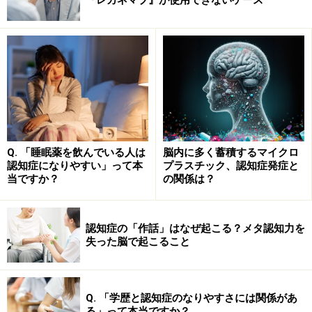
焦りを感じるものです。
話は少しそれるかもしれませんが、近年は高齢者ドライ
バーによる事故の増加も問題になっており、いかに運転
免許を返納してもらうかに苦慮されているご家庭も多い
と聞きます。いくら家族が懸命に諭しても、ご本人が頑
固にそれを拒む場合は、強制的に何かをすることもでき
ず、行き詰まってしまうというケースです。認知症受診
Q. 「睡眠薬を飲んでいる人は
脳内に多く蓄積するマイクロ
についても、現実問題としてこれと似たケースが見られ
認知症になりやすい」って本
プラスチック、認知症発症と
当ですか？
の関係は？
ます。ご本人が強く拒む場合、どう解決すればいいの
か……難しい問題ですね。
認知症の「作話」はなぜ起こる？メタ認知力を
こればかりは決定的な解決法がなく、もともとのご本人
失った脳で起こること
の性格や家族との関係性によるところも大きいと思いま
すが、まず言えることは、ご本人が拒否しているからと
Q. 「学歴と認知症のなりやすさには関係があ
「とにかく行きなさい！」とむりやり連れて行くのは、
る」って本当ですか？