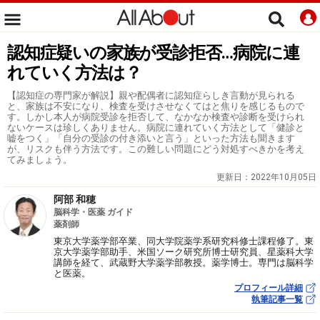
認知症疑いの家族が受診拒否…病院に連
れていく方法は？
【認知症の専門家が解説】親や配偶者に認知症らしき言動が見られる
と、家族は不安になり、検査を受けさせなくてはと焦りを感じるもので
す。しかし本人が病院受診を拒否して、なかなか検査や診断を受けられ
ないケースは珍しくありません。病院に連れていく方法として「健診と
嘘をつく」「自分の受診の付き添いと言う」といった方法も聞きます
が、リスクも伴う方法です。この難しい問題にどう対処すべきかを考え
てみましょう。
更新日：
2022年10月05日
阿部 和穂
脳科学・医薬 ガイド
薬剤師
東京大学薬学部卒業、同大学院薬学系研究科修士課程修了。東
京大学薬学部助手、米国ソーク研究所博士研究員、星薬科大学
講師を経て、武蔵野大学薬学部教授。薬学博士。専門は脳科学
と医薬。
プロフィール詳細
執筆記事一覧