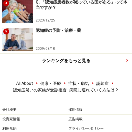
Q. 「認知症患者数が減っている国がある」って本
4
わなかったとしても、その後どんなに説得しても通院し
当ですか？
なくなることもあります。
2023/12/25
認知症の予防・治療・薬
脳の構造からみても、高齢になると理性の脳の働きがど
5
うしても衰えてしまいます。認知症ならばその傾向はさ
らに強くなりますが、本能的な心はしっかりしていま
2009/08/10
す。まだ理性が発達していない「幼い子ども」のような
ランキングをもっと見る
状態になることは、自然なことでもあるのです。
>
>
>
>
All About
健康・医療
症状・病気
認知症
家族にできること……受診を拒む気持ちを理
認知症疑いの家族が受診拒否…病院に連れていく方法は？
解し、寄り添うことから
ご本人が受診を拒むのは、自分の異常を認めたくないか
会社概要
採用情報
らです。その根底には「恥ずかしい」「迷惑をかけたく
投資家情報
広告掲載
ない」といった気持ちがあることもあります。自分を守
利用規約
プライバシーポリシー