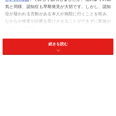
気と同様、認知症も早期発見が大切です。しかし、認知
症が疑われる言動がある本人が病院に行くことを拒み、
なかなか検査や診断を受けさせることができずに家族が
悩むケースは珍しくありません。
筆者は大学の研究室で認知症治療薬の探索研究に取り組
続きを読む
んでいますが、認知症に関して市民講座などでお話をす
ると、「認知症疑いの家族を病院に連れていくには、ど
うしたらいいのでしょうか」というご質問もよくいただ
きます。