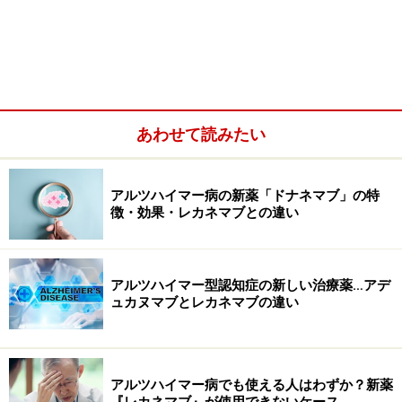
あわせて読みたい
今回は、このような切実で難しい問題に直面した場合、
どのように対応するのがよいのかをお話ししたいと思い
アルツハイマー病の新薬「ドナネマブ」の特
ます。
徴・効果・レカネマブとの違い
家族が病院受診を拒否するとき、してはい
アルツハイマー型認知症の新しい治療薬…アデ
けない対処法
ュカヌマブとレカネマブの違い
ご家族の言動に認知症が疑われ、早く病院に連れていき
たくても、本人がかたくなに受診を拒むことは少なくあ
アルツハイマー病でも使える人はわずか？新薬
りません。身近に接しているご家族は、不安な気持ちや
『レカネマブ』が使用できないケース