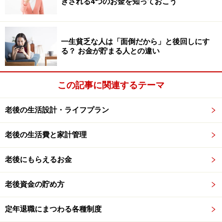
きされる4つのお金を知っておこう
その他に保険、車、光熱費、通信費などの見直しもしま
しょう。
一生貧乏な人は「面倒だから」と後回しにす
3. 使途不明金をなくす
る？ お金が貯まる人との違い
家計簿アプリなど利用して、最低でも2～3カ月分の支出
は全て把握してください。そしてムダな支出が見つかっ
この記事に関連するテーマ
たら極力なくしてください。
老後の生活設計・ライフプラン
50代の人が、お金を増やす方法
老後の生活費と家計管理
次にお金を増やす方法について見ていきましょう。
老後にもらえるお金
1. お金を目的別に分ける
老後資金の貯め方
お金を目的別に分けるというのは、資産運用の基本ルー
ルです。
定年退職にまつわる各種制度