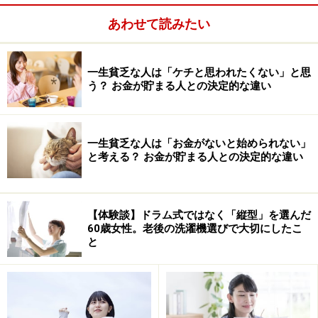
※【パーキンソンの法則】
あわせて読みたい
第一の法則：仕事量は与えられた時間を使い切るまで膨
張する
一生貧乏な人は「ケチと思われたくない」と思
う？ お金が貯まる人との決定的な違い
一生貧乏な人は「お金がないと始められない」
と考える？ お金が貯まる人との決定的な違い
【体験談】ドラム式ではなく「縦型」を選んだ
60歳女性。老後の洗濯機選びで大切にしたこ
と
第二の法則：支出は収入の額と一致するまで増加する
そこで、50代の人が、お金を貯めるには次の3つのこと