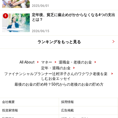
2025/06/01
どで
増やすことも検討
していきましょう。
定年後、貧乏に歯止めがかからなくなる4つの支出
5
とは？
2. 投資を始める
投資の基本は「長期・積立・分散」です。また有利な資
2026/06/15
産形成をするには
「税金をいかに抑えるか」
が大事で
ランキングをもっと見る
す！
そこで長期間、税制優遇が受けられ「長期・積立・分
>
>
>
All About
マネー
退職金・老後のお金
散」に適した、つみたてNISAやiDeCoを始めませんか？
>
定年・退職のお金
>
ファイナンシャルプランナー辻村洋子さんのワクワク老後を楽
しむお金エッセイ
税制優遇というのは、国から与えられたボーナスのよう
最後のお金の貯め時？50代からの老後のお金の貯め方
なもので、国も全面的に国民の資産形成を応援している
のです。確かにつみたてNISAやiDeCoにはリスクがあり
会社概要
採用情報
ますが、投資信託の仕組みや運用のポイントをしっかり
押さえれば、高いリターンを充分に狙えるし、過去のデ
投資家情報
広告掲載
ータでも長期間運用することでリスクはかなり減り、リ