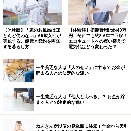
から始めましょう。
1. 先取り貯金
先取り貯金とは、毎月のお給料から先に決まった額を貯
【体験談】「家のお風呂はほ
【体験談】初期費用は約43万
とんど使わない」65歳女性が
円、それでも約3.6年で回収！
金していく方法で、最低でも収入の10～20％は貯金に回
実践する、健康と節約を両立
エコキュートへの買い替えで
してください。貯金に回したお金は最初からなかったも
する暮らし方
電気代はどう変わった？
のとして、残りの金額でやりくりをしていきましょう。
一生貧乏な人は「人のせい」にする？ お金が
2. 固定費の削減
貯まる人との決定的な違い
固定費は一度見直すだけで、削減効果が何年も続くので
必ず見直してください。金額の大きいものから見直すと
いいでしょう。住宅ローン返済中の方は、今は金利がか
一生貧乏な人は「他人と比べる」？ お金が貯
なり低くなっているので、借り換えを検討してみてくだ
まる人との決定的な違い
さい。今返済している住宅ローンと借り換え先の金利差
が1％以上、ローンの残金1000万円以上、残りの返済期
間10年以上であれば、借り換えをしてもいい目安です。
ねんきん定期便の見込額に注意！年金から天引