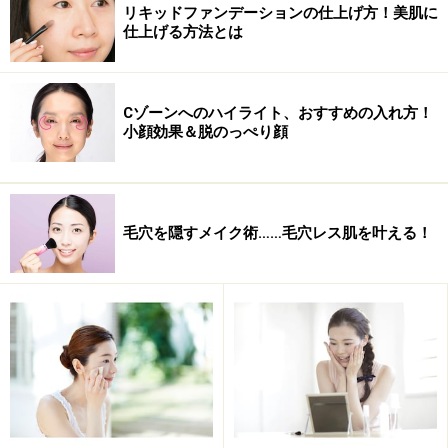
リキッドファンデーションの仕上げ方！美肌に
仕上げる方法とは
※記事内容は執筆時点のものです。最新の内容をご確認くださ
い。
※個人の体質、また、誤った方法による実践に起因して肌荒れや
不調を引き起こす場合があります。実践の際には、必ず自身の体
Cゾーンへのハイライト、おすすめの入れ方！
質及び健康状態を十分に考慮し、正しい方法で行ってください。
小顔効果＆脱のっぺり顔
また、全ての方への有効性を保証するものではありません。
次のページへ
1
/
2
毛穴を隠すメイク術……毛穴レス肌を叶える！