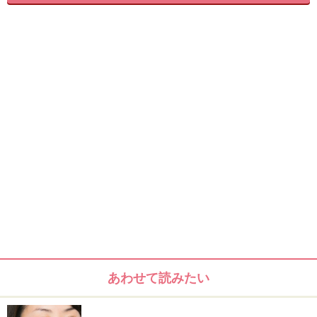
【STEP3】
中心から外、外から中心に馴染ませ終わったら、次は筆
を左右にサッサッとすべらせ、ファンデの密着度を上げ
て崩れを防ぎます。
顎や額も同じ様に、左にすべらせ右にすべらせ、左右に
サッサッとのせればOK。鼻筋は上下に筆を滑らせて馴染
ませましょう。
あわせて読みたい
＞＞次のページでは細かい部分の仕上げ方と便利なウラ
技をご紹介します！＞＞