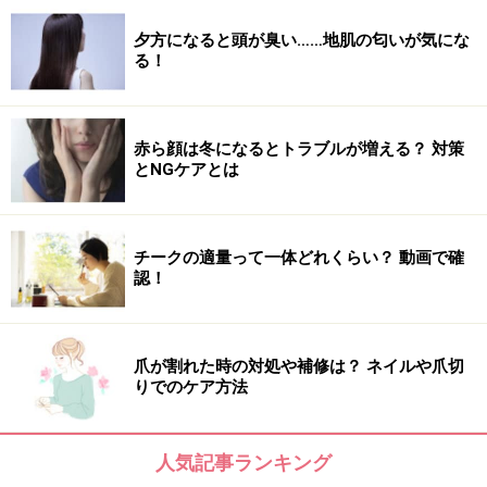
夕方になると頭が臭い……地肌の匂いが気にな
る！
赤ら顔は冬になるとトラブルが増える？ 対策
とNGケアとは
チークの適量って一体どれくらい？ 動画で確
認！
爪が割れた時の対処や補修は？ ネイルや爪切
りでのケア方法
人気記事ランキング