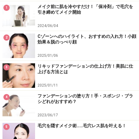
メイク前に肌を冷やすだけ！「保冷剤」で毛穴を
1
引き締めてメイク開始
2024/06/04
Cゾーンへのハイライト、おすすめの入れ方！小顔
2
効果＆脱のっぺり顔
2025/01/06
リキッドファンデーションの仕上げ方！美肌に仕
3
上げる方法とは
2025/01/11
ファンデーションの塗り方！手・スポンジ・ブラ
4
シどれがおすすめ？
2023/06/17
毛穴を隠すメイク術……毛穴レス肌を叶える！
5