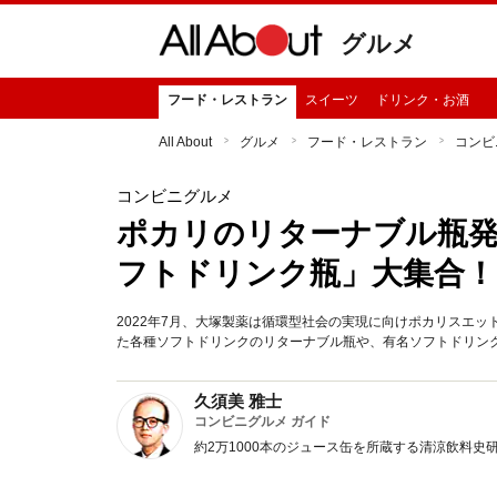
グルメ
フード・レストラン
スイーツ
ドリンク・お酒
All About
グルメ
フード・レストラン
コンビ
コンビニグルメ
ポカリのリターナブル瓶
フトドリンク瓶」大集合！
2022年7月、大塚製薬は循環型社会の実現に向けポカリスエ
た各種ソフトドリンクのリターナブル瓶や、有名ソフトドリン
久須美 雅士
コンビニグルメ ガイド
約2万1000本のジュース缶を所蔵する清涼飲料史