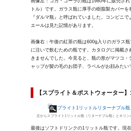
画像左：コカ・コーラの瓶は1980年に販売され
トル）です。ガラス瓶に厚手の樹脂製カバーを
『ダルマ瓶』と呼ばれていました。コンビニで
エールは見た記憶があります。
画像右：午後の紅茶の瓶は600g入りのガラス
に注いで飲むための瓶です。カタログに掲載さ
きませんでした。今見ると、瓶の形がマツコ・
ャップが髪の毛のお団子、ラベルがお顔みたい
【スプライト＆ポストウォーター】
左からスプライト1リットル瓶（リターナブル瓶）とキリン
最後はソフトドリンクの1リットル瓶です。現在