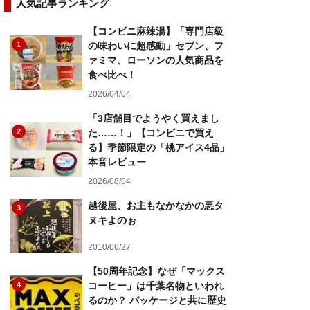
人気記事ランキング
【コンビニ麻辣湯】「専門店級
1
の味わいに超感動」セブン、フ
ァミマ、ローソンの人気商品を
食べ比べ！
2026/04/04
「3店舗目でようやく買えまし
2
た……！」【コンビニで買え
る】季節限定の「桃アイス4品」
本音レビュー
2026/08/04
越後屋、お主もなかなかの悪タ
3
ヌキよのぉ
2010/06/27
【50周年記念】なぜ「マックス
4
コーヒー」は千葉名物といわれ
るのか？ パッケージと共に歴史