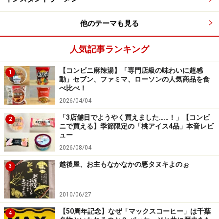
三ツ矢サイダー（アサヒ飲料・2020年）
他のテーマも見る
人気記事ランキング
【コンビニ麻辣湯】「専門店級の味わいに超感
1
動」セブン、ファミマ、ローソンの人気商品を食
三ツ矢サイダー HELLO NEW DREAM. 特別限定パッケージ
べ比べ！
（アサヒ飲料・2020年）
2026/04/04
2020年のラストイヤーは、3月18日からメンバー全員で
「3店舗目でようやく買えました……！」【コンビ
2
三ツ矢サイダーのCMに出演しています。
ニで買える】季節限定の「桃アイス4品」本音レビ
ュー
2026/08/04
三ツ矢サイダーを『国民的炭酸飲料』と位置づけ、『日
本にはおいしいサイダーがある』というキャッチコピー
越後屋、お主もなかなかの悪タヌキよのぉ
3
で、水・香り・非加熱製法という三ツ矢サイダーのセー
ルスポイントをアピールしています。
2010/06/27
【50周年記念】なぜ「マックスコーヒー」は千葉
4