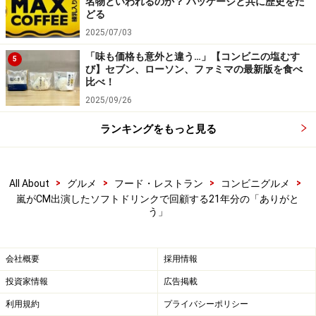
また、『HELLO NEW DREAM. PROJECT』という、嵐と
名物といわれるのか？ パッケージと共に歴史をた
どる
13の企業がひとつになって、『今こそ夢を持つことを応
2025/07/03
援する』というプロジェクトの一環で、9月15日のデビ
「味も価格も意外と違う…」【コンビニの塩むす
ュー日に、三ツ矢サイダーからも『HELLO NEW DREAM.
5
び】セブン、ローソン、ファミマの最新版を食べ
特別限定パッケージ』全3種類が発売されました。
比べ！
2025/09/26
次からはメンバーが複数または交代で出演していたソフ
ランキングをもっと見る
トドリンクを紹介します。
>
>
>
>
All About
グルメ
フード・レストラン
コンビニグルメ
嵐がCM出演したソフトドリンクで回顧する21年分の「ありがと
う」
会社概要
採用情報
投資家情報
広告掲載
利用規約
プライバシーポリシー