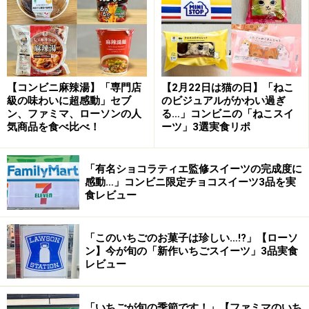
この他に、嵐のメンバー5人とCMに出演されていた少年
隊・東山紀之さん、KinKi Kids・堂本光一さん、V6・岡田
准一さんと井ノ原快彦さん、元ジャニーズ事務所の山下
智久さんが描かれているボトル缶『キャスト限定缶セッ
【コンビニ麻辣湯】「専門店
【2月22日は猫の日】「ねこ
ト』が当たる懸賞もありました。
級の味わいに超感動」セブ
のビジュアルがかわい過ぎ
ン、ファミマ、ローソンの人
る…」コンビニの「ねこスイ
気商品を食べ比べ！
ーツ」3選実食リポ
今回は『GET! Shop No Reason』キャンペーン缶が見つ
かりましたので、画像としてご紹介しました。
「有名ショコラティエ監修スイーツの完成度に
感動…」コンビニ限定チョコスイーツ3品を実
食レビュー
C1000ビタミンウォーター（ハウスウェル
ネスフーズ・2006～2007年）
「このいちごのお菓子は珍しい…!?」【ローソ
ン】今が旬の「新作いちごスイーツ」3品実食
レビュー
C1000ビタミンウォーター（ハウスウェルネスフーズ）
「いちごが旬の季節です！」【ファミマのいち