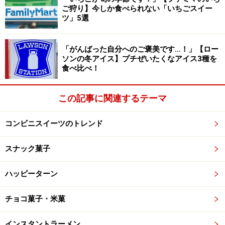
ご狩り】今しか食べられない「いちごスイー
嵐は2006年にC1000シリーズのCMに登場いたしまし
ツ」5選
た。C1000は武田食品工業のブランドでしたが、2006年
4月にハウス食品との合弁会社、ハウスウェルネスフー
「がんばった自分へのご褒美です…！」【ロー
ズを設立し武田食品工業の事業を引き継ぎ、2007年10月
ソンの冬アイス】プチぜいたくなアイス3種を
にハウス食品が完全子会社化いたしました。
食べ比べ！
つまり、嵐は武田→ハウスの移行期間においてCMを担当
この記事に関連するテーマ
したことになり、C1000シリーズのスムースなブランド
承継に協力したともいえます。
コンビニスイーツのトレンド
スナック菓子
今回の画像は現在販売されているC1000ビタミンウォー
ターですが、CM登場当初はまだタケダのロゴマークが入
ハッピーターン
っておりました。ちなみに当時のCMソングは『きっと大
丈夫』、C1000×嵐のセレクトグッズプレゼントの懸賞も
チョコ菓子・米菓
行われていました。
インスタントラーメン