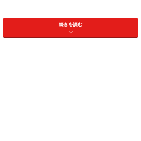
コカ・コーラ（コカ・コーラナショナルセ
ールス・2003年）
続きを読む