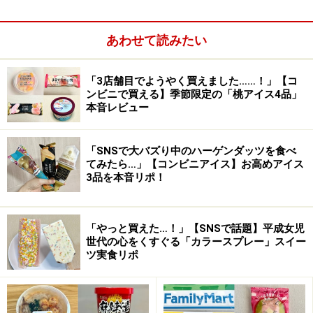
あわせて読みたい
「3店舗目でようやく買えました……！」【コ
ンビニで買える】季節限定の「桃アイス4品」
本音レビュー
「SNSで大バズり中のハーゲンダッツを食べ
てみたら…」【コンビニアイス】お高めアイス
コカ・コーラ＆ダイエットコカ・コーラ（コカ・コーラナシ
3品を本音リポ！
ョナルセールス・2003年）
嵐は当時のコカ・コーラ『No Reason』キャンペーンの
「やっと買えた…！」【SNSで話題】平成女児
CMに出演しました。『GET! Shop No Reason』キャンペ
世代の心をくすぐる「カラースプレー」スイー
ツ実食リポ
ーンでTシャツ、ダーツ、トートバッグ、液晶テレビな
どが当たる懸賞がありました。CMソングは『ハダシの未
来』だったそうです。