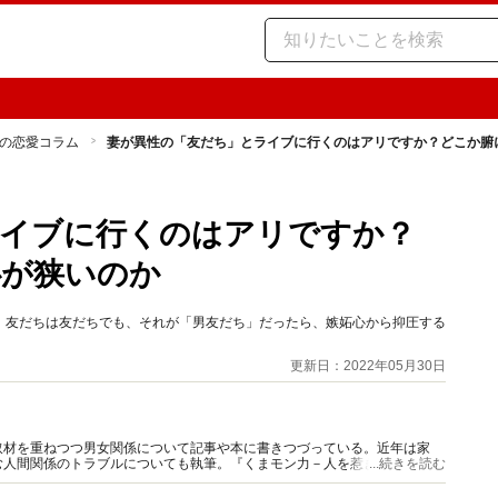
の恋愛コラム
妻が異性の「友だち」とライブに行くのはアリですか？どこか腑
ライブに行くのはアリですか？
心が狭いのか
。友だちは友だちでも、それが「男友だち」だったら、嫉妬心から抑圧する
更新日：2022年05月30日
取材を重ねつつ男女関係について記事や本に書きつづっている。近年は家
む人間関係のトラブルについても執筆。『くまモン力－人を惹きつける愛と
...続きを読む