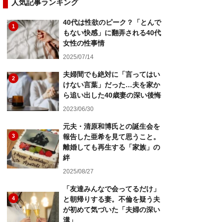
人気記事ランキング
40代は性欲のピーク？「とんで
1
もない快感」に翻弄される40代
女性の性事情
2025/07/14
夫婦間でも絶対に「言ってはい
2
けない言葉」だった…夫を家か
ら追い出した40歳妻の深い後悔
2023/06/30
元夫・清原和博氏との誕生会を
3
報告した亜希を見て思うこと。
離婚しても再生する「家族」の
絆
2025/08/27
「友達みんなで会ってるだけ」
4
と朝帰りする妻。不倫を疑う夫
が初めて気づいた「夫婦の深い
溝」