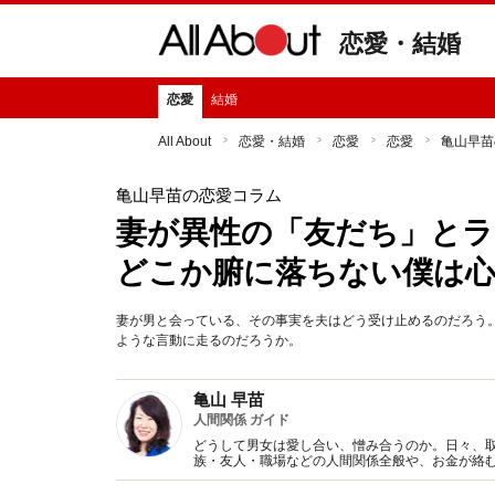
恋愛・結婚
恋愛
結婚
All About
恋愛・結婚
恋愛
恋愛
亀山早苗
亀山早苗の恋愛コラム
妻が異性の「友だち」と
どこか腑に落ちない僕は
妻が男と会っている、その事実を夫はどう受け止めるのだろう
ような言動に走るのだろうか。
亀山 早苗
人間関係 ガイド
どうして男女は愛し合い、憎み合うのか。日々、
族・友人・職場などの人間関係全般や、お金が絡
魅力の秘密』など著書多数。