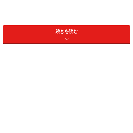
続きを読む
「Redmi Buds 3 Pro」
ノイズキャンセリング機能を搭載した完全ワイヤレスイ
ヤホンの中には、2万円を超える製品もあります。
「Redmi Buds 3 Pro」は複数端末に同時接続できるデュ
アル接続機能も搭載しながら、価格は6000円台。非常に
コスパが良いモデルです。
仕様は、重さが片耳4.9g。ノイズキャンセリング機能、
外音取り込み、タッチコントロール、インイヤー検出、
IPX4防水性能などを搭載。さらにタッチコントロール対