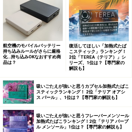
航空機のモバイルバッテリー
復活してほしい「加熱式たば
超軽量で機能が充実した5000円台の
持ち込みルールがさらに厳格
こスティック」ランキング！
「Redmi Buds 3」
化…持ち込みOKなおすすめ商
2位「TEREA（テリア）」シ
品は？
リーズ、1位は？【専門家の
解説も】
「Redmi Buds 3」
吸いごたえが強いと思うカプセル加熱式たばこ
スティックランキング！ 2位「テリア オアシ
「Redmi Buds 3」は、軽量なセミインイヤー型イヤホ
ス パール」、1位は？【専門家の解説も】
ン。重さは片耳が4.5gとなっています。Qualcomm
QCC3040 BLUETOOTHチップセットとBluetooth 5.2テク
吸いごたえが強いと思うフレーバーメンソール
ノロジーを採用したことで、安定した音楽再生を実現し
加熱式たばこランキング！2位「テリア パープ
ル メンソール」1位は？【専門家の解説も】
ています。