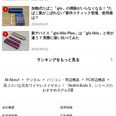
に同時接続して、シームレスに切替が可能です。複数の
加熱式たばこ「glo」の掃除がいらなくなる！ “た
4
スマートフォンを併用している場合にも、同時接続が可
ばこ葉がこぼれない”新作スティック登場、使用感
は？
能です。
2024/05/07
新デバイス「glo Hilo Plus」は「glo Hilo」と何が
5
Redmi Buds 3 Proのデュアル接続例
違う？ 実際に吸い比べてみた
Redmi Buds 3は軽量で装着感も良いため、ワークアウト
2025/09/22
などで利用するのにおすすめです。防塵・防水機能を搭
ランキングをもっと見る
載していますので、雨天や汗などでも安心して利用でき
ます。
>
>
>
>
All About
デジタル
パソコン・周辺機器
PC周辺機器
Redmi Buds 3 Liteは、安価なのでお試しで利用する人に
高コスパな完全ワイヤレスイヤホン！「Redmi Buds 3」シリーズの
おすすめモデル3選
おすすめです。Redmi Budsシリーズの使いやすさを手軽
に体験できます。
会社概要
採用情報
完全ワイヤレスイヤホンをまず試してみたい人は、コス
投資家情報
広告掲載