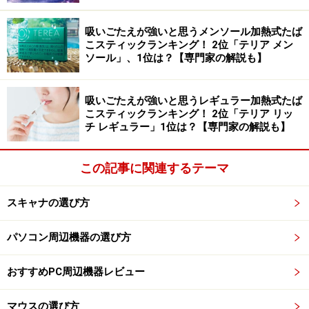
さらに12mmのダイナミックドライバー搭載、音声のノ
吸いごたえが強いと思うメンソール加熱式たば
こスティックランキング！ 2位「テリア メン
イズキャンセリング機能、1回の充電で最大5時間利用
ソール」、1位は？【専門家の解説も】
（充電ケースを使用した場合最大20時間利用、1回10分
の充電でも最大1.5時間の再生）、タッチコントロール対
吸いごたえが強いと思うレギュラー加熱式たば
応、防塵・防水規格IP54（防塵レベル5、防水レベル4）
こスティックランキング！ 2位「テリア リッ
と日常で活用しやすい仕様です。
チ レギュラー」1位は？【専門家の解説も】
この記事に関連するテーマ
低価格3000円台で高コスパな「Redmi
Buds 3 Lite」
スキャナの選び方
パソコン周辺機器の選び方
「Redmi Buds 3 Lite」
おすすめPC周辺機器レビュー
「Redmi Buds 3 Lite」は、重さが片耳4.2g。ビーンシェ
マウスの選び方