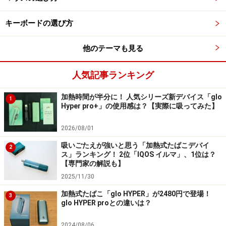
イプ（まめ型）スタイルとなっています。バッテリー駆
動時間は最大で約5時間（充電ケース併用で約18時
キーボードの選び方
間）。IP54の耐水・防塵性能にも対応し、低遅延モード
を搭載しています。3000円台と安価ながら、十分な機能
他のテーマも見る
を搭載しているといえます。
人気記事ランキング
加熱時間が半分に！ 人気シリーズ新デバイス「glo
「Redmi Buds 3シリーズ」のおすすめ利用
1
Hyper pro+」の使用感は？【実際に吸ってみた】
シーン
2026/08/01
Redmi Buds 3 Proは、ノイズキャンセリング機能を搭載
吸いごたえが強いと思う「加熱式たばこデバイ
していますので、カフェなどノイズのある場所で利用し
2
ス」ランキング！ 2位「IQOS イルマ」、1位は？
やすいモデルです。
【専門家の解説も】
2025/11/30
デュアル接続機能を持っていますので、テレワーク時に
加熱式たばこ「glo HYPER」が2480円で登場！
3
glo HYPER proとの違いは？
パソコンでオンライン会議、スマートフォンで音楽再生
と併用して利用する場合に、パソコンとスマートフォン
2024/08/06