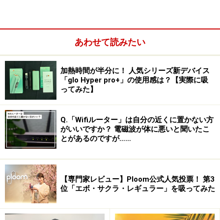
応となっています。デュアル接続機能により、スマート
フォンなど2台のデバイスと同時接続が可能です。
あわせて読みたい
使用時間は、ノイズキャンセリング機能をオフにした場
合で最大6時間（充電ケース併用で最大28時間）。10分
加熱時間が半分に！ 人気シリーズ新デバイス
の充電で3時間再生できる急速充電機能を搭載していま
「glo Hyper pro+」の使用感は？【実際に吸
ってみた】
す。充電ケースはType-Cポートからの有線充電に加え
て、ワイヤレス充電にも対応しています。
Q.「Wifiルーター」は自分の近くに置かない方
がいいですか？ 電磁波が体に悪いと聞いたこ
とがあるのですが……
【専門家レビュー】Ploom公式人気投票！ 第3
位「エボ・サクラ・レギュラー」を吸ってみた