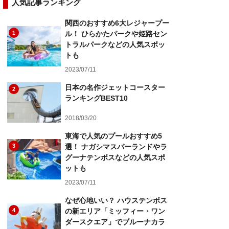
人気記事ランキング
関西のおすすめ6大レジャープー
1
ル！ ひらかたパークや姫路セン
トラルパークなどの人気スポッ
トも
2023/07/11
日本の名作ジェットコースター
2
ランキングBEST10
2018/03/20
東海で人気のプールおすすめ5
3
選！ ナガシマスパーランドやラ
グーナテンボスなどの人気スポ
ットも
2023/07/11
なぜ心地いい？ ハウステンボス
4
の新エリア「ミッフィー・ワン
ダースクエア」でブルーナカラ