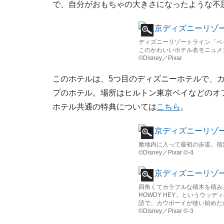
で、自分がおもちゃの大きさになったような不
ディズニーリゾートライン「ベ
このかわいいホテル名モニュメ
©Disney／Pixar
このホテルは、5つ目のディズニーホテルで、
プのホテル。場所はヒルトン東京ベイなどのオ
ホテル共通の特典については
こちら
。
敷地内に入って最初の歩道。宿
©Disney／Pixar ©-4
四角くてカラフルな積木を積み
HOWDY HEY」というウッディの
語で、カウボーイが使い始めた
©Disney／Pixar ©-3