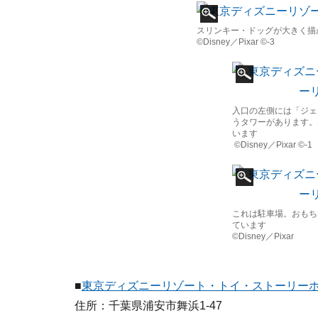
スリンキー・ドッグが大きく描
©Disney／Pixar ©-3
入口の左側には「ジェ
うタワーがあります。
います
©Disney／Pixar ©-1
これは駐車場。おもち
ています
©Disney／Pixar
■
東京ディズニーリゾート・トイ・ストーリー
住所：千葉県浦安市舞浜1-47