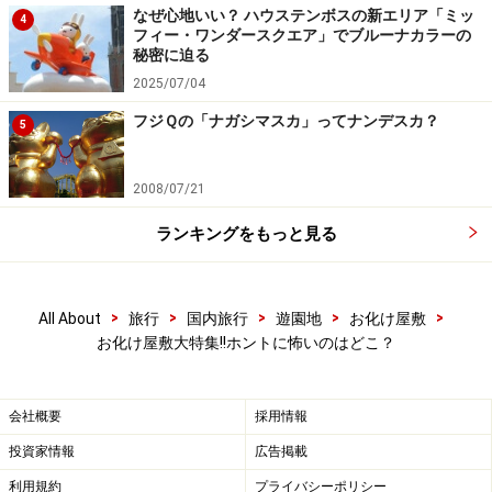
なぜ心地いい？ ハウステンボスの新エリア「ミッ
4
フィー・ワンダースクエア」でブルーナカラーの
秘密に迫る
2025/07/04
フジＱの「ナガシマスカ」ってナンデスカ？
5
2008/07/21
ランキングをもっと見る
>
>
>
>
>
All About
旅行
国内旅行
遊園地
お化け屋敷
お化け屋敷大特集!!ホントに怖いのはどこ？
会社概要
採用情報
投資家情報
広告掲載
利用規約
プライバシーポリシー