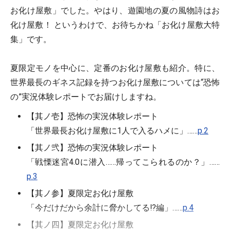
お化け屋敷」でした。やはり、遊園地の夏の風物詩はお
化け屋敷！ というわけで、お待ちかね「お化け屋敷大特
集」です。
夏限定モノを中心に、定番のお化け屋敷も紹介。特に、
世界最長のギネス記録を持つお化け屋敷については“恐怖
の”実況体験レポートでお届けしますね。
【其ノ壱】恐怖の実況体験レポート
「世界最長お化け屋敷に1人で入るハメに」……
p.2
【其ノ弐】恐怖の実況体験レポート
「戦慄迷宮4.0に潜入……帰ってこられるのか？」……
p.3
【其ノ参】夏限定お化け屋敷
「今だけだから余計に脅かしてる!?編」……
p.4
【其ノ四】夏限定お化け屋敷