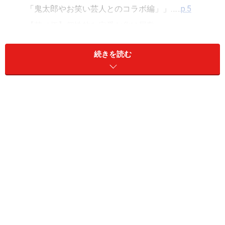
「鬼太郎やお笑い芸人とのコラボ編」」……
p.5
【其ノ伍】個性的な定番お化け屋敷
「いつ行っても同じように怖いデス編」……
p.6
続きを読む
なお、各お化け屋敷のデータの意味は次のとおりです。
【タイプ】
・自分で歩行型……歩いて巡るタイプです。
・ライド乗車型……乗り物に乗って巡るタイプです。
・映像・音響型……3D映像や音響を駆使したタイプです。
【所要時間】
「自分で歩行型」は歩く速度によって極端に変わりま
す。その場合、平均あるいは最大の所要時間を示しま
す。
【料金】
アトラクションの利用料金。フリーパスなど(カッコ内は