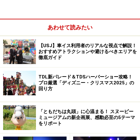
大人料金)が利用できるかどうかも※で示しました。
→
次のページ
は、世界最長のギネスお化け屋敷が登場し
あわせて読みたい
ます！
※記事内容は執筆時点のものです。最新の内容をご確認くださ
【USJ】車イス利用者のリアルな視点で解説！
い。
おすすめアトラクションや避けるべきエリアを
徹底ガイド
次のページへ
1
/
6
TDL新パレード＆TDSハーバーショー攻略！
プロ厳選「ディズニー・クリスマス2025」の
回り方
「ともだちは丸頭」に心温まる！ スヌーピー
ミュージアムの新企画展、感動必至の5テーマ
をリポート