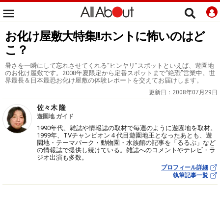
お化け屋敷大特集!!ホントに怖いのはど
こ？
暑さを一瞬にして忘れさせてくれる“ヒンヤリ”スポットといえば、遊園地
のお化け屋敷です。2008年夏限定から定番スポットまで“絶恐”営業中。世
界最長＆日本最恐お化け屋敷の体験レポートを交えてお届けします。
更新日：
2008年07月29日
佐々木 隆
遊園地 ガイド
1990年代、雑誌や情報誌の取材で毎週のように遊園地を取材。
1999年、TVチャンピオン４代目遊園地王となったあとも、遊
園地・テーマパーク・動物園・水族館の記事を「るるぶ」など
の情報誌で提供し続けている。雑誌へのコメントやテレビ・ラ
ジオ出演も多数。
プロフィール詳細
執筆記事一覧