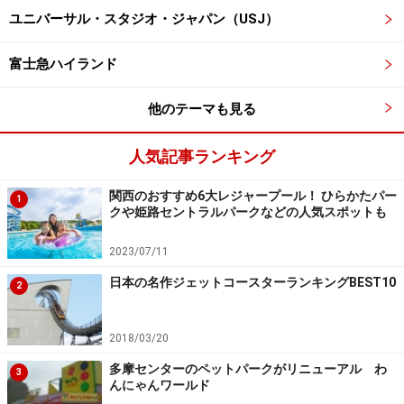
APPLE」の曲が流れます。東京ディズニーリゾートのア
ユニバーサル・スタジオ・ジャパン（USJ）
トラクションで日本人アーティストの曲が流れるのは初
めて！
富士急ハイランド
他のテーマも見る
ライドがどう動くか予測できないのが「ベイマックスのハッ
ピーライド」の魅力
人気記事ランキング
【3】ベイマックスにちなんだひんやりメニ
関西のおすすめ6大レジャープール！ ひらかたパー
1
ュー
クや姫路セントラルパークなどの人気スポットも
暑い夏にうれしいひんやりメニューの中でも、特にフル
2023/07/11
ーツたっぷりの「シェイブアイス」は大人気です。カッ
日本の名作ジェットコースターランキングBEST10
2
プの上のベイマックスのおもちとカップの下のフルーツ
がとにかくおいしいんです。ほかに、トロピカルフルー
2018/03/20
ツ＆ティーゼリーやストロベリーのサンデーもありま
多摩センターのペットパークがリニューアル わ
す。
3
んにゃんワールド