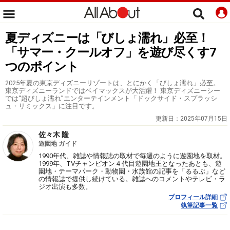
夏ディズニーは「びしょ濡れ」必至！
「サマー・クールオフ」を遊び尽くす7
つのポイント
2025年夏の東京ディズニーリゾートは、とにかく「びしょ濡れ」必至。
東京ディズニーランドではベイマックスが大活躍！ 東京ディズニーシー
では“超びしょ濡れ”エンターテインメント「ドックサイド・スプラッシ
ュ・リミックス」に注目です。
更新日：
2025年07月15日
佐々木 隆
遊園地 ガイド
1990年代、雑誌や情報誌の取材で毎週のように遊園地を取材。
1999年、TVチャンピオン４代目遊園地王となったあとも、遊
園地・テーマパーク・動物園・水族館の記事を「るるぶ」など
の情報誌で提供し続けている。雑誌へのコメントやテレビ・ラ
ジオ出演も多数。
プロフィール詳細
執筆記事一覧