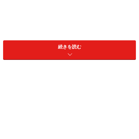
続きを読む
東京ディズニーシー「ドックサイド・スプラッシュ・リミッ
クス」のワンシーン
■東京ディズニーランドは「ベイマックス」が主役！
【1】ベイマックスのミッション・クールダウン
【2】「ベイマックスのハッピーライド」スペシャルバ
ージョン
【3】ベイマックスにちなんだひんやりメニュー
【4】絶対ほしい！ ベイマックス関連グッズ