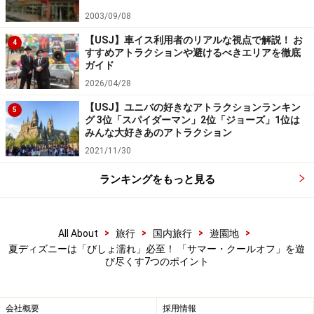
2003/09/08
右はシェイブアイス（ブルーシロップ＆マンゴー）、左はシ
ェイブアイス（ストロベリー）各600円。「プラザパビリオ
【USJ】車イス利用者のリアルな視点で解説！ お
4
ン・レストラン」にて販売
すすめアトラクションや避けるべきエリアを徹底
ガイド
「クールダウンうどん」というメニューもありますよ。
2026/04/28
ベイマックスのカップに冷たいうどんが入っています。
【USJ】ユニバの好きなアトラクションランキン
5
エッグ、豆乳ポテトソース、そして牛カルビ入りで、け
グ 3位「スパイダーマン」2位「ジョーズ」1位は
みんな大好きあのアトラクション
っこうボリュームがあります。手軽なので持ち運んでパ
2021/11/30
レードの待ち時間などに食べるのもいいですね。
ランキングをもっと見る
クールダウンうどん800円。「プラザパビリオン・レストラ
ン」にて販売
>
>
>
>
All About
旅行
国内旅行
遊園地
夏ディズニーは「びしょ濡れ」必至！ 「サマー・クールオフ」を遊
ベイマックスメニュー以外にも、ミッキーマウスたちが
び尽くす7つのポイント
ビーチで遊ぶ姿をデザインしたスーベニアが登場。ドナ
ルドダックをモチーフにしたスペシャルセットなどに付
会社概要
採用情報
けられます。ほかに、スーベニアカップやスーベニアプ