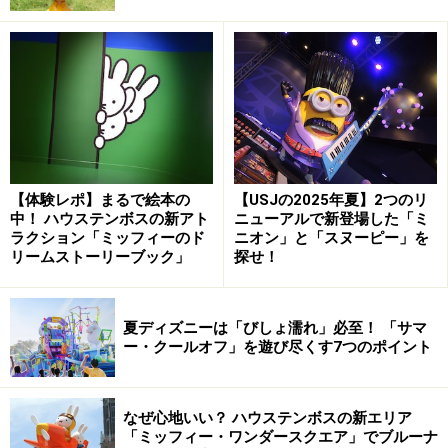
【1】～【7】の各行のリンクをタップすれば、ご覧にな
りたい記事に飛びますので、お好きなところからどう
ぞ。
東京ディズニーランドは「ベイマックス」
が主役！
【体験レポ】まるで絵本の
【USJの2025年夏】2つのリ
中！ ハウステンボスの新アト
ニューアルで新登場した「ミ
東京ディズニーランドの「サマー・クールオフ at Tokyo
ラクション「ミッフィーのド
ニオン」と「スヌーピー」を
リームストーリーブック」
探せ！
Disney Resort」のポイントは5つ。そのうち4つはベイマ
ックスが主役なんです。今もっとも旬な3人組バンド
「Mrs. GREEN APPLE」とのコラボも話題です。
夏ディズニーは「びしょ濡れ」必至！ 「サマ
ー・クールオフ」を遊び尽くす7つのポイント
ベイマックスのフロートから大量の水が放たれる「ベイマッ
クスのミッション・クールダウン」
なぜ心地いい？ ハウステンボスの新エリア
「ミッフィー・ワンダースクエア」でブルーナ