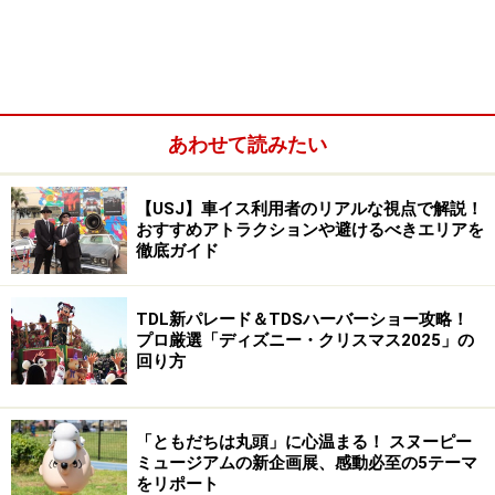
【5】東京ディズニーランドの“びしょ濡れ”スポット
■東京ディズニーシーはドックサイドで“超びしょ濡れ”
【6】ドックサイド・スプラッシュ・リミックス
あわせて読みたい
【7】まだある東京ディズニーシーの“びしょ濡れ”スポッ
ト
【USJ】車イス利用者のリアルな視点で解説！
おすすめアトラクションや避けるべきエリアを
徹底ガイド
TDL新パレード＆TDSハーバーショー攻略！
プロ厳選「ディズニー・クリスマス2025」の
回り方
「ともだちは丸頭」に心温まる！ スヌーピー
ミュージアムの新企画展、感動必至の5テーマ
をリポート