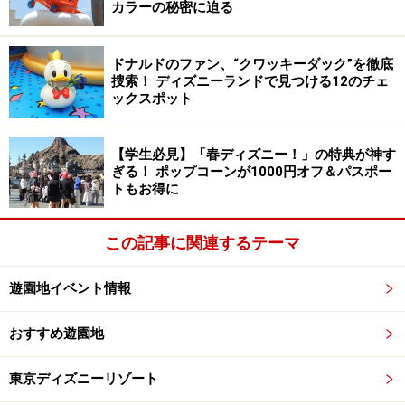
【1】ベイマックスのミッション・クールダ
カラーの秘密に迫る
ウン
ドナルドのファン、“クワッキーダック”を徹底
暑さによって低下したみんなの“エナジーレベル”を、ベ
捜索！ ディズニーランドで見つける12のチェ
イマックスが先導する2台のフロートから放たれる水や
ックスポット
ミストで上昇させます。パレードルートに何度か停止し
て水を放つので“びしょ濡れ”度満点。
【学生必見】「春ディズニー！」の特典が神す
ぎる！ ポップコーンが1000円オフ＆パスポー
トもお得に
暑ければ暑いほど、ベイマックスからの水は、かなり気持ち
いいプレゼントです
この記事に関連するテーマ
【2】「ベイマックスのハッピーライド」ス
遊園地イベント情報
ペシャルバージョン
おすすめ遊園地
人気のライド回転型アトラクション「ベイマックスのハ
ッピーライド」がスペシャルバージョンで登場。通常流
東京ディズニーリゾート
れている6曲のオリジナルソングに加え「Mrs. GREEN