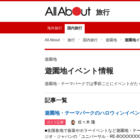
旅行
海外旅行
国内旅行
All About
旅行
国内旅行
遊園地
遊園地イ
遊園地
遊園地イベント情報
遊園地・テーマパークでは季節ごとにイベントがた
記事一覧
遊園地・テーマパークのハロウィンイベント
佐々木 隆
ガイド記事
■全国各地で仮装やホラーイベントなど遊園地・テ
ジオ・ジャパンの「ユニバーサル・RE-BOOOOO