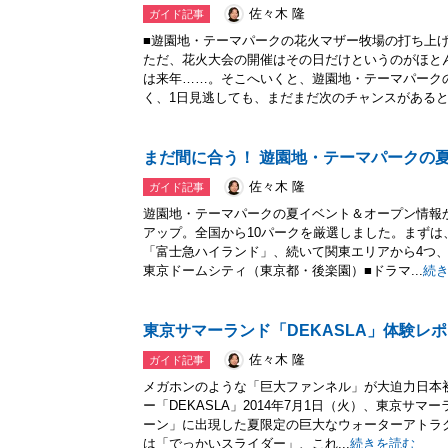
佐々木 隆
ガイド記事
■遊園地・テーマパークの花火マザー牧場の打ち上
ただ、花火大会の開催はその日だけというのがほと
は来年……。そこへいくと、遊園地・テーマパーク
く、1日見逃しても、まだまだ次のチャンスがあると.
まだ間に合う！ 遊園地・テーマパークの夏
佐々木 隆
ガイド記事
遊園地・テーマパークの夏イベント＆オープン情報
アップ。全国から10パークを厳選しました。まずは
「富士急ハイランド」、続いて関東エリアから4つ
東京ドームシティ（東京都・後楽園）■ドラマ...
続
東京サマーランド「DEKASLA」体験レ
佐々木 隆
ガイド記事
メガホンのような「巨大ファンネル」が大迫力日本
ー「DEKASLA」2014年7月1日（火）、東京サ
ーン」に出現した夏限定の巨大なウォーターアトラクシ
は「でっかいスライダー」、これ...
続きを読む