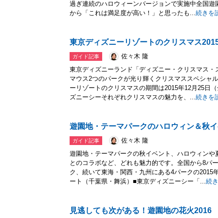
過ぎ連続のハロウィーンバージョンで実施中全国遊
から「これは満足度が高い！」と思ったも...
続きを
東京ディズニーリゾートのクリスマス2015
佐々木 隆
ガイド記事
東京ディズニーランド「ディズニー・クリスマス・
マウス2つのパークが光り輝くクリスマススペシャ
ーリゾートのクリスマスの期間は2015年12月25
ズニーシーそれぞれクリスマスの魅力を、...
続きを
遊園地・テーマパークのハロウィン＆秋イベ
佐々木 隆
ガイド記事
遊園地・テーマパークの秋イベント、ハロウィンや
とのコラボなど、どれも魅力的です。全国から8パ
ク、続いて東海・関西・九州にある4パークの201
ート（千葉県・舞浜）■東京ディズニーシー「...
続
見逃しても次がある！遊園地の花火2016