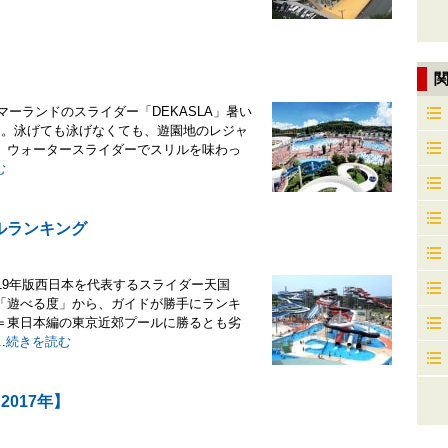
グ
マーランドのスライダー「DEKASLA」暑い
う。泳げても泳げなくても、遊園地のレジャ
、ウォータースライダーでスリルを味わっ
む
ルランキング
19年版西日本を代表するスライダー天国
「遊べる度」から、ガイドが勝手にランキ
＝東日本編の東京近郊プールに勝るとも劣
.
続きを読む
017年】