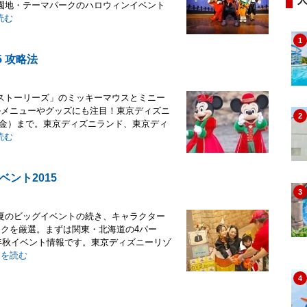
園地・テーマパークのハロウィンイベント
読む
1
 攻略法
ストーリーズ」のミッキーマウスとミニー
ルメニューやグッズにも注目！東京ディズニ
2
日（金）まで。東京ディズニランド、東京ディ
読む
ント2015
3
夏のビッグイベントの続き、キャラクター
ークを厳選。まずは関東・北海道の4パー
5年秋イベント情報です。東京ディズニーリゾ
きを読む
4