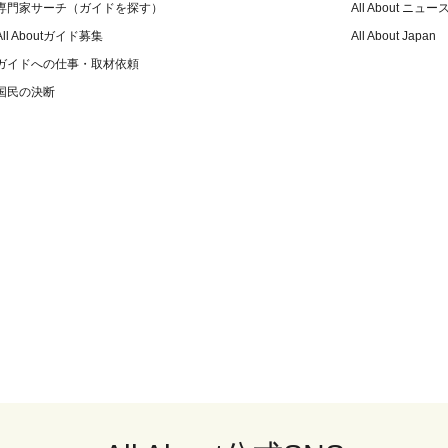
専門家サーチ（ガイドを探す）
All About ニュー
All Aboutガイド募集
All About Japan
ガイドへの仕事・取材依頼
国民の決断