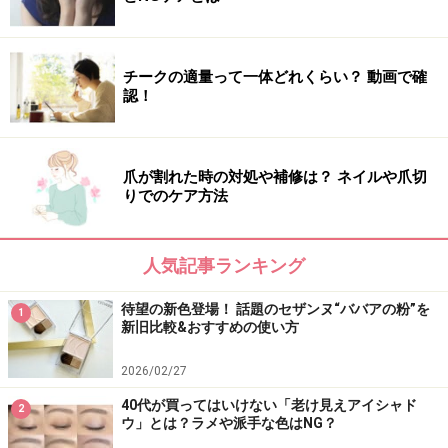
チークの適量って一体どれくらい？ 動画で確
認！
4：サロンで染めてきたカラーを長持ちさせ
るロイド カラーシャンプー
爪が割れた時の対処や補修は？ ネイルや爪切
りでのケア方法
サロン帰りの鮮やかな黒髪をキープ
こちらは白髪を染めるというよりは、サロンで染めてき
人気記事ランキング
たカラーを長持ちさせてくれるシャンプーです。染めて
待望の新色登場！ 話題のセザンヌ“ババアの粉”を
きた髪の色落ちや黄ばみを抑えるのはもちろんですが、
1
新旧比較&おすすめの使い方
使い続けるほどに白髪が気にならなくなるという嬉しい
相乗効果もあり。
2026/02/27
40代が買ってはいけない「老け見えアイシャド
2
ウ」とは？ラメや派手な色はNG？
リッチモイスチャー仕様で、髪のきしみも抑えてくれま