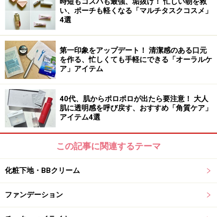
時短もコスパも最強、垢抜け！ 忙しい朝を救
い、ポーチも軽くなる「マルチタスクコスメ」
4選
1品4役のオールインワンカラーシャンプー。Wコラーゲ
ン配合の泡が洗浄しながらもうるおいを与えてくれるの
で、トリートメントいらずで、つや髪に仕上がります。
第一印象をアップデート！ 清潔感のある口元
を作る、忙しくても手軽にできる「オーラルケ
独自のカラー浸透成分とカラー定着成分により、使うた
ア」アイテム
び徐々に染まってきれいな髪色をキープしてくれます。
なのに、爪や手に色が残りにくく安心です。
40代、肌からポロポロが出たら要注意！ 大人
肌に透明感を呼び戻す、おすすめ「角質ケア」
トリートメントなしでもパサつくことなく、髪にハリコ
アイテム4選
シアップ。何より、これ1つで完了して、かつ白髪も目
立たなくしてくれるというのは本当に助かります。カラ
この記事に関連するテーマ
ーはナチュラルブラックと、ダークブラウンの2色展開
（画像はナチュラルブラック）。
化粧下地・BBクリーム
ファンデーション
DATA：コラージワン オールインカラーシャンプー
380ml（税込2200円）