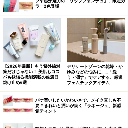
ツヤ感が魅力の「リップフォンデュ」、限定カ
ラー2色登場
シャンプーとして使って徐々に染めていくのもありです
が、実は、なるべく早く目立たなくしたいという時の
「裏技的使い方」もあります。それが、シャンプーを泡
立てず原液のままつけてラップをして数分置き、その
後、通常通り泡立てて洗い流すという方法。こうするこ
とで、染まり具合も格段にアップします。
【2026年最新】もう紫外線対
デリケートゾーンの乾燥・か
DATA：AmSk カラーシャンプー（税込3036円）
策だけじゃない！ 美肌もコス
ゆみなどの悩みに……「洗
パも欲張る機能満載の厳選日
う・潤す」でケアする、厳選
焼け止め6選
フェムテックアイテム
2：白髪染めもシャントリも！ コラージワ
パケ買いしたいかわいさで、メイク直しも不
ン オールインワンシャンプー
要!? きれいと潤いが続く「ラネージュ」新感
覚ティント
1品4役で白髪染めも超時短