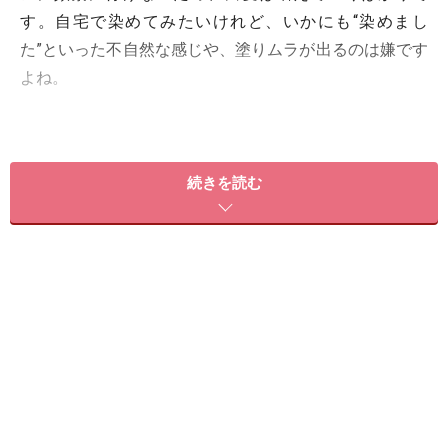
す。自宅で染めてみたいけれど、いかにも“染めまし
た”といった不自然な感じや、塗りムラが出るのは嫌です
よね。
そんな人におすすめなのが「白髪染めシャンプー」。白
髪染めのように1回でガッツリ染まるわけではありませ
続きを読む
んが、毎日のシャンプーで徐々に染まっていくので、色
ムラも、“染まった感”も出にくいという利点がありま
す。そこで、毎日少しずつ染められる、白髪染めシャン
プーをご紹介します。