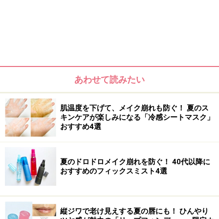
あわせて読みたい
1：しっかり染めたいときの裏技的使い方
も！ AmSkのカラーシャンプー
肌温度を下げて、メイク崩れも防ぐ！ 夏のス
キンケアが楽しみになる「冷感シートマスク」
おすすめ4選
しっかり染めたいときの裏技も試してほしい！
夏のドロドロメイク崩れを防ぐ！ 40代以降に
天然成分配合で、髪にも頭皮にも優しいカラーシャンプ
おすすめのフィックスミスト4選
ー。とろみのあるテクスチャーで泡立ちも抜群。しっか
り染まるように、たっぷりの泡で洗うのがポイントで
す。カラーは、ブラックとダークブラウンの2色（画像
縦ジワで老け見えする夏の唇にも！ ひんやり
はブラック）。