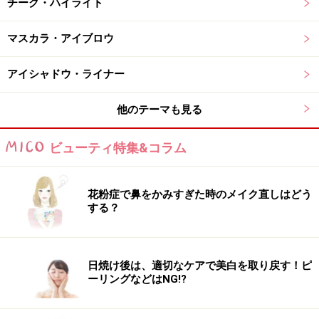
チーク・ハイライト
マスカラ・アイブロウ
3：利尻昆布の恩恵でつや髪に！ 人気の利
アイシャドウ・ライナー
尻カラーシャンプー
他のテーマも見る
ビューティ特集&コラム
利尻昆布の恵みたっぷり
利尻昆布が使われている、新聞広告でもおなじみの白髪
花粉症で鼻をかみすぎた時のメイク直しはどう
染めシャンプー。商品名にあるように、天然利尻昆布エ
する？
キス配合で髪につやを与えてくれます。その他、うるお
い成分を27種類、ヒアルロン酸、デンプンポリマーなど
のヘアケア効果が高い保湿成分もたっぷり。加えて、抗
日焼け後は、適切なケアで美白を取り戻す！ピ
ーリングなどはNG!?
炎症成分としてグリチルリチン酸2K、ローマカミツレ花
エキスなど、頭皮ケアに最適な成分も配合しています。