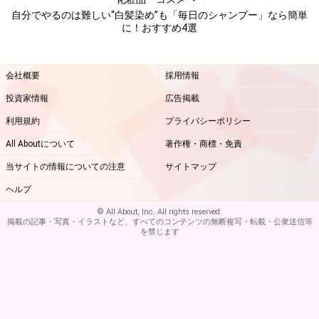
い。
自分でやるのは難しい“白髪染め”も「毎日のシャンプー」なら簡単
※個人の体質、また、誤った方法による実践に起因して肌荒れや
に！おすすめ4選
不調を引き起こす場合があります。実践の際には、必ず自身の体
質及び健康状態を十分に考慮し、正しい方法で行ってください。
また、全ての方への有効性を保証するものではありません。
会社概要
採用情報
投資家情報
広告掲載
【編集部おすすめの購入サイト】
利用規約
プライバシーポリシー
Amazonで化粧品・コスメをチェック！
All Aboutについて
著作権・商標・免責
当サイトの情報についての注意
サイトマップ
楽天市場で人気のコスメをチェック！
ヘルプ
© All About, Inc. All rights reserved.
掲載の記事・写真・イラストなど、すべてのコンテンツの無断複写・転載・公衆送信等
を禁じます