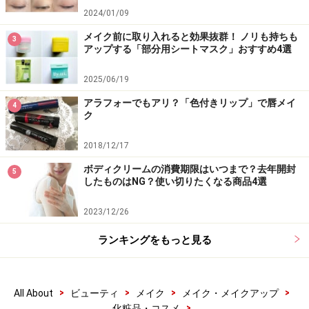
す。カラーは、シルバーやムラサキなど5色あります
2024/01/09
が、黒系の白髪染めをしている人はグロッシーブラック
メイク前に取り入れると効果抜群！ ノリも持ちも
3
がおすすめです（画像はグロッシーブラック）。
アップする「部分用シートマスク」おすすめ4選
2025/06/19
DATA：ロイド カラーシャンプー（グロッシーブラッ
ク） 300ml（税込1540円）
アラフォーでもアリ？「色付きリップ」で唇メイ
4
ク
カラーシャンプーは、使い続けるごとに白髪が目立たな
2018/12/17
くなるので、お手入れも楽しくなります。毎日のシャン
ボディクリームの消費期限はいつまで？去年開封
5
プーで白髪を染められて、かつ自然な仕上がりを叶えて
したものはNG？使い切りたくなる商品4選
くれるのは、忙しい人にもぴったり。何よりシャンプー
2023/12/26
なので、気軽に取り入れられるというのも高ポイントで
す。最近白髪が気になる……と悩んでいる人は、ぜひ一度
ランキングをもっと見る
試してみてください。
>
>
>
>
All About
ビューティ
メイク
メイク・メイクアップ
※記事内容は執筆時点のものです。最新の内容をご確認くださ
>
化粧品・コスメ