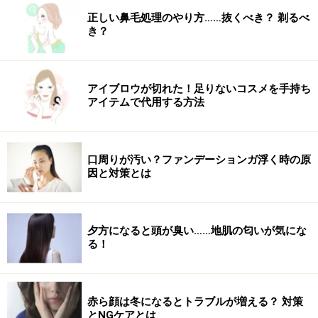
正しい鼻毛処理のやり方……抜くべき？ 剃るべ
使い始めは効果を実感しやすいように、5回以上連続使
き？
用がおすすめ。カラーバリエ豊富で、ライトブラウン、
ナチュラルブラウン、ダークブラウン、ブラックの4色
がラインナップしています（画像はブラック）。
アイブロウが切れた！足りないコスメを手持ち
アイテムで代用する方法
DATA：利尻カラーシャンプー 200ml（税込3850円）
口周りが汚い？ファンデーションガ浮く時の原
因と対策とは
夕方になると頭が臭い……地肌の匂いが気にな
る！
赤ら顔は冬になるとトラブルが増える？ 対策
とNGケアとは