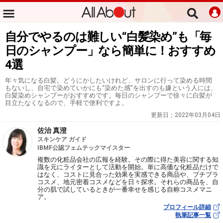
自分でやるのは難しい“白髪染め”も「毎
日のシャンプー」なら簡単に！おすすめ
4選
年々気になる白髪。どうにかしたいけれど、サロンに行って染める時間
もないし、自宅で染めていかにも“染めた感”を出すのも嫌という人には、
白髪染めシャンプーがおすすめです。毎日のシャンプーで徐々に白髪が
目立たなくなるので、手軽で便利ですよ。
更新日：
2022年03月04日
佐治 真澄
スキンケア ガイド
IBMF公認フェムテックマイスター
複数の化粧品会社の広報を経験。その際に得た美容に関する知
識を元にライターとして活動を開始。単に高価な化粧品だけで
はなく、コストに見合った効果を実感できる商品や、プチプラ
コスメ、地元密着コスメなどを日々探求。それらの商品を、自
分の肌で試しているときが一番幸せを感じる自称コスメマニ
ア。
プロフィール詳細
執筆記事一覧