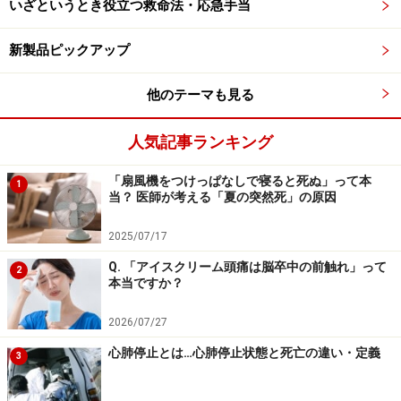
いざというとき役立つ救命法・応急手当
原があり、AB型と表現されます。
新製品ピックアップ
O型、A型、B型の血清には抗A抗体、抗B抗体があります
ので、AB型以外の人にAB型の赤血球を輸血すると溶血を
他のテーマも見る
起こします。
人気記事ランキング
AB型の人の血清に抗A抗体、抗B抗体はありませんので、
「扇風機をつけっぱなしで寝ると死ぬ」って本
血清を輸血する場合は、どの血液型でも可能です。
1
当？ 医師が考える「夏の突然死」の原因
血液型と性格との関連性については医学的根拠がありま
2025/07/17
せん。
性格は、遺伝要因と環境によって形成されます。
Q. 「アイスクリーム頭痛は脳卒中の前触れ」って
2
そのため、一般的な血液型への思い込みであったり、同
本当ですか？
じ血液型の両親の性格および生活環境の影響を受けるこ
2026/07/27
とによって性格と血液型は関連あるように思われるかも
心肺停止とは…心肺停止状態と死亡の違い・定義
しれません。
3