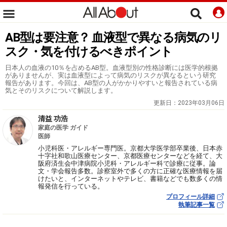
AB型は要注意？ 血液型で異なる病気のリ
スク・気を付けるべきポイント
日本人の血液の10％を占めるAB型。血液型別の性格診断には医学的根拠
がありませんが、実は血液型によって病気のリスクが異なるという研究
報告があります。今回は、AB型の人がかかりやすいと報告されている病
気とそのリスクについて解説します。
更新日：
2023年03月06日
清益 功浩
家庭の医学 ガイド
医師
小児科医・アレルギー専門医。京都大学医学部卒業後、日本赤
十字社和歌山医療センター、京都医療センターなどを経て、大
阪府済生会中津病院小児科・アレルギー科で診療に従事。論
文・学会報告多数。診察室外で多くの方に正確な医療情報を届
けたいと、インターネットやテレビ、書籍などでも数多くの情
報発信を行っている。
プロフィール詳細
執筆記事一覧