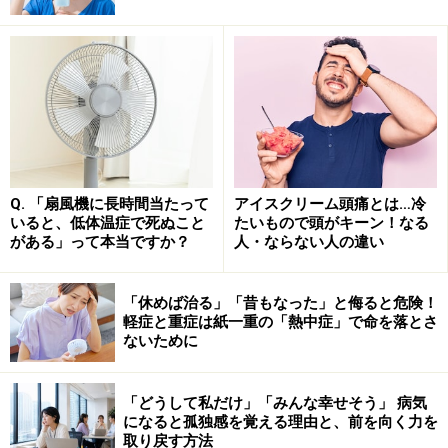
大腸菌は、胃腸炎から尿路感染症など、多くの感染症を
引き起こします。サルモネラ菌は、食中毒の原因の1つ
で主に鶏肉の摂取で感染することが多く、発熱、嘔吐、
下痢、血便などの症状が見られます。
COVID-19（コロナウイルス感染症2019）について、A型
Q. 「扇風機に長時間当たって
アイスクリーム頭痛とは…冷
と同様感染しやすいという報告もあります。
いると、低体温症で死ぬこと
たいもので頭がキーン！なる
がある」って本当ですか？
人・ならない人の違い
生活環境や人種の影響もありますので、必ずしも病気に
なるとは限りません。
「休めば治る」「昔もなった」と侮ると危険！
軽症と重症は紙一重の「熱中症」で命を落とさ
ないために
AB型に多い脳卒中、血栓リスク
「どうして私だけ」「みんな幸せそう」 病気
脳卒中の危険性もO型より1.83倍高いと報告されていま
になると孤独感を覚える理由と、前を向く力を
取り戻す方法
す（※3）。脳卒中は脳の血管障害によって起こる疾患