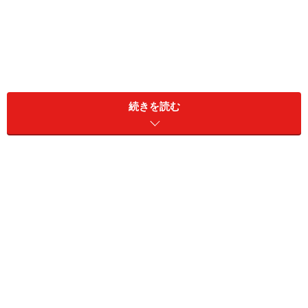
続きを読む
AB型の人がかかりやすい病気…認知障害、
水痘など
AB型の人がかかりやすい病気として、下記のような研究
があります。
AB型では、認知障害になる危険性がO型より1.82倍高い
と報告されています（※1）。また、AB型では、水痘、大
腸菌、サルモネラ菌の感染症になりやすいと報告されて
います（※2）。水痘は水疱瘡とも言われ、空気感染する
ヘルペスウイルス感染症です。主に発熱と水を持った湿