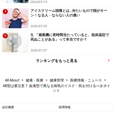
■参考文献
2024/07/19
※1：Alexander KS, et al： ABO blood type, factor VIII,
アイスクリーム頭痛とは…冷たいもので頭がキー
4
ン！なる人・ならない人の違い
and incident cognitive impairment in the REGARDS cohort.
Neurology. 2014; 83(14): 1271–1276.
2026/07/25
※2：G. Garratty :Blood groups and disease: a historical
Q. 「扇風機に長時間当たっていると、低体温症で
5
perspective. Transfusion Medicine Reviews.
死ぬことがある」って本当ですか？
2000;14(4):291–301.
2026/07/27
※3：Zakai NA et al:ABO blood type and stroke risk: the
Reasons for Geographic And Racial Differences in Stroke
ランキングをもっと見る
Study. J Thromb Haemost. 2014;12:564–570.
※4：Jukic I et al:ABO blood groups and genetic risk
factors for thrombosis in Croatian population. Croat Med
>
>
>
>
All About
健康・医療
健康管理
医療情報・ニュース
AB型は要注意？ 血液型で異なる病気のリスク・気を付けるべきポイ
J. 2009;50(6):550-8.
ント
会社概要
採用情報
【関連記事】