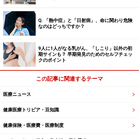
で、脳梗塞や脳出血、クモ膜下出血などがあります。原
因は、高血圧、糖尿病、動脈硬化、不整脈などの生活習
Q. 「熱中症」と「日射病」、命に関わり危険
慣病です。
なのはどっちですか？
また、血栓のリスクは、O型の人と比べて、2.73倍高く
9人に1人がなる乳がん、「しこり」以外の初
なっています。他の血液型より高くなっています
期サインも？ 早期発見のためのセルフチェッ
（※4）。血栓が起こると、血管が閉塞し、脳梗塞を起こ
クのポイント
す危険が高くなります。そのため、結果として認知障害
になる可能性があります。
この記事に関連するテーマ
医療ニュース
そもそも血液型とは？「AB型は変わって
健康医療トリビア・豆知識
る」は本当か
血液型は赤血球の表面にあるA抗原とB抗原の有無によっ
健康保険・医療費・医療制度
て決まっています。AB型は、赤血球の表面にA抗原とB抗